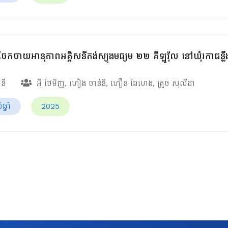
ែកចាយអានុភាពអគ្គិសនីតង់ស្យុងមធ្យម ២២ គីឡូវ៉ុល នៅឃុំរកាជន្លឹ
សនី
អ៊ឺ ថៃមិញ
,
ហៀង ចាន់និ
,
ហឿន ឆៃហេង
,
គ្រួច សុលីដា
្នាំ
2025