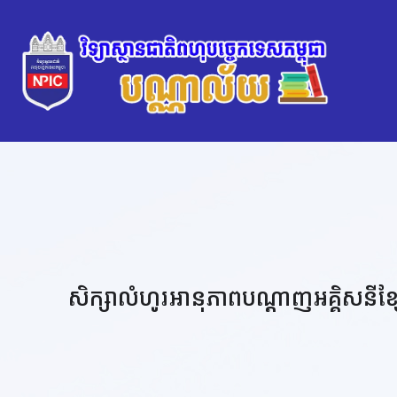
សិក្សាលំហូរអានុភាពបណ្តាញអគ្គិសនីខ