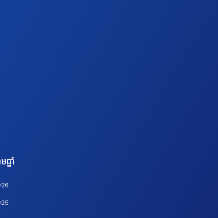
មឆ្នាំ
026
025