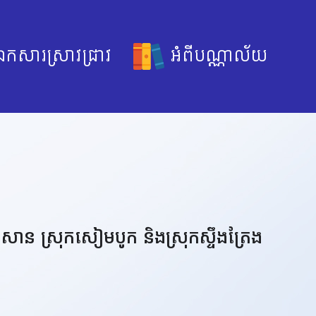
កសារស្រាវជ្រាវ
អំពីបណ្ណាល័យ
សាន ស្រុកសៀមបូក និងស្រុកស្ទឹងត្រែង