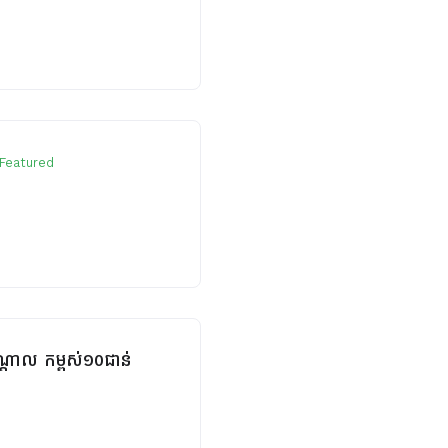
Featured
កណ្តាល កម្ពស់១០ជាន់