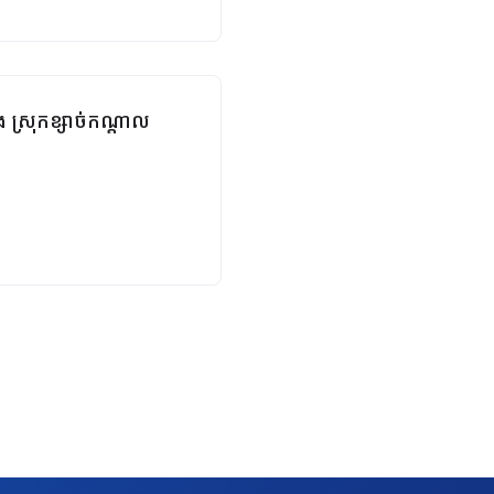
ង ស្រុកខ្សាច់កណ្ដាល