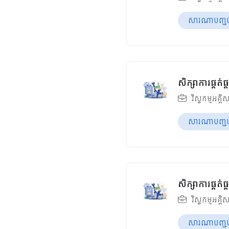
សារណាបញ្ចប់ឆ
សិក្សាការផ្គត
វិស្វកម្មអគ្គិ
សារណាបញ្ចប់ឆ
សិក្សាការផ្គត
វិស្វកម្មអគ្គិ
សារណាបញ្ចប់ឆ