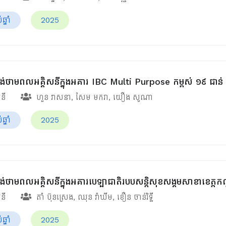
្នាំ
2025
់ផ្គង់ថាមពលអគ្គិសនីក្នុងអគារ IBC Multi Purpose កម្ពស់ ១៩ ជាន់
សនី
ហួន​ វាសនា
,
សែម មករា
,
យឿង សូណា
្នាំ
2025
់ផ្គង់ថាមពលអគ្គិសនីក្នុងអគារបេឡាជាតិរបបសន្តិសុខ​សង្គមសាខាខេត្ត
សនី
តាំ ប៊ុនស្រេង
,
ឈុន វ៉ាឃីម​
,
ខឿន ចាន់រិទ្ធី​
្នាំ
2025