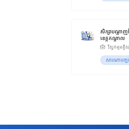
សិក្សាបណ្តាញច
ខេត្តកណ្ដាល
វិស្វកម្មអគ្គិ
សារណាបញ្ចប់ឆ