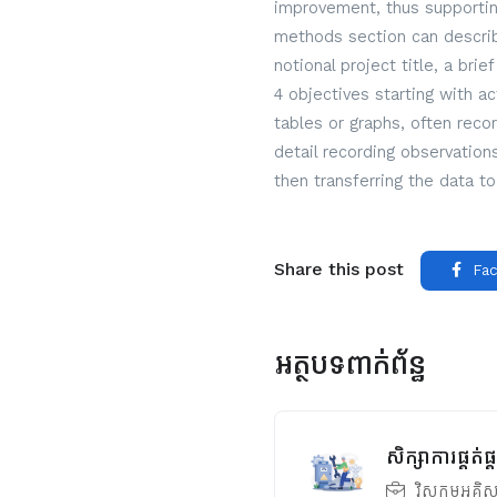
improvement, thus supportin
methods section can describe
notional project title, a bri
4 objectives starting with a
tables or graphs, often reco
detail recording observatio
then transferring the data to
Share this post
Fac
អត្ថបទពាក់ព័ន្ធ
សិក្សាការផ្គត់
វិស្វកម្មអគ្គិ