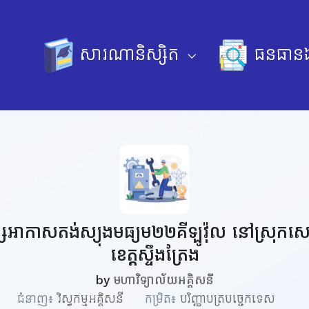
សារណានិស្សិត
ធនធានឯ
្សែអាកាសតង់ស្យុងមធ្យម២២គីឡូវ៉ុល នៅស្រុកសេ
ខេត្តស្ទឹងត្រែង
by
មហាវិទ្យាល័យអគ្គិសនី
ជំនាញ៖
វិស្វកម្មអគ្គិសនី
កម្រិត៖
បរិញ្ញាបត្របច្ចេកទេស