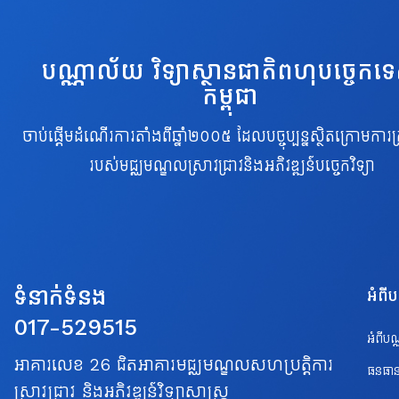
បណ្ណាល័យ វិទ្យាស្ថានជាតិពហុបច្ចេកទ
កម្ពុជា
ចាប់ផ្តើមដំណើរការតាំងពីឆ្នាំ២០០៥ ដែលបច្ចុប្បន្នស្ថិតក្រោមការគ្
របស់មជ្ឈមណ្ឌលស្រាវជ្រាវនិងអភិវឌ្ឍន៍បច្ចេកវិទ្យា
ទំនាក់ទំនង
អំពី
017-529515
អំពីប
អាគារលេខ 26 ជិតអាគារមជ្ឈមណ្ឌលសហប្រត្តិការ
ធនធាន
ស្រាវជ្រាវ និងអភិវឌ្ឍន៍វិទ្យាសាស្ត្រ