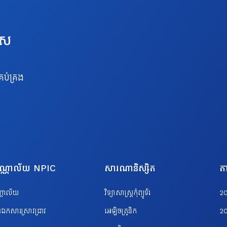
េស
រប់គ្រង
បណ្ណាល័យ NPIC
សារណានិស្សិត
តា
ណ្ណាល័យ
វិទ្យាសាស្ត្រកុំព្យូទ័រ
2
ឯកសារស្រាវជ្រាវ
អេឡិចត្រូនិក
2