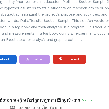
g quality improvement in education. Methods Section Sample (
 hypothetical steps to train students on research ethics or pro
ef abstract summarizing the project’s purpose and activities, and 
ction words. Data/Results Section Sample This section would pre
rded in a log book and then analyzed in a program like Excel. A
ns and measurements in a log book during an experiment, docume
 an Excel table for analysis and graph creation. .
ebook
Twitter
Pinterest
ផ្គង់ថាមពលអគ្គិសនីនៅក្នុងសណ្ឋាគារឌីនីកម្ពស់7ជាន់
Featured
សនី
យន់ ខ្នាន
,
មាស ជីវ័ន
,
ងិន បញ្ញា