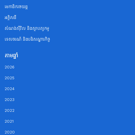
មេកានិករថយន្ត
អគ្គិសនី
សំណង់ស៊ីវិល និងស្ថាបត្យកម្ម
ទេសចរណ័ និងបដិសណ្ឋារកិច្ច
តាមឆ្នាំ
2026
2025
2024
2023
2022
2021
2020