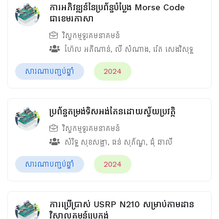
ការអភិវឌ្ឍន៍នៃប្រព័ន្ធបំប្លែង Morse Code
ជាខេមរភាសា
វិស្វកម្មទូរគមនាគមន៍
ហ៊ែល អភិណាន់
,
លី សំណាង
,
រ៉េត សេងវិសុទ្ធ
សារណាបញ្ចប់ឆ្នាំ
2024
ប្រព័ន្ធតម្រង់ទិសអង់តែនដោយស្វ័យប្រវត្តិ
វិស្វកម្មទូរគមនាគមន៍
សំរិទ្ធ​ សុខសង្ហា
,
ធន់ សុភ័ណ្ឌ
,
ជុំ ឆាលី
សារណាបញ្ចប់ឆ្នាំ
2024
ការប្រើប្រាស់ USRP N210 សម្រាប់តាមដាន
វិសាលគមន៍ប្រេកង់