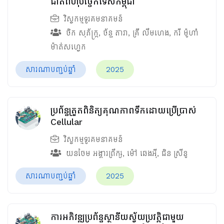
ជាតិពហុបច្ចេកទេសកម្ពុជា
វិស្វកម្មទូរគមនាគមន៍
ចិក សុភ័ក្រ្ក
,
ច័ន្ទ តារា
,
គ្រី លឹមហេង
,
ករី​ ម៉ូហាំ
ម៉ាត់សហ្វេក
សារណាបញ្ចប់ឆ្នាំ
2025
ប្រព័ន្ធត្រួតពិនិត្យគុណភាពទឹកដោយប្រើប្រាស់
Cellular
វិស្វកម្មទូរគមនាគមន៍
យនចែម អង្គារព្រឹក្ស
,
ម៉ៅ ឆេងអ៊ី
,
ជិន ស្រីនូ
សារណាបញ្ចប់ឆ្នាំ
2025
ការអភិវឌ្ឍប្រព័ន្ធស្ថានីយស្វ័យប្រវត្តិជាមួយ