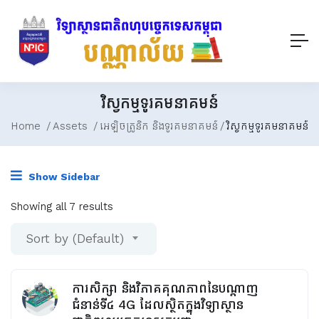
វិស្វកម្មទូរគមនាគមន៍
Home
Assets
អេឡិចត្រូនិក និងទូរគមនាគមន៍
វិស្វកម្មទូរគមនាគមន៍
Show Sidebar
Showing all 7 results
Sort by (Default)
ការសិក្សា និងវិភាគគុណភាពនៃបណ្ដាញ
ជំនាន់ទី៤ 4G ដែលស្ថិតក្នុងវិទ្យាស្ថាន