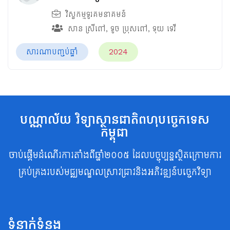
វិស្វកម្មទូរគមនាគមន៍
សាន​ ស្រីពៅ
,
ទូច ប្រុសពៅ
,
ទុយ ទេវី
សារណាបញ្ចប់ឆ្នាំ
2024
បណ្ណាល័យ វិទ្យាស្ថានជាតិពហុបច្ចេកទេស
កម្ពុជា
ចាប់ផ្តើមដំណើរការតាំងពីឆ្នាំ២០០៥ ដែលបច្ចុប្បន្នស្ថិតក្រោមការ
គ្រប់គ្រងរបស់មជ្ឈមណ្ឌលស្រាវជ្រាវនិងអភិវឌ្ឍន៍បច្ចេកវិទ្យា
ទំនាក់ទំនង