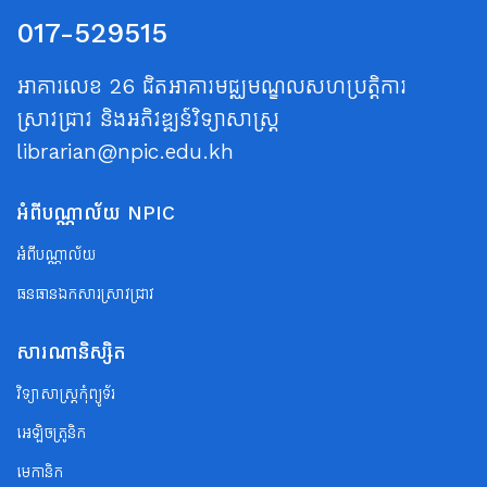
017-529515
អាគារលេខ 26 ជិតអាគារមជ្ឈមណ្ឌលសហប្រត្តិការ
ស្រាវជ្រាវ និងអភិវឌ្ឍន៍វិទ្យាសាស្ត្រ
librarian@npic.edu.kh
អំពីបណ្ណាល័យ NPIC
អំពីបណ្ណាល័យ
ធនធានឯកសារស្រាវជ្រាវ
សារណានិស្សិត
វិទ្យាសាស្ត្រកុំព្យូទ័រ
អេឡិចត្រូនិក
មេកានិក