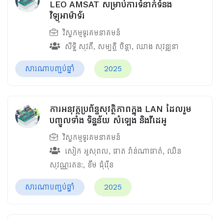
LEO AMSAT សម្រាប់ការទំនាក់ទំនង
វិទ្យុអាម៉ាទ័រ
វិស្វកម្មទូរគមនាគមន៍
សិទ្ធិ សុវតី
,
សម្បត្តិ ចិន្ដា
,
ឈាង សុវឌ្ឍនា
សារណាបញ្ចប់ឆ្នាំ
2025
ការអនុវត្តប្រព័ន្ធសុវត្ថិភាពក្នុង LAN ដែលរួម
បញ្ចូលទាំង ទិន្នន័យ សំឡេង និងវីដេអូ
វិស្វកម្មទូរគមនាគមន៍
សៀក​ អូសុពល
,
ផាត រ៉ាន់ណាផាត់
,
ឈិន
សុវណ្ណរតន:​
,
ខឹម​ ជុំរ៉ើន
សារណាបញ្ចប់ឆ្នាំ
2025