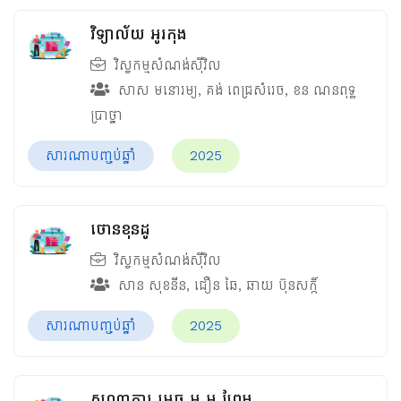
វិទ្យាល័យ អូរកុង
វិស្វកម្មសំណង់ស៊ីវិល
សាស មនោរម្យ
,
គង់ ពេជ្រសំរេច
,
ខន ណនពុទ្ធ
ប្រាថ្នា
សារណាបញ្ចប់ឆ្នាំ
2025
ថោនខុនដូ
វិស្វកម្មសំណង់ស៊ីវិល
សាន​ សុខនីន​
,
ជឿន ឆៃ
,
ឆាយ ប៊ុនសក្កិ៍
សារណាបញ្ចប់ឆ្នាំ
2025
សណ្ឋាគារ អេច អ អ ព្រែម