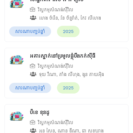
វិស្វកម្មសំណង់ស៊ីវិល
ហេង ចំរើន
,
រ៉ន ច័ន្ទរ៉ាត់
,
កែវ លីហេង
សារណាបញ្ចប់ឆ្នាំ
2025
អគារស្នាក់នៅប្រមូលផ្ដុំបឹងកក់ស៊ីធី
វិស្វកម្មសំណង់ស៊ីវិល
ទុយ ​វីណា
,
តាំង​ លីហុង
,
ងួន​ តាយអ៊ិង
សារណាបញ្ចប់ឆ្នាំ
2025
ប៊ីខេ ខុនដូ
វិស្វកម្មសំណង់ស៊ីវិល
អុន សែន
,
ណាន ឌីណា
,
ជា​​ សុខឃាង