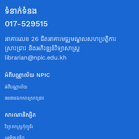
ទំនាក់ទំនង
017-529515
អាគារលេខ 26 ជិតអាគារមជ្ឈមណ្ឌលសហប្រត្តិការ
ស្រាវជ្រាវ និងអភិវឌ្ឍន៍វិទ្យាសាស្ត្រ
librarian@npic.edu.kh
អំពីបណ្ណាល័យ NPIC
អំពីបណ្ណាល័យ
ធនធានឯកសារស្រាវជ្រាវ
សារណានិស្សិត
វិទ្យាសាស្ត្រកុំព្យូទ័រ
អេឡិចត្រូនិក