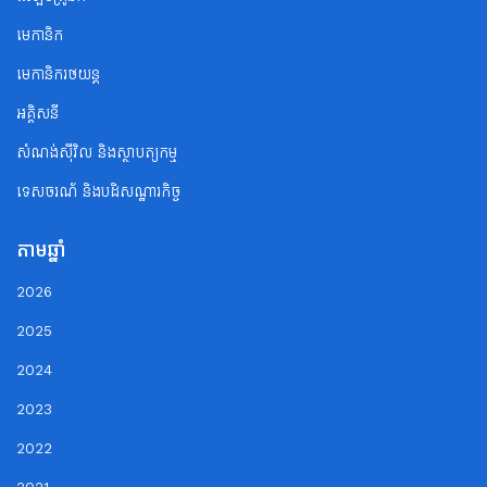
មេកានិក
មេកានិករថយន្ត
អគ្គិសនី
សំណង់ស៊ីវិល និងស្ថាបត្យកម្ម
ទេសចរណ័ និងបដិសណ្ឋារកិច្ច
តាមឆ្នាំ
2026
2025
2024
2023
2022