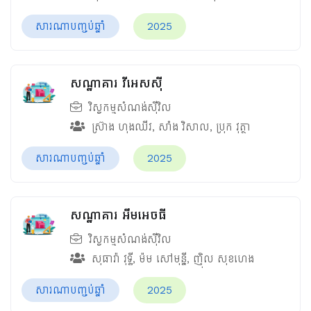
សារណាបញ្ចប់ឆ្នាំ
2025
សណ្ឋាគារ វីអេសស៊ី
វិស្វកម្មសំណង់ស៊ីវិល
ស្រ៊ាង ហុងឈីវ
,
សាំង វិសាល
,
ប្រុក វុត្ថា
សារណាបញ្ចប់ឆ្នាំ
2025
សណ្ឋាគារ អឹមអេចធី
វិស្វកម្មសំណង់ស៊ីវិល
សុធារ៉ា វុទ្ធី
,
ម៉ម សៅមុន្នី
,
ញ៉ិល សុខហេង
សារណាបញ្ចប់ឆ្នាំ
2025