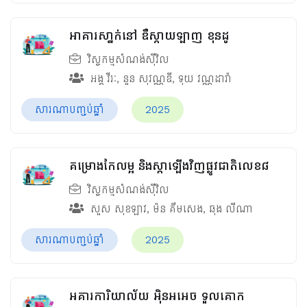
អាគារសា្នក់នៅ ឌឺស្កាយឡាញ​ ខុនដូ
វិស្វកម្មសំណង់ស៊ីវិល
អង្គ​​ វីរៈ
,
នួន​ សុវណ្ណឌី
,
ទុយ វណ្ណដារ៉ា
សារណាបញ្ចប់ឆ្នាំ
2025
គម្រោងកែលម្អ និងស្តាឡើងវិញផ្លូវជាតិលេខ៨
វិស្វកម្មសំណង់ស៊ីវិល
សួស សុខឡាវ
,
ម៉ន គឹមសេង
,
ឆុង លីណា
សារណាបញ្ចប់ឆ្នាំ
2025
អគារការិយាល័យ អ៊ិនអអេច ទួលគោក