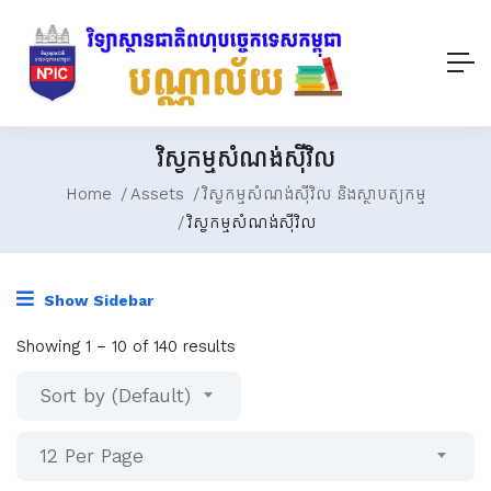
វិស្វកម្មសំណង់ស៊ីវិល
Home
Assets
វិស្វកម្មសំណង់ស៊ីវិល និងស្ថាបត្យកម្ម
វិស្វកម្មសំណង់ស៊ីវិល
Show Sidebar
Showing
1
–
10
of 140 results
Sort by (Default)
12 Per Page