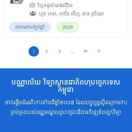
វិស្វកម្មសំណង់ស៊ីវិល
ហួត រតនា
,
សារិន លីហួ
,
ផាន ស្រីណេ
សារណាបញ្ចប់ឆ្នាំ
2025
1
2
3
…
14
បណ្ណាល័យ វិទ្យាស្ថានជាតិពហុបច្ចេកទេស
កម្ពុជា
ចាប់ផ្តើមដំណើរការតាំងពីឆ្នាំ២០០៥ ដែលបច្ចុប្បន្នស្ថិតក្រោមការ
គ្រប់គ្រងរបស់មជ្ឈមណ្ឌលស្រាវជ្រាវនិងអភិវឌ្ឍន៍បច្ចេកវិទ្យា