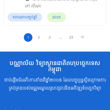
កៅ លីណា
សារណាបញ្ចប់ឆ្នាំ
2025
1
2
3
…
23
បណ្ណាល័យ វិទ្យាស្ថានជាតិពហុបច្ចេកទេស
កម្ពុជា
ចាប់ផ្តើមដំណើរការតាំងពីឆ្នាំ២០០៥ ដែលបច្ចុប្បន្នស្ថិតក្រោមការ
គ្រប់គ្រងរបស់មជ្ឈមណ្ឌលស្រាវជ្រាវនិងអភិវឌ្ឍន៍បច្ចេកវិទ្យា