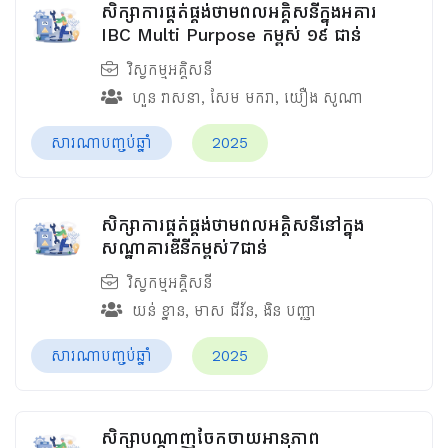
សិក្សាការផ្គត់ផ្គង់ថាមពលអគ្គិសនីក្នុងអគារ
IBC Multi Purpose កម្ពស់ ១៩ ជាន់
វិស្វកម្មអគ្គិសនី
ហួន​ វាសនា
,
សែម មករា
,
យឿង សូណា
សារណាបញ្ចប់ឆ្នាំ
2025
សិក្សាការផ្គត់ផ្គង់ថាមពលអគ្គិសនីនៅក្នុង
សណ្ឋាគារឌីនីកម្ពស់7ជាន់
វិស្វកម្មអគ្គិសនី
យន់ ខ្នាន
,
មាស ជីវ័ន
,
ងិន បញ្ញា
សារណាបញ្ចប់ឆ្នាំ
2025
សិក្សាបណ្តាញចែកចាយអានុភាព