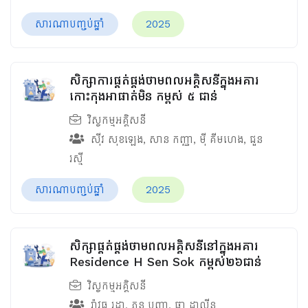
សារណាបញ្ចប់ឆ្នាំ
2025
សិក្សាការផ្គត់ផ្គង់ថាមពលអគ្គិសនីក្នុងអគារ
កោះកុងអាផាត់មិន កម្ពស់ ៥ ជាន់
វិស្វកម្មអគ្គិសនី
ស៊ីវ សុខឡេង
,
សាន កញ្ញា
,
ម៉ី គីមហេង
,
ជួន
រស្មី
សារណាបញ្ចប់ឆ្នាំ
2025
សិក្សាផ្គត់ផ្គង់ថាមពលអគ្គិសនីនៅក្នុងអគារ
Residence H Sen Sok កម្ពស់២៦ជាន់
វិស្វកម្មអគ្គិសនី
រ៉ាវុធ រដ្ឋា
,
ភុន បញ្ញា
,
ផា ដាលីន