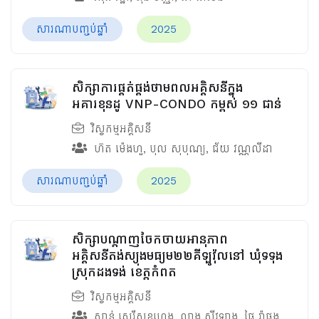
សារណាបញ្ចប់ឆ្នាំ
2025
សិក្សាការផ្គត់ផ្គង់ថាមពលអគ្គិសនីក្នុង
អគារខុនដូ VNP-CONDO​​ កម្ពស់ ១១ ជាន់
វិស្វកម្មអគ្គិសនី
ហ៊ត ម៉េងហួ
,
បុល សុបុណ្យ
,
ជ័យ វណ្ណលីដា
សារណាបញ្ចប់ឆ្នាំ
2025
សិក្សាបណ្តាញចែកចាយអានុភាព
អគ្គិសនីតង់ស្យុងមធ្យម២២គីឡូវ៉ុលនៅ ឃុំទទុង
ស្រុកដងទង់ ខេត្តកំពត
វិស្វកម្មអគ្គិសនី
សាន់ សេរីសុខហេង
,
លាង ស៊ីវឡាង
,
ផៃ រ៉ាផុង
,