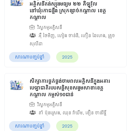
អគ្គិសនីតង់ស្យុងមធ្យម ២២ គីឡូវ៉ុល
នៅឃុំរកាជន្លឹង ស្រុកខ្សាច់កណ្ដាល ខេត្ត
កណ្ដាល
វិស្វកម្មអគ្គិសនី
អ៊ឺ ថៃមិញ
,
ហៀង ចាន់និ
,
ហឿន ឆៃហេង
,
គ្រួច
សុលីដា
សារណាបញ្ចប់ឆ្នាំ
2025
សិក្សាការផ្គត់ផ្គង់ថាមពលអគ្គិសនីក្នុងអគារ
បេឡាជាតិរបបសន្តិសុខ​សង្គមសាខាខេត្ត
កណ្តាល កម្ពស់១០ជាន់
វិស្វកម្មអគ្គិសនី
តាំ ប៊ុនស្រេង
,
ឈុន វ៉ាឃីម​
,
ខឿន ចាន់រិទ្ធី​
សារណាបញ្ចប់ឆ្នាំ
2025