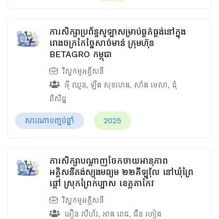
ការសិក្សាប្រព័ន្ធសូឡាសម្រាប់ផ្គត់ផ្គង់នៅក្នុង
រោងចក្រកែច្នៃសាច់មាន់ ក្រុមហ៊ុន
BETAGRO ​កម្ពុជា
វិស្វកម្មអគ្គិសនី
អ៊ី ឈួន
,
ឡឹង សុខហេង
,
សាំង មេសា
,
ជុំ
ពិសិដ្ឋ
សារណាបញ្ចប់ឆ្នាំ
2025
ការសិក្សាបណ្ដាញចែកចាយអានុភាព
អគ្គិសនីតង់ស្យុងមធ្យម ២២គីឡូវ៉ុល នៅឃុំព្រៃ
ផ្ដៅ ស្រុកព្រៃកប្បាស ខេត្តតាកែវ
វិស្វកម្មអគ្គិសនី
អឿន លីហ័រ
,
អាង ពេជ
,
ជឺន ហៀង