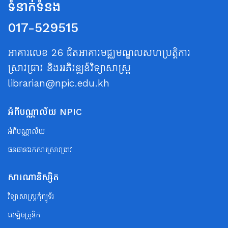
ទំនាក់ទំនង
017-529515
អាគារលេខ 26 ជិតអាគារមជ្ឈមណ្ឌលសហប្រត្តិការ
ស្រាវជ្រាវ និងអភិវឌ្ឍន៍វិទ្យាសាស្ត្រ
librarian@npic.edu.kh
អំពីបណ្ណាល័យ NPIC
អំពីបណ្ណាល័យ
ធនធានឯកសារស្រាវជ្រាវ
សារណានិស្សិត
វិទ្យាសាស្ត្រកុំព្យូទ័រ
អេឡិចត្រូនិក