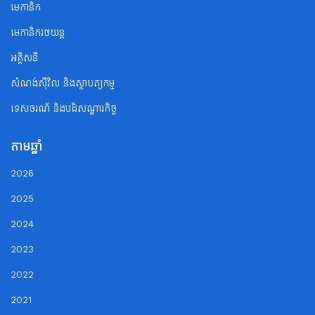
មេកានិក
មេកានិករថយន្ត
អគ្គិសនី
សំណង់ស៊ីវិល និងស្ថាបត្យកម្ម
ទេសចរណ័ និងបដិសណ្ឋារកិច្ច
តាមឆ្នាំ
2026
2025
2024
2023
2022
2021