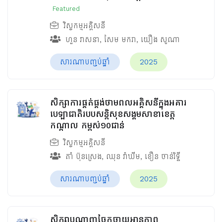
Featured
វិស្វកម្មអគ្គិសនី
ហួន​ វាសនា
,
សែម មករា
,
យឿង សូណា
សារណាបញ្ចប់ឆ្នាំ
2025
សិក្សាការផ្គត់ផ្គង់ថាមពលអគ្គិសនីក្នុងអគារ
បេឡាជាតិរបបសន្តិសុខ​សង្គមសាខាខេត្ត
កណ្តាល កម្ពស់១០ជាន់
វិស្វកម្មអគ្គិសនី
តាំ ប៊ុនស្រេង
,
ឈុន វ៉ាឃីម​
,
ខឿន ចាន់រិទ្ធី​
សារណាបញ្ចប់ឆ្នាំ
2025
សិក្សាបណ្ដាញចែកចាយអានុភាព