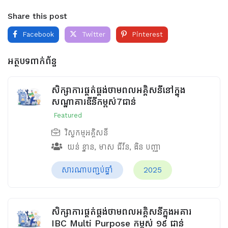
Share this post
Facebook
Twitter
Pinterest
អត្ថបទពាក់ព័ន្ធ
សិក្សាការផ្គត់ផ្គង់ថាមពលអគ្គិសនីនៅក្នុង
សណ្ឋាគារឌីនីកម្ពស់7ជាន់
Featured
វិស្វកម្មអគ្គិសនី
យន់ ខ្នាន
,
មាស ជីវ័ន
,
ងិន បញ្ញា
សារណាបញ្ចប់ឆ្នាំ
2025
សិក្សាការផ្គត់ផ្គង់ថាមពលអគ្គិសនីក្នុងអគារ
IBC Multi Purpose កម្ពស់ ១៩ ជាន់