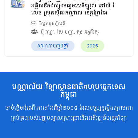
អគ្គិសនីតង់ស្យុងមធ្យម​22គីឡូវ៉ុល​ នៅឃុំ រំ​
លេច​ ស្រុកស៊ីធរកណ្ដាល ខេត្តព្រៃវែង
វិស្វកម្មអគ្គិសនី
អ៊ី​ វណ្ណៈ
,
សែ បញ្ញា
,
តុន គង្គធីរក្ស
សារណាបញ្ចប់ឆ្នាំ
2025
បណ្ណាល័យ វិទ្យាស្ថានជាតិពហុបច្ចេកទេស
កម្ពុជា
ចាប់ផ្តើមដំណើរការតាំងពីឆ្នាំ២០០៥ ដែលបច្ចុប្បន្នស្ថិតក្រោមការ
គ្រប់គ្រងរបស់មជ្ឈមណ្ឌលស្រាវជ្រាវនិងអភិវឌ្ឍន៍បច្ចេកវិទ្យា