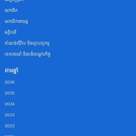
មេកានិក
មេកានិករថយន្ត
អគ្គិសនី
សំណង់ស៊ីវិល និងស្ថាបត្យកម្ម
ទេសចរណ័ និងបដិសណ្ឋារកិច្ច
តាមឆ្នាំ
2026
2025
2024
2023
2022