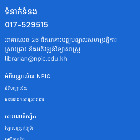
ទំនាក់ទំនង
017-529515
អាគារលេខ 26 ជិតអាគារមជ្ឈមណ្ឌលសហប្រត្តិការ
ស្រាវជ្រាវ និងអភិវឌ្ឍន៍វិទ្យាសាស្ត្រ
librarian@npic.edu.kh
អំពីបណ្ណាល័យ NPIC
អំពីបណ្ណាល័យ
ធនធានឯកសារស្រាវជ្រាវ
សារណានិស្សិត
វិទ្យាសាស្ត្រកុំព្យូទ័រ
អេឡិចត្រូនិក