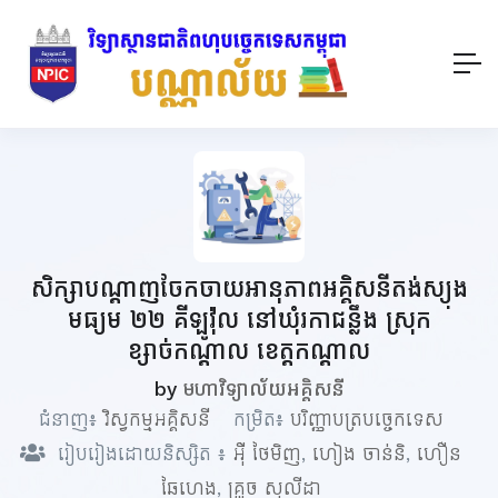
សិក្សាបណ្តាញចែកចាយអានុភាពអគ្គិសនីតង់ស្យុង
មធ្យម ២២ គីឡូវ៉ុល នៅឃុំរកាជន្លឹង ស្រុក
ខ្សាច់កណ្ដាល ខេត្តកណ្ដាល
by
មហាវិទ្យាល័យអគ្គិសនី
ជំនាញ៖
វិស្វកម្មអគ្គិសនី
កម្រិត៖
បរិញ្ញាបត្របច្ចេកទេស
រៀបរៀងដោយនិស្សិត ៖
អ៊ឺ ថៃមិញ
,
ហៀង ចាន់និ
,
ហឿន
ឆៃហេង
,
គ្រួច សុលីដា