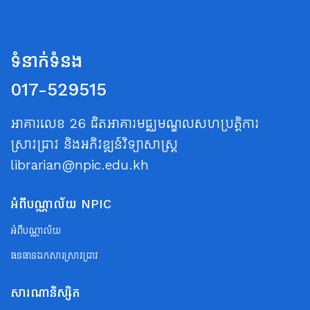
ទំនាក់ទំនង
017-529515
អាគារលេខ 26 ជិតអាគារមជ្ឈមណ្ឌលសហប្រត្តិការ
ស្រាវជ្រាវ និងអភិវឌ្ឍន៍វិទ្យាសាស្ត្រ
librarian@npic.edu.kh
អំពីបណ្ណាល័យ NPIC
អំពីបណ្ណាល័យ
ធនធានឯកសារស្រាវជ្រាវ
សារណានិស្សិត