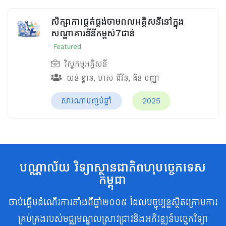
សិក្សាការផ្គត់ផ្គង់ថាមពលអគ្គិសនីនៅក្នុង
សណ្ឋាគារឌីនីកម្ពស់7ជាន់
Featured
វិស្វកម្មអគ្គិសនី
យន់ ខ្នាន
,
មាស ជីវ័ន
,
ងិន បញ្ញា
សារណាបញ្ចប់ឆ្នាំ
2025
បណ្ណាល័យ វិទ្យាស្ថានជាតិពហុបច្ចេកទេស
កម្ពុជា
ចាប់ផ្តើមដំណើរការតាំងពីឆ្នាំ២០០៥ ដែលបច្ចុប្បន្នស្ថិតក្រោមការ
គ្រប់គ្រងរបស់មជ្ឈមណ្ឌលស្រាវជ្រាវនិងអភិវឌ្ឍន៍បច្ចេកវិទ្យា