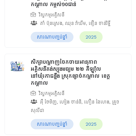
កណ្តាល កម្ពស់១០ជាន់
វិស្វកម្មអគ្គិសនី
តាំ ប៊ុនស្រេង
,
ឈុន វ៉ាឃីម​
,
ខឿន ចាន់រិទ្ធី​
សារណាបញ្ចប់ឆ្នាំ
2025
សិក្សាបណ្តាញចែកចាយអានុភាព
អគ្គិសនីតង់ស្យុងមធ្យម ២២ គីឡូវ៉ុល
នៅឃុំរកាជន្លឹង ស្រុកខ្សាច់កណ្ដាល ខេត្ត
កណ្ដាល
វិស្វកម្មអគ្គិសនី
អ៊ឺ ថៃមិញ
,
ហៀង ចាន់និ
,
ហឿន ឆៃហេង
,
គ្រួច
សុលីដា
សារណាបញ្ចប់ឆ្នាំ
2025