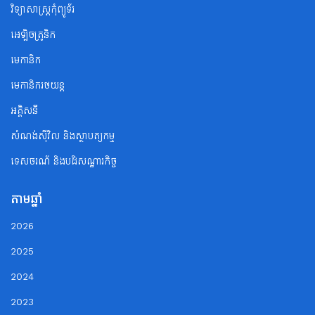
វិទ្យាសាស្ត្រកុំព្យូទ័រ
អេឡិចត្រូនិក
មេកានិក
មេកានិករថយន្ត
អគ្គិសនី
សំណង់ស៊ីវិល និងស្ថាបត្យកម្ម
ទេសចរណ័ និងបដិសណ្ឋារកិច្ច
តាមឆ្នាំ
2026
2025
2024
2023