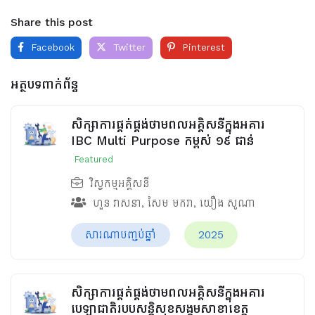
Share this post
Facebook
Twitter
Pinterest
អត្ថបទពាក់ព័ន្ធ
សិក្សាការផ្គត់ផ្គង់ថាមពលអគ្គិសនីក្នុងអគារ
IBC Multi Purpose កម្ពស់ ១៩ ជាន់
Featured
វិស្វកម្មអគ្គិសនី
ហួន​ វាសនា
,
សែម មករា
,
យឿង សូណា
សារណាបញ្ចប់ឆ្នាំ
2025
សិក្សាការផ្គត់ផ្គង់ថាមពលអគ្គិសនីក្នុងអគារ
បេឡាជាតិរបបសន្តិសុខ​សង្គមសាខាខេត្ត