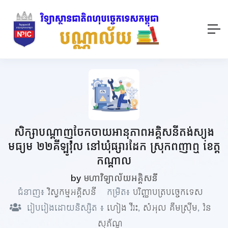
សិក្សាបណ្តាញចែកចាយអានុភាពអគ្គិសនីតង់ស្យុង
មធ្យម ២២គីឡូវ៉ុល នៅឃុំផ្សារដែក ស្រុកពញាឮ ខេត្ត
កណ្តាល
by
មហាវិទ្យាល័យអគ្គិសនី
ជំនាញ៖
វិស្វកម្មអគ្គិសនី
កម្រិត៖
បរិញ្ញាបត្របច្ចេកទេស
រៀបរៀងដោយនិស្សិត ៖
ហៀង វីរះ
,
សំអុល គឹមស៊ី្រម
,
វ៉ន
សុភ័ណ្ឌ