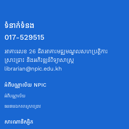
ទំនាក់ទំនង
017-529515
អាគារលេខ 26 ជិតអាគារមជ្ឈមណ្ឌលសហប្រត្តិការ
ស្រាវជ្រាវ និងអភិវឌ្ឍន៍វិទ្យាសាស្ត្រ
librarian@npic.edu.kh
អំពីបណ្ណាល័យ NPIC
អំពីបណ្ណាល័យ
ធនធានឯកសារស្រាវជ្រាវ
សារណានិស្សិត