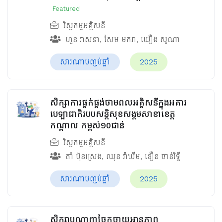
Featured
វិស្វកម្មអគ្គិសនី
ហួន​ វាសនា
,
សែម មករា
,
យឿង សូណា
សារណាបញ្ចប់ឆ្នាំ
2025
សិក្សាការផ្គត់ផ្គង់ថាមពលអគ្គិសនីក្នុងអគារ
បេឡាជាតិរបបសន្តិសុខ​សង្គមសាខាខេត្ត
កណ្តាល កម្ពស់១០ជាន់
វិស្វកម្មអគ្គិសនី
តាំ ប៊ុនស្រេង
,
ឈុន វ៉ាឃីម​
,
ខឿន ចាន់រិទ្ធី​
សារណាបញ្ចប់ឆ្នាំ
2025
សិក្សាបណ្តាញចែកចាយអានុភាព