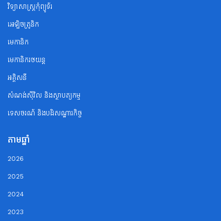
វិទ្យាសាស្ត្រកុំព្យូទ័រ
អេឡិចត្រូនិក
មេកានិក
មេកានិករថយន្ត
អគ្គិសនី
សំណង់ស៊ីវិល និងស្ថាបត្យកម្ម
ទេសចរណ័ និងបដិសណ្ឋារកិច្ច
តាមឆ្នាំ
2026
2025
2024
2023