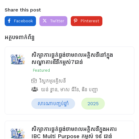
Share this post
Facebook
Twitter
Pinterest
អត្ថបទពាក់ព័ន្ធ
សិក្សាការផ្គត់ផ្គង់ថាមពលអគ្គិសនីនៅក្នុង
សណ្ឋាគារឌីនីកម្ពស់7ជាន់
Featured
វិស្វកម្មអគ្គិសនី
យន់ ខ្នាន
,
មាស ជីវ័ន
,
ងិន បញ្ញា
សារណាបញ្ចប់ឆ្នាំ
2025
សិក្សាការផ្គត់ផ្គង់ថាមពលអគ្គិសនីក្នុងអគារ
IBC Multi Purpose កម្ពស់ ១៩ ជាន់