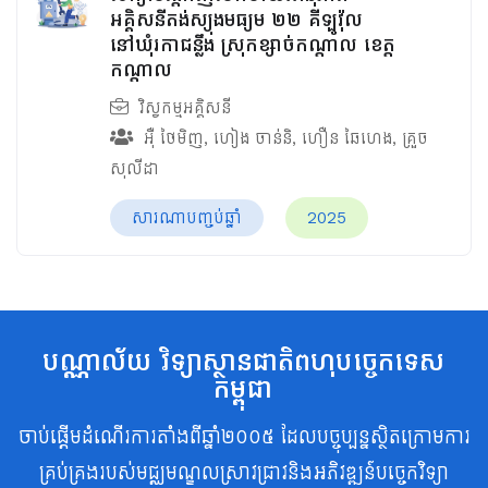
អគ្គិសនីតង់ស្យុងមធ្យម ២២ គីឡូវ៉ុល
នៅឃុំរកាជន្លឹង ស្រុកខ្សាច់កណ្ដាល ខេត្ត
កណ្ដាល
វិស្វកម្មអគ្គិសនី
អ៊ឺ ថៃមិញ
,
ហៀង ចាន់និ
,
ហឿន ឆៃហេង
,
គ្រួច
សុលីដា
សារណាបញ្ចប់ឆ្នាំ
2025
បណ្ណាល័យ វិទ្យាស្ថានជាតិពហុបច្ចេកទេស
កម្ពុជា
ចាប់ផ្តើមដំណើរការតាំងពីឆ្នាំ២០០៥ ដែលបច្ចុប្បន្នស្ថិតក្រោមការ
គ្រប់គ្រងរបស់មជ្ឈមណ្ឌលស្រាវជ្រាវនិងអភិវឌ្ឍន៍បច្ចេកវិទ្យា