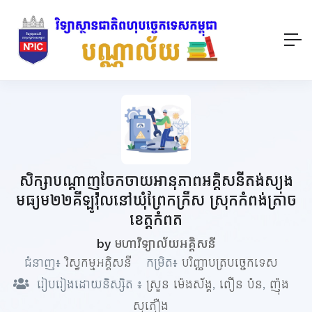
សិក្សាបណ្ដាញចែកចាយអានុភាពអគ្គិសនីតង់ស្យុង
មធ្យម២២គីឡូវ៉ុលនៅឃុំព្រែកក្រឹស ស្រុកកំពង់ត្រាច
ខេត្តកំពត
by
មហាវិទ្យាល័យអគ្គិសនី
ជំនាញ៖
វិស្វកម្មអគ្គិសនី
កម្រិត៖
បរិញ្ញាបត្របច្ចេកទេស
រៀបរៀងដោយនិស្សិត ៖
ស្រួន ម៉េងស័ង្គ
,
ពឿន ប៉ន
,
ញ៉ុង
សុភឿង