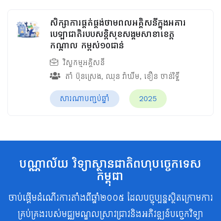
សិក្សាការផ្គត់ផ្គង់ថាមពលអគ្គិសនីក្នុងអគារ
បេឡាជាតិរបបសន្តិសុខ​សង្គមសាខាខេត្ត
កណ្តាល កម្ពស់១០ជាន់
វិស្វកម្មអគ្គិសនី
តាំ ប៊ុនស្រេង
,
ឈុន វ៉ាឃីម​
,
ខឿន ចាន់រិទ្ធី​
សារណាបញ្ចប់ឆ្នាំ
2025
បណ្ណាល័យ វិទ្យាស្ថានជាតិពហុបច្ចេកទេស
កម្ពុជា
ចាប់ផ្តើមដំណើរការតាំងពីឆ្នាំ២០០៥ ដែលបច្ចុប្បន្នស្ថិតក្រោមការ
គ្រប់គ្រងរបស់មជ្ឈមណ្ឌលស្រាវជ្រាវនិងអភិវឌ្ឍន៍បច្ចេកវិទ្យា