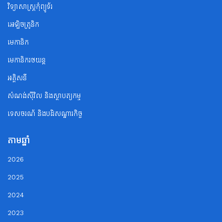
វិទ្យាសាស្ត្រកុំព្យូទ័រ
អេឡិចត្រូនិក
មេកានិក
មេកានិករថយន្ត
អគ្គិសនី
សំណង់ស៊ីវិល និងស្ថាបត្យកម្ម
ទេសចរណ័ និងបដិសណ្ឋារកិច្ច
តាមឆ្នាំ
2026
2025
2024
2023