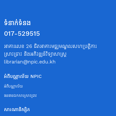
ទំនាក់ទំនង
017-529515
អាគារលេខ 26 ជិតអាគារមជ្ឈមណ្ឌលសហប្រត្តិការ
ស្រាវជ្រាវ និងអភិវឌ្ឍន៍វិទ្យាសាស្ត្រ
librarian@npic.edu.kh
អំពីបណ្ណាល័យ NPIC
អំពីបណ្ណាល័យ
ធនធានឯកសារស្រាវជ្រាវ
សារណានិស្សិត