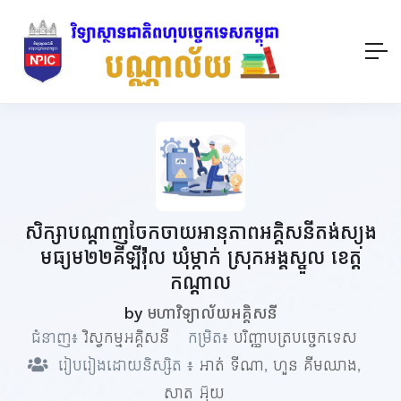
សិក្សាបណ្ដាញចែកចាយអានុភាពអគ្គិសនីតង់ស្យុង
មធ្យម២២គីឡីវ៉ុល ឃុំម្កាក់ ស្រុកអង្គស្នួល ខេត្ត
កណ្តាល
by
មហាវិទ្យាល័យអគ្គិសនី
ជំនាញ៖
វិស្វកម្មអគ្គិសនី
កម្រិត៖
បរិញ្ញាបត្របច្ចេកទេស
រៀបរៀងដោយនិស្សិត ៖
អាត់ ទីណា
,
ហួន គីមឈាង
,
សាត អ៊ុយ