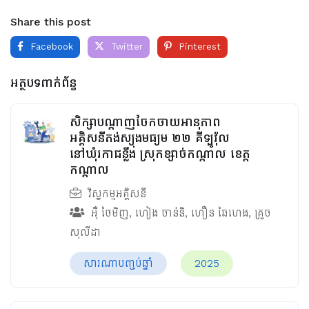
Share this post
Facebook
Twitter
Pinterest
អត្ថបទពាក់ព័ន្ធ
សិក្សាបណ្តាញចែកចាយអានុភាព
អគ្គិសនីតង់ស្យុងមធ្យម ២២ គីឡូវ៉ុល
នៅឃុំរកាជន្លឹង ស្រុកខ្សាច់កណ្ដាល ខេត្ត
កណ្ដាល
វិស្វកម្មអគ្គិសនី
អ៊ឺ ថៃមិញ
,
ហៀង ចាន់និ
,
ហឿន ឆៃហេង
,
គ្រួច
សុលីដា
សារណាបញ្ចប់ឆ្នាំ
2025