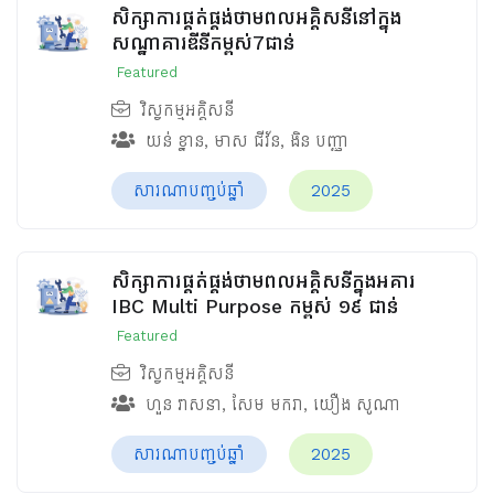
សិក្សាការផ្គត់ផ្គង់ថាមពលអគ្គិសនីនៅក្នុង
សណ្ឋាគារឌីនីកម្ពស់7ជាន់
Featured
វិស្វកម្មអគ្គិសនី
យន់ ខ្នាន
,
មាស ជីវ័ន
,
ងិន បញ្ញា
សារណាបញ្ចប់ឆ្នាំ
2025
សិក្សាការផ្គត់ផ្គង់ថាមពលអគ្គិសនីក្នុងអគារ
IBC Multi Purpose កម្ពស់ ១៩ ជាន់
Featured
វិស្វកម្មអគ្គិសនី
ហួន​ វាសនា
,
សែម មករា
,
យឿង សូណា
សារណាបញ្ចប់ឆ្នាំ
2025