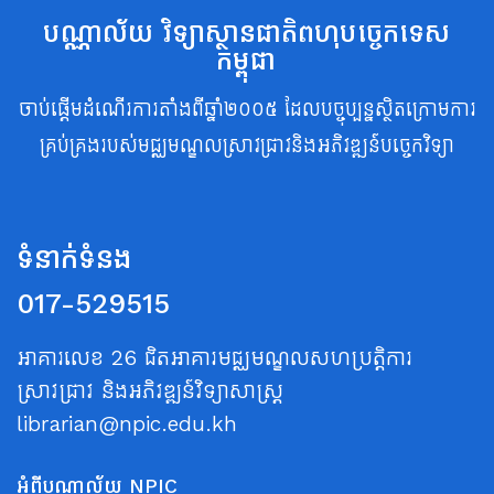
បណ្ណាល័យ វិទ្យាស្ថានជាតិពហុបច្ចេកទេស
កម្ពុជា
ចាប់ផ្តើមដំណើរការតាំងពីឆ្នាំ២០០៥ ដែលបច្ចុប្បន្នស្ថិតក្រោមការ
គ្រប់គ្រងរបស់មជ្ឈមណ្ឌលស្រាវជ្រាវនិងអភិវឌ្ឍន៍បច្ចេកវិទ្យា
ទំនាក់ទំនង
017-529515
អាគារលេខ 26 ជិតអាគារមជ្ឈមណ្ឌលសហប្រត្តិការ
ស្រាវជ្រាវ និងអភិវឌ្ឍន៍វិទ្យាសាស្ត្រ
librarian@npic.edu.kh
អំពីបណ្ណាល័យ NPIC