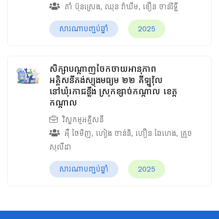
តាំ ប៊ុនស្រេង
,
ឈុន វ៉ាឃីម​
,
ខឿន ចាន់រិទ្ធី​
សារណាបញ្ចប់ឆ្នាំ
2025
សិក្សាបណ្តាញចែកចាយអានុភាព
អគ្គិសនីតង់ស្យុងមធ្យម ២២ គីឡូវ៉ុល
នៅឃុំរកាជន្លឹង ស្រុកខ្សាច់កណ្ដាល ខេត្ត
កណ្ដាល
វិស្វកម្មអគ្គិសនី
អ៊ឺ ថៃមិញ
,
ហៀង ចាន់និ
,
ហឿន ឆៃហេង
,
គ្រួច
សុលីដា
សារណាបញ្ចប់ឆ្នាំ
2025