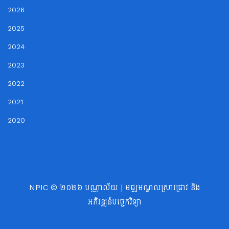
2026
2025
2024
2023
2022
2021
2020
NPIC © ២០២៦ បណ្ណាល័យ | មជ្ឈមណ្ឌលស្រាវជ្រាវ និង
អភិវឌ្ឍន៍បច្ចេកវិទ្យា