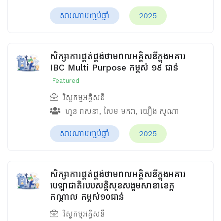
សារណាបញ្ចប់ឆ្នាំ
2025
សិក្សាការផ្គត់ផ្គង់ថាមពលអគ្គិសនីក្នុងអគារ
IBC Multi Purpose កម្ពស់ ១៩ ជាន់
Featured
វិស្វកម្មអគ្គិសនី
ហួន​ វាសនា
,
សែម មករា
,
យឿង សូណា
សារណាបញ្ចប់ឆ្នាំ
2025
សិក្សាការផ្គត់ផ្គង់ថាមពលអគ្គិសនីក្នុងអគារ
បេឡាជាតិរបបសន្តិសុខ​សង្គមសាខាខេត្ត
កណ្តាល កម្ពស់១០ជាន់
វិស្វកម្មអគ្គិសនី