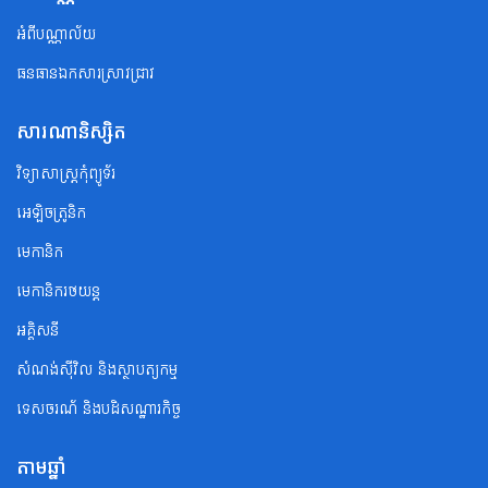
អំពីបណ្ណាល័យ
ធនធានឯកសារស្រាវជ្រាវ
សារណានិស្សិត
វិទ្យាសាស្ត្រកុំព្យូទ័រ
អេឡិចត្រូនិក
មេកានិក
មេកានិករថយន្ត
អគ្គិសនី
សំណង់ស៊ីវិល និងស្ថាបត្យកម្ម
ទេសចរណ័ និងបដិសណ្ឋារកិច្ច
តាមឆ្នាំ