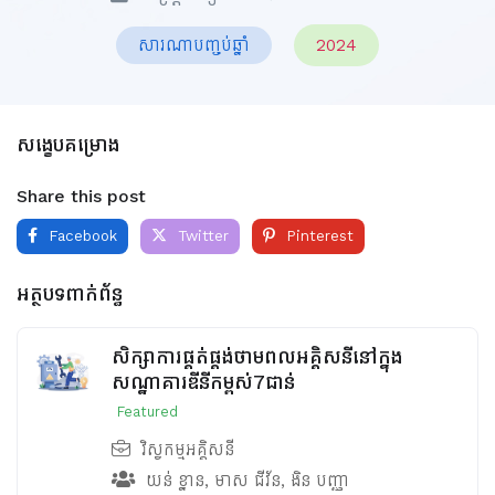
សារណាបញ្ចប់ឆ្នាំ
2024
សង្ខេបគម្រោង
Share this post
Facebook
Twitter
Pinterest
អត្ថបទពាក់ព័ន្ធ
សិក្សាការផ្គត់ផ្គង់ថាមពលអគ្គិសនីនៅក្នុង
សណ្ឋាគារឌីនីកម្ពស់7ជាន់
Featured
វិស្វកម្មអគ្គិសនី
យន់ ខ្នាន
,
មាស ជីវ័ន
,
ងិន បញ្ញា