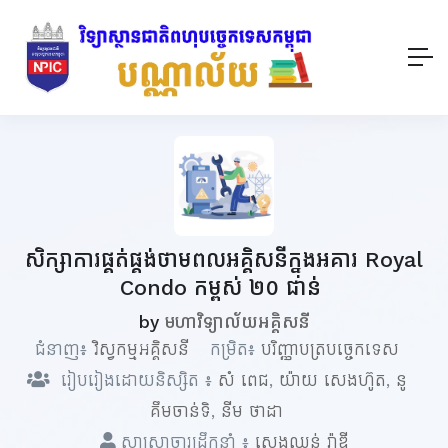
សិក្សាការផ្គត់ផ្គង់ថាមពលអគ្គិសនីក្នុងអគារ Royal
Condo កម្ពស់ ២០ ជាន់​ ​
by
មហាវិទ្យាល័យអគ្គិសនី
ជំនាញ៖
វិស្វកម្មអគ្គិសនី
កម្រិត៖
បរិញ្ញាបត្របច្ចេកទេស
រៀបរៀងដោយនិស្សិត ៖
សំ​ ពេជ
,
យ៉ាយ សេងហ៊ូត
,
នូ​
គឹមចាន់ទិ
,
នីម ថាដា
សាស្ត្រាចារ្យដឹកនាំ ៖
សេងឈន់ រ៉ាឌី