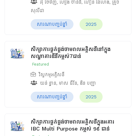
អ៊ឺ ថៃមិញ
,
ហៀង ចាន់និ
,
ហឿន ឆៃហេង
,
គ្រួច
សុលីដា
សារណាបញ្ចប់ឆ្នាំ
2025
សិក្សាការផ្គត់ផ្គង់ថាមពលអគ្គិសនីនៅក្នុង
សណ្ឋាគារឌីនីកម្ពស់7ជាន់
Featured
វិស្វកម្មអគ្គិសនី
យន់ ខ្នាន
,
មាស ជីវ័ន
,
ងិន បញ្ញា
សារណាបញ្ចប់ឆ្នាំ
2025
សិក្សាការផ្គត់ផ្គង់ថាមពលអគ្គិសនីក្នុងអគារ
IBC Multi Purpose កម្ពស់ ១៩ ជាន់