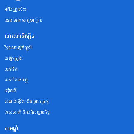
អំពីបណ្ណាល័យ
ធនធានឯកសារស្រាវជ្រាវ
សារណានិស្សិត
វិទ្យាសាស្ត្រកុំព្យូទ័រ
អេឡិចត្រូនិក
មេកានិក
មេកានិករថយន្ត
អគ្គិសនី
សំណង់ស៊ីវិល និងស្ថាបត្យកម្ម
ទេសចរណ័ និងបដិសណ្ឋារកិច្ច
តាមឆ្នាំ