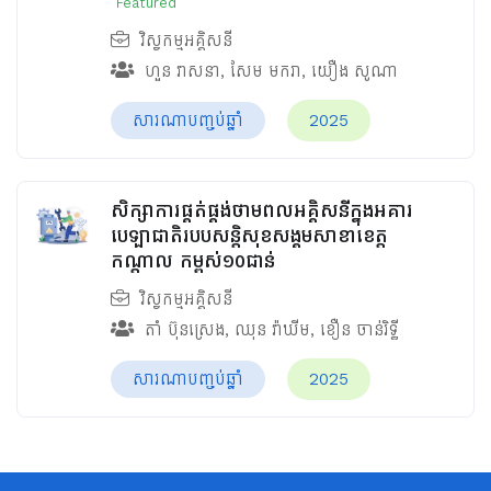
Featured
វិស្វកម្មអគ្គិសនី
ហួន​ វាសនា
,
សែម មករា
,
យឿង សូណា
សារណាបញ្ចប់ឆ្នាំ
2025
សិក្សាការផ្គត់ផ្គង់ថាមពលអគ្គិសនីក្នុងអគារ
បេឡាជាតិរបបសន្តិសុខ​សង្គមសាខាខេត្ត
កណ្តាល កម្ពស់១០ជាន់
វិស្វកម្មអគ្គិសនី
តាំ ប៊ុនស្រេង
,
ឈុន វ៉ាឃីម​
,
ខឿន ចាន់រិទ្ធី​
សារណាបញ្ចប់ឆ្នាំ
2025