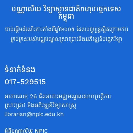
បណ្ណាល័យ វិទ្យាស្ថានជាតិពហុបច្ចេកទេស
កម្ពុជា
ចាប់ផ្តើមដំណើរការតាំងពីឆ្នាំ២០០៥ ដែលបច្ចុប្បន្នស្ថិតក្រោមការ
គ្រប់គ្រងរបស់មជ្ឈមណ្ឌលស្រាវជ្រាវនិងអភិវឌ្ឍន៍បច្ចេកវិទ្យា
ទំនាក់ទំនង
017-529515
អាគារលេខ 26 ជិតអាគារមជ្ឈមណ្ឌលសហប្រត្តិការ
ស្រាវជ្រាវ និងអភិវឌ្ឍន៍វិទ្យាសាស្ត្រ
librarian@npic.edu.kh
អំពីបណ្ណាល័យ NPIC