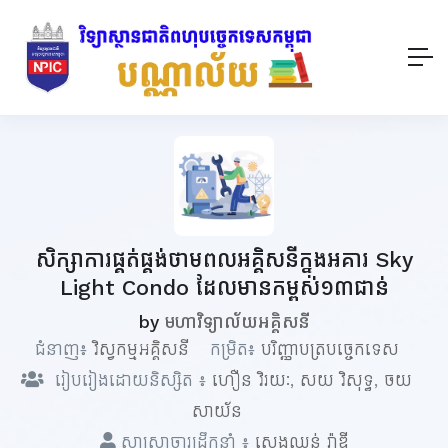
សិក្សាការផ្គត់ផ្គង់ថាមពលអគ្គិសនីក្នុងអគារ Sky
Light Condo ដែលមានកម្ពស់១៣ជាន់
by
មហាវិទ្យាល័យអគ្គិសនី
ជំនាញ៖
វិស្វកម្មអគ្គិសនី
កម្រិត៖
បរិញ្ញាបត្របច្ចេកទេស
រៀបរៀងដោយនិស្សិត ៖
ហឿន វិរយៈ
,
សយ វិសុទ្ធ
,
ចយ
សាយ័ន
សាស្ត្រាចារ្យដឹកនាំ ៖
សេងឈន់ រ៉ាឌី