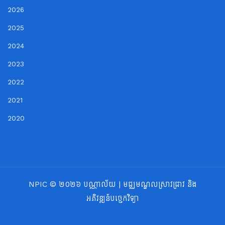
2026
2025
2024
2023
2022
2021
2020
NPIC © ២០២៦ បណ្ណាល័យ | មជ្ឈមណ្ឌលស្រាវជ្រាវ និង
អភិវឌ្ឍន៍បច្ចេកវិទ្យា