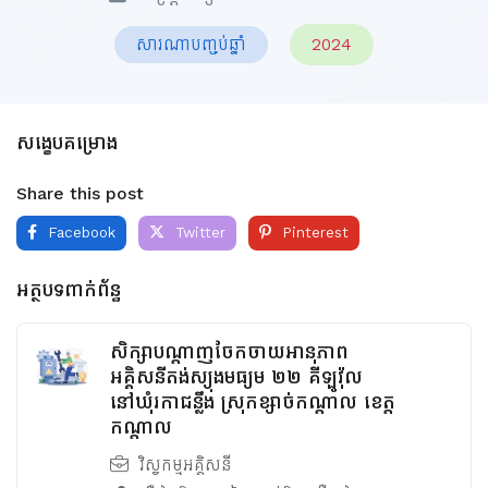
សារណាបញ្ចប់ឆ្នាំ
2024
សង្ខេបគម្រោង
Share this post
Facebook
Twitter
Pinterest
អត្ថបទពាក់ព័ន្ធ
សិក្សាបណ្តាញចែកចាយអានុភាព
អគ្គិសនីតង់ស្យុងមធ្យម ២២ គីឡូវ៉ុល
នៅឃុំរកាជន្លឹង ស្រុកខ្សាច់កណ្ដាល ខេត្ត
កណ្ដាល
វិស្វកម្មអគ្គិសនី