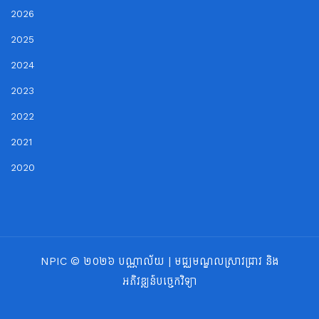
2026
2025
2024
2023
2022
2021
2020
NPIC © ២០២៦ បណ្ណាល័យ | មជ្ឈមណ្ឌលស្រាវជ្រាវ និង
អភិវឌ្ឍន៍បច្ចេកវិទ្យា