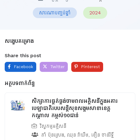
សារណាបញ្ចប់ឆ្នាំ
2024
សង្ខេបគម្រោង
Share this post
Facebook
Twitter
Pinterest
អត្ថបទពាក់ព័ន្ធ
សិក្សាការផ្គត់ផ្គង់ថាមពលអគ្គិសនីក្នុងអគារ
បេឡាជាតិរបបសន្តិសុខ​សង្គមសាខាខេត្ត
កណ្តាល កម្ពស់១០ជាន់
វិស្វកម្មអគ្គិសនី
តាំ ប៊ុនស្រេង
,
ឈុន វ៉ាឃីម​
,
ខឿន ចាន់រិទ្ធី​