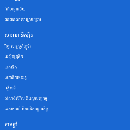
អំពីបណ្ណាល័យ
ធនធានឯកសារស្រាវជ្រាវ
សារណានិស្សិត
វិទ្យាសាស្ត្រកុំព្យូទ័រ
អេឡិចត្រូនិក
មេកានិក
មេកានិករថយន្ត
អគ្គិសនី
សំណង់ស៊ីវិល និងស្ថាបត្យកម្ម
ទេសចរណ័ និងបដិសណ្ឋារកិច្ច
តាមឆ្នាំ