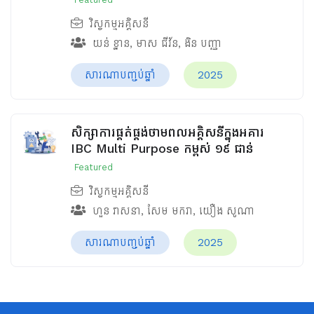
វិស្វកម្មអគ្គិសនី
យន់ ខ្នាន
,
មាស ជីវ័ន
,
ងិន បញ្ញា
សារណាបញ្ចប់ឆ្នាំ
2025
សិក្សាការផ្គត់ផ្គង់ថាមពលអគ្គិសនីក្នុងអគារ
IBC Multi Purpose កម្ពស់ ១៩ ជាន់
Featured
វិស្វកម្មអគ្គិសនី
ហួន​ វាសនា
,
សែម មករា
,
យឿង សូណា
សារណាបញ្ចប់ឆ្នាំ
2025