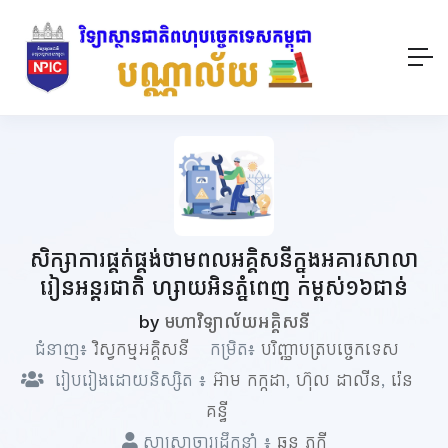
សិក្សាការផ្គត់ផ្គង់ថាមពលអគ្គិសនីក្នុងអគារ​សាលា
រៀនអន្តរជាតិ ហ្សាយអិនភ្នំពេញ កម្ពស់១៦ជាន់
by
មហាវិទ្យាល័យអគ្គិសនី
ជំនាញ៖
វិស្វកម្មអគ្គិសនី
កម្រិត៖
បរិញ្ញាបត្របច្ចេកទេស
រៀបរៀងដោយនិស្សិត ៖
អ៊ាម កក្កដា
,
ហ៊ុល ដាលីន
,
រ៉េន
គន្ធី
សាស្ត្រាចារ្យដឹកនាំ ៖
ឆន ភក្តី