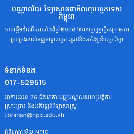
បណ្ណាល័យ វិទ្យាស្ថានជាតិពហុបច្ចេកទេស
កម្ពុជា
ចាប់ផ្តើមដំណើរការតាំងពីឆ្នាំ២០០៥ ដែលបច្ចុប្បន្នស្ថិតក្រោមការ
គ្រប់គ្រងរបស់មជ្ឈមណ្ឌលស្រាវជ្រាវនិងអភិវឌ្ឍន៍បច្ចេកវិទ្យា
ទំនាក់ទំនង
017-529515
អាគារលេខ 26 ជិតអាគារមជ្ឈមណ្ឌលសហប្រត្តិការ
ស្រាវជ្រាវ និងអភិវឌ្ឍន៍វិទ្យាសាស្ត្រ
librarian@npic.edu.kh
អំពីបណ្ណាល័យ NPIC