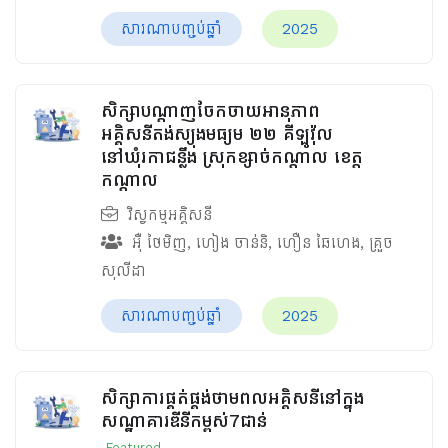
សារណាបញ្ចប់ឆ្នាំ
2025
សិក្សាបណ្តាញចែកចាយអានុភាព
អគ្គិសនីតង់ស្យុងមធ្យម ២២ គីឡូវ៉ុល
នៅឃុំរកាជន្លឹង ស្រុកខ្សាច់កណ្ដាល ខេត្ត
កណ្ដាល
វិស្វកម្មអគ្គិសនី
អ៊ឺ ថៃមិញ
,
ហៀង ចាន់និ
,
ហឿន ឆៃហេង
,
គ្រួច
សុលីដា
សារណាបញ្ចប់ឆ្នាំ
2025
សិក្សាការផ្គត់ផ្គង់ថាមពលអគ្គិសនីនៅក្នុង
សណ្ឋាគារឌីនីកម្ពស់7ជាន់
Featured