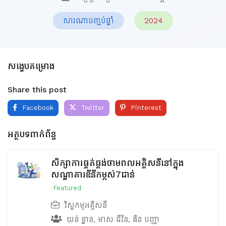
សារណាបញ្ចប់ឆ្នាំ
2024
សង្ខេបគម្រោង
Share this post
Facebook
Twitter
Pinterest
អត្ថបទពាក់ព័ន្ធ
សិក្សាការផ្គត់ផ្គង់ថាមពលអគ្គិសនីនៅក្នុង
សណ្ឋាគារឌីនីកម្ពស់7ជាន់
Featured
វិស្វកម្មអគ្គិសនី
យន់ ខ្នាន
,
មាស ជីវ័ន
,
ងិន បញ្ញា