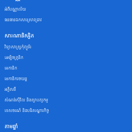
អំពីបណ្ណាល័យ
ធនធានឯកសារស្រាវជ្រាវ
សារណានិស្សិត
វិទ្យាសាស្ត្រកុំព្យូទ័រ
អេឡិចត្រូនិក
មេកានិក
មេកានិករថយន្ត
អគ្គិសនី
សំណង់ស៊ីវិល និងស្ថាបត្យកម្ម
ទេសចរណ័ និងបដិសណ្ឋារកិច្ច
តាមឆ្នាំ