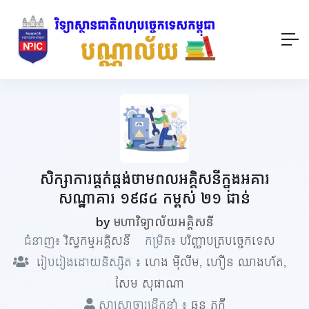
សិក្សាការផ្គត់ផ្គង់ថាមពលអគ្គិសនីក្នុងអគារ
សណ្ឋាគារ ១៩៨៤ កម្ពស់ ២១ ជាន់
by
មហាវិទ្យាល័យអគ្គិសនី
ជំនាញ៖
វិស្វកម្មអគ្គិសនី
កម្រិត៖
បរិញ្ញាបត្របច្ចេកទេស
រៀបរៀងដោយនិស្សិត ៖
ហេង​​​ ម៉ីលីម
,
ហឿន ឈាងហ័ត
,
សែម​ សុផាណា
សាស្ត្រាចារ្យដឹកនាំ ៖
ឆន ភក្តី