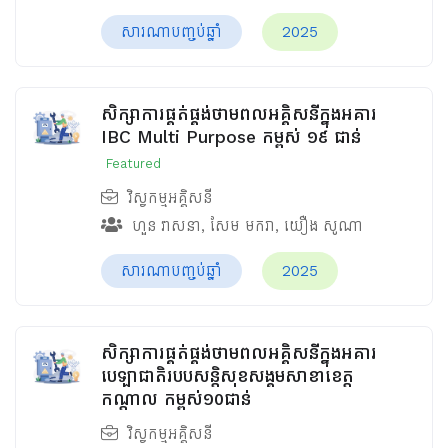
សារណាបញ្ចប់ឆ្នាំ
2025
សិក្សាការផ្គត់ផ្គង់ថាមពលអគ្គិសនីក្នុងអគារ
IBC Multi Purpose កម្ពស់ ១៩ ជាន់
Featured
វិស្វកម្មអគ្គិសនី
ហួន​ វាសនា
,
សែម មករា
,
យឿង សូណា
សារណាបញ្ចប់ឆ្នាំ
2025
សិក្សាការផ្គត់ផ្គង់ថាមពលអគ្គិសនីក្នុងអគារ
បេឡាជាតិរបបសន្តិសុខ​សង្គមសាខាខេត្ត
កណ្តាល កម្ពស់១០ជាន់
វិស្វកម្មអគ្គិសនី