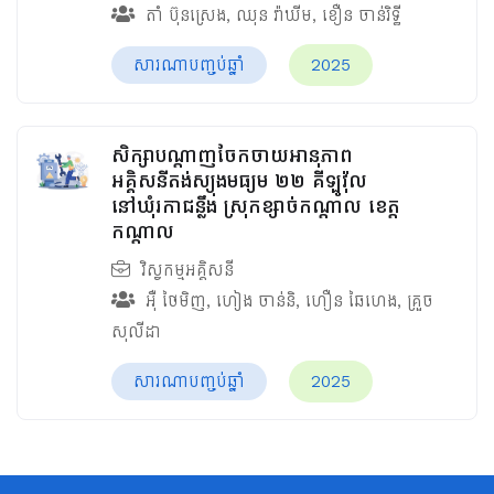
តាំ ប៊ុនស្រេង
,
ឈុន វ៉ាឃីម​
,
ខឿន ចាន់រិទ្ធី​
សារណាបញ្ចប់ឆ្នាំ
2025
សិក្សាបណ្តាញចែកចាយអានុភាព
អគ្គិសនីតង់ស្យុងមធ្យម ២២ គីឡូវ៉ុល
នៅឃុំរកាជន្លឹង ស្រុកខ្សាច់កណ្ដាល ខេត្ត
កណ្ដាល
វិស្វកម្មអគ្គិសនី
អ៊ឺ ថៃមិញ
,
ហៀង ចាន់និ
,
ហឿន ឆៃហេង
,
គ្រួច
សុលីដា
សារណាបញ្ចប់ឆ្នាំ
2025