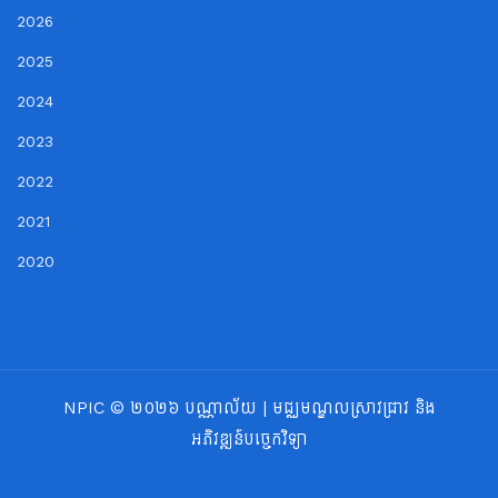
2026
2025
2024
2023
2022
2021
2020
NPIC © ២០២៦ បណ្ណាល័យ | មជ្ឈមណ្ឌលស្រាវជ្រាវ និង
អភិវឌ្ឍន៍បច្ចេកវិទ្យា