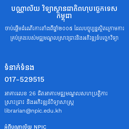
បណ្ណាល័យ វិទ្យាស្ថានជាតិពហុបច្ចេកទេស
កម្ពុជា
ចាប់ផ្តើមដំណើរការតាំងពីឆ្នាំ២០០៥ ដែលបច្ចុប្បន្នស្ថិតក្រោមការ
គ្រប់គ្រងរបស់មជ្ឈមណ្ឌលស្រាវជ្រាវនិងអភិវឌ្ឍន៍បច្ចេកវិទ្យា
ទំនាក់ទំនង
017-529515
អាគារលេខ 26 ជិតអាគារមជ្ឈមណ្ឌលសហប្រត្តិការ
ស្រាវជ្រាវ និងអភិវឌ្ឍន៍វិទ្យាសាស្ត្រ
librarian@npic.edu.kh
អំពីបណ្ណាល័យ NPIC