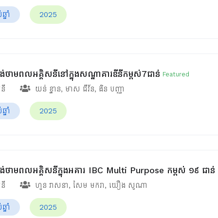
្នាំ
2025
ផ្គង់ថាមពលអគ្គិសនីនៅក្នុងសណ្ឋាគារឌីនីកម្ពស់7ជាន់
Featured
សនី
យន់ ខ្នាន
,
មាស ជីវ័ន
,
ងិន បញ្ញា
្នាំ
2025
់ផ្គង់ថាមពលអគ្គិសនីក្នុងអគារ IBC Multi Purpose កម្ពស់ ១៩ ជាន់
សនី
ហួន​ វាសនា
,
សែម មករា
,
យឿង សូណា
្នាំ
2025