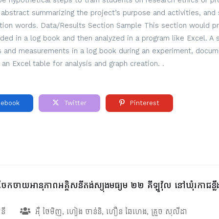
 hypothetical steps to train students on research ethics or pro
ef abstract summarizing the project’s purpose and activities, and 
ction words. Data/Results Section Sample This section would pre
rded in a log book and then analyzed in a program like Excel. A
ns and measurements in a log book during an experiment, docume
 an Excel table for analysis and graph creation. .
ebook
Twitter
Pinterest
ែកចាយអានុភាពអគ្គិសនីតង់ស្យុងមធ្យម ២២ គីឡូវ៉ុល នៅឃុំរកាជន្លឹ
សនី
អ៊ឺ ថៃមិញ
,
ហៀង ចាន់និ
,
ហឿន ឆៃហេង
,
គ្រួច សុលីដា