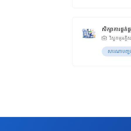
សិក្សាការផ្គត់
វិស្វកម្មអគ្គិ
សារណាបញ្ចប់ឆ