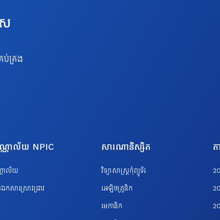
េស
រប់គ្រង
បណ្ណាល័យ NPIC
សារណានិស្សិត
តា
ណ្ណាល័យ
វិទ្យាសាស្ត្រកុំព្យូទ័រ
2
ឯកសារស្រាវជ្រាវ
អេឡិចត្រូនិក
2
មេកានិក
2