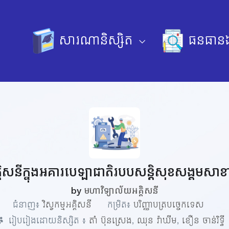
សារណានិស្សិត
ធនធានឯ
គ្គិសនីក្នុងអគារបេឡាជាតិរបបសន្តិសុខ​សង្គមសា
by
មហាវិទ្យាល័យអគ្គិសនី
ជំនាញ៖
វិស្វកម្មអគ្គិសនី
កម្រិត៖
បរិញ្ញាបត្របច្ចេកទេស
រៀបរៀងដោយនិស្សិត ៖
តាំ ប៊ុនស្រេង
,
ឈុន វ៉ាឃីម​
,
ខឿន ចាន់រិទ្ធី​