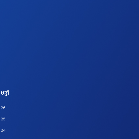
មឆ្នាំ
026
025
024