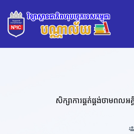
សិក្សាការផ្គត់ផ្គង់ថាមពលអ