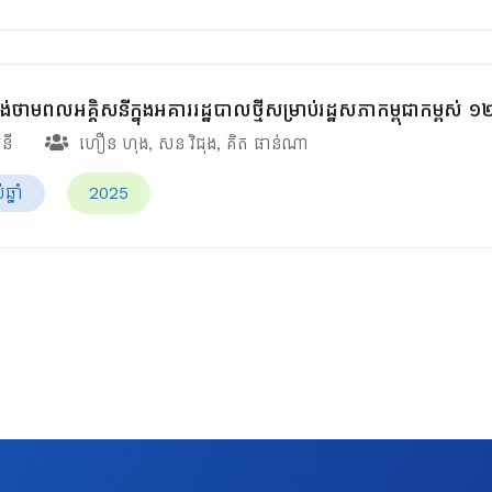
ផ្គង់ថាមពលអគ្គិសនីក្នុងអគាររដ្ឋបាលថ្មីសម្រាប់រដ្ឋសភាកម្ពុជាកម្ពស់ ១
សនី
ហឿន ហុង
,
សន វិជុង
,
គិត ផាន់ណា
្នាំ
2025