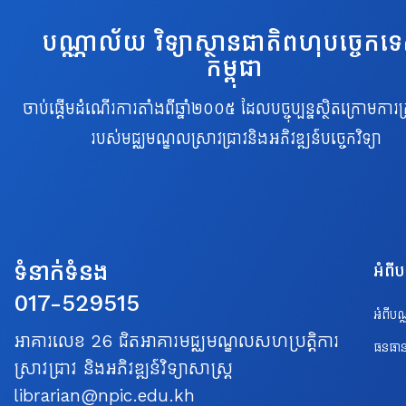
បណ្ណាល័យ វិទ្យាស្ថានជាតិពហុបច្ចេកទ
កម្ពុជា
ចាប់ផ្តើមដំណើរការតាំងពីឆ្នាំ២០០៥ ដែលបច្ចុប្បន្នស្ថិតក្រោមការគ្
របស់មជ្ឈមណ្ឌលស្រាវជ្រាវនិងអភិវឌ្ឍន៍បច្ចេកវិទ្យា
ទំនាក់ទំនង
អំពី
017-529515
អំពីប
អាគារលេខ 26 ជិតអាគារមជ្ឈមណ្ឌលសហប្រត្តិការ
ធនធាន
ស្រាវជ្រាវ និងអភិវឌ្ឍន៍វិទ្យាសាស្ត្រ
librarian@npic.edu.kh