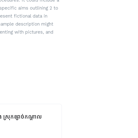
cedures. It could include a
specific aims outlining 2 to
sent fictional data in
 sample description might
nting with pictures, and
ង ស្រុកខ្សាច់កណ្ដាល