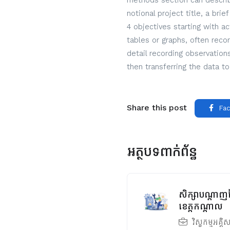
methods section can describe
notional project title, a bri
4 objectives starting with a
tables or graphs, often reco
detail recording observatio
then transferring the data to
Share this post
Fac
អត្ថបទពាក់ព័ន្ធ
សិក្សាបណ្តាញច
ខេត្តកណ្ដាល
វិស្វកម្មអគ្គិ