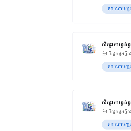
សារណាបញ្ចប់ឆ
សិក្សាការផ្គត់
វិស្វកម្មអគ្គិ
សារណាបញ្ចប់ឆ
សិក្សាការផ្គត
វិស្វកម្មអគ្គិ
សារណាបញ្ចប់ឆ