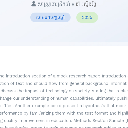
សាស្ត្រាចារ្យដឹកនាំ ៖
ឆាំ រស្មីឆវ័ន្ត
សារណាបញ្ចប់ឆ្នាំ
2025
the introduction section of a mock research paper: Introduction
ection of text and should flow from general background informati
discuss the impact of technology on society, stating that repl
hange our understanding of human capabilities, ultimately pus
lities. Another example could present a hypothesis that mock
formance by familiarizing them with the test format and highli
g quality improvement in education. Methods Section Sample (