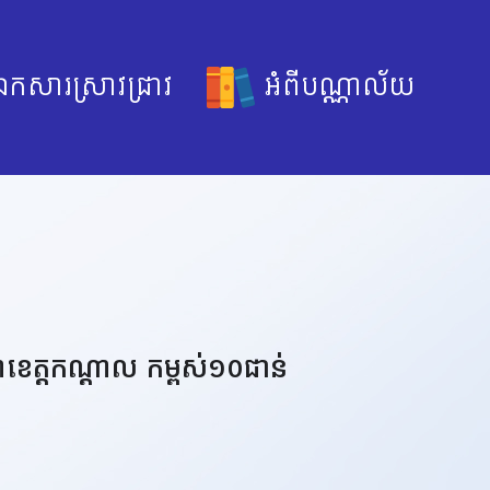
កសារស្រាវជ្រាវ
អំពីបណ្ណាល័យ
ខាខេត្តកណ្តាល កម្ពស់១០ជាន់