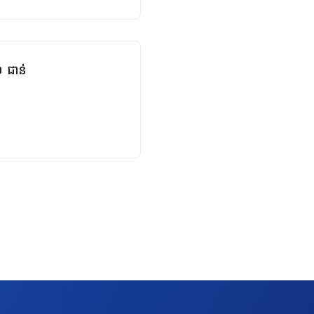
២ ជាន់