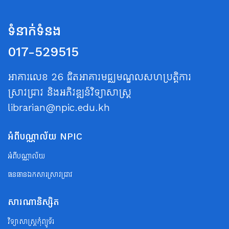
ទំនាក់ទំនង
017-529515
អាគារលេខ 26 ជិតអាគារមជ្ឈមណ្ឌលសហប្រត្តិការ
ស្រាវជ្រាវ និងអភិវឌ្ឍន៍វិទ្យាសាស្ត្រ
librarian@npic.edu.kh
អំពីបណ្ណាល័យ NPIC
អំពីបណ្ណាល័យ
ធនធានឯកសារស្រាវជ្រាវ
សារណានិស្សិត
វិទ្យាសាស្ត្រកុំព្យូទ័រ