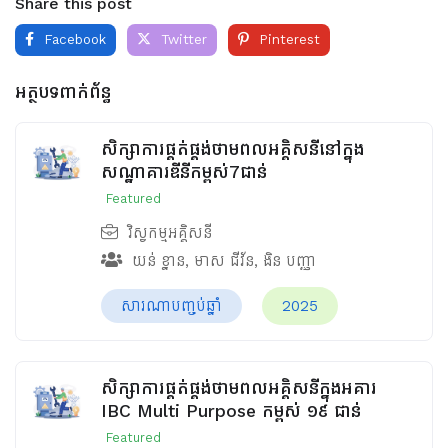
Share this post
Facebook
Twitter
Pinterest
អត្ថបទពាក់ព័ន្ធ
សិក្សាការផ្គត់ផ្គង់ថាមពលអគ្គិសនីនៅក្នុង
សណ្ឋាគារឌីនីកម្ពស់7ជាន់
Featured
វិស្វកម្មអគ្គិសនី
យន់ ខ្នាន
,
មាស ជីវ័ន
,
ងិន បញ្ញា
សារណាបញ្ចប់ឆ្នាំ
2025
សិក្សាការផ្គត់ផ្គង់ថាមពលអគ្គិសនីក្នុងអគារ
IBC Multi Purpose កម្ពស់ ១៩ ជាន់
Featured