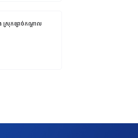
ង ស្រុកខ្សាច់កណ្ដាល