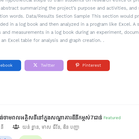
 hypothetical steps to train students on research ethics or pro
ef abstract summarizing the project’s purpose and activities, and 
ction words. Data/Results Section Sample This section would pre
rded in a log book and then analyzed in a program like Excel. A
ns and measurements in a log book during an experiment, docume
 an Excel table for analysis and graph creation. .
ebook
Twitter
Pinterest
ផ្គង់ថាមពលអគ្គិសនីនៅក្នុងសណ្ឋាគារឌីនីកម្ពស់7ជាន់
Featured
សនី
យន់ ខ្នាន
,
មាស ជីវ័ន
,
ងិន បញ្ញា