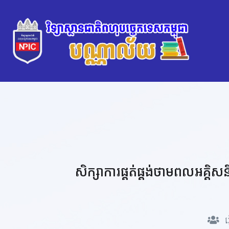
សិក្សាការផ្គត់ផ្គង់ថាមពលអគ្
រ