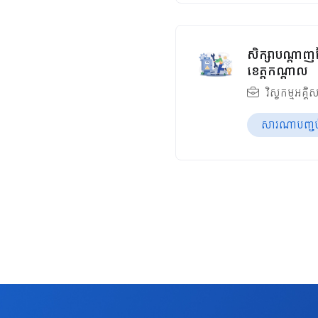
សិក្សាបណ្តាញច
ខេត្តកណ្ដាល
វិស្វកម្មអគ្គិ
សារណាបញ្ចប់ឆ