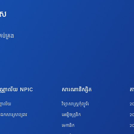
េស
រប់គ្រង
បណ្ណាល័យ NPIC
សារណានិស្សិត
តា
ណ្ណាល័យ
វិទ្យាសាស្ត្រកុំព្យូទ័រ
2
ឯកសារស្រាវជ្រាវ
អេឡិចត្រូនិក
2
មេកានិក
2