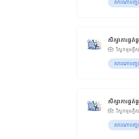
សារណាបញ្ចប់ឆ
សិក្សាការផ្គត
វិស្វកម្មអគ្គិ
សារណាបញ្ចប់ឆ
សិក្សាការផ្គត
វិស្វកម្មអគ្គិ
សារណាបញ្ចប់ឆ