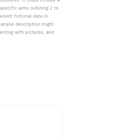
cedures. It could include a
specific aims outlining 2 to
sent fictional data in
 sample description might
nting with pictures, and