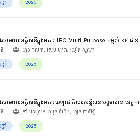
្នាំ
2025
់ផ្គង់ថាមពលអគ្គិសនីក្នុងអគារ IBC Multi Purpose កម្ពស់ ១៩ ជាន់
សនី
ហួន​ វាសនា
,
សែម មករា
,
យឿង សូណា
្នាំ
2025
់ផ្គង់ថាមពលអគ្គិសនីក្នុងអគារបេឡាជាតិរបបសន្តិសុខ​សង្គមសាខាខេត្ត
សនី
តាំ ប៊ុនស្រេង
,
ឈុន វ៉ាឃីម​
,
ខឿន ចាន់រិទ្ធី​
្នាំ
2025