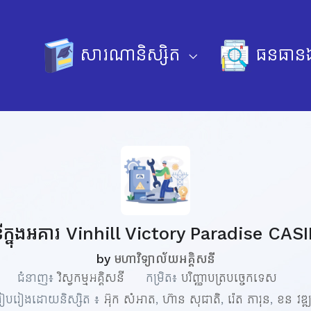
សារណានិស្សិត
ធនធានឯ
គិសនីក្នុងអគារ Vinhill Victory Paradise C
by
មហាវិទ្យាល័យអគ្គិសនី
ជំនាញ៖
វិស្វកម្មអគ្គិសនី
កម្រិត៖
បរិញ្ញាបត្របច្ចេកទេស
ៀបរៀងដោយនិស្សិត ៖
អ៊ុក សំអាត
,
ហ៊ាន​ សុជាតិ
,
រ៉េត ភារុន
,
ខន វឌ្