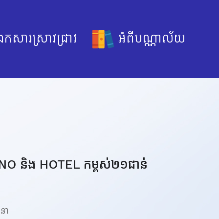
កសារស្រាវជ្រាវ
អំពីបណ្ណាល័យ
ASINO និង HOTEL កម្ពស់២១ជាន់
ឍនា