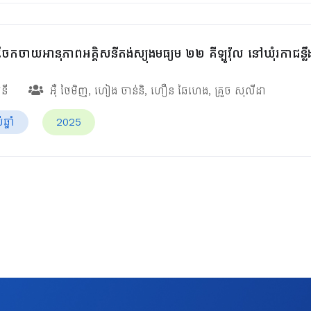
ែកចាយអានុភាពអគ្គិសនីតង់ស្យុងមធ្យម ២២ គីឡូវ៉ុល នៅឃុំរកាជន្លឹ
សនី
អ៊ឺ ថៃមិញ
,
ហៀង ចាន់និ
,
ហឿន ឆៃហេង
,
គ្រួច សុលីដា
្នាំ
2025