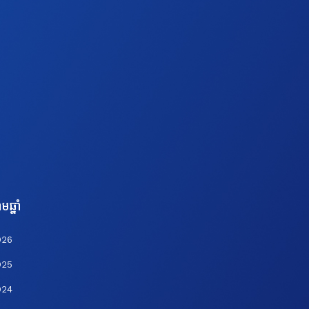
មឆ្នាំ
026
025
024