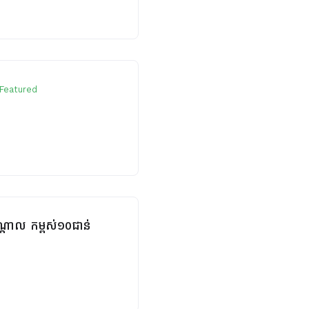
Featured
កណ្តាល កម្ពស់១០ជាន់