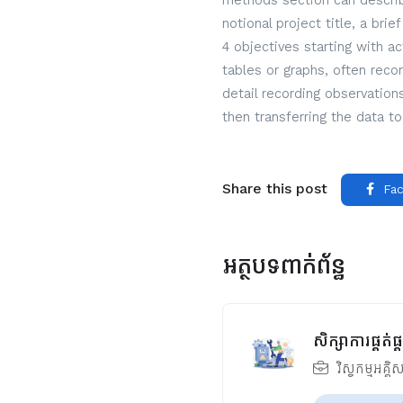
methods section can describe
notional project title, a bri
4 objectives starting with a
tables or graphs, often reco
detail recording observatio
then transferring the data to
Share this post
Fac
អត្ថបទពាក់ព័ន្ធ
សិក្សាការផ្គត់
វិស្វកម្មអគ្គិ