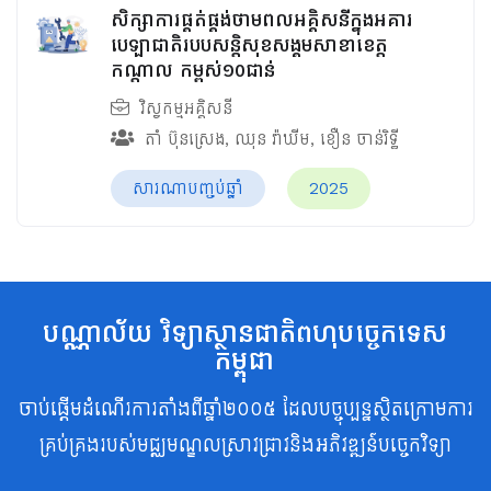
សិក្សាការផ្គត់ផ្គង់ថាមពលអគ្គិសនីក្នុងអគារ
បេឡាជាតិរបបសន្តិសុខ​សង្គមសាខាខេត្ត
កណ្តាល កម្ពស់១០ជាន់
វិស្វកម្មអគ្គិសនី
តាំ ប៊ុនស្រេង
,
ឈុន វ៉ាឃីម​
,
ខឿន ចាន់រិទ្ធី​
សារណាបញ្ចប់ឆ្នាំ
2025
បណ្ណាល័យ វិទ្យាស្ថានជាតិពហុបច្ចេកទេស
កម្ពុជា
ចាប់ផ្តើមដំណើរការតាំងពីឆ្នាំ២០០៥ ដែលបច្ចុប្បន្នស្ថិតក្រោមការ
គ្រប់គ្រងរបស់មជ្ឈមណ្ឌលស្រាវជ្រាវនិងអភិវឌ្ឍន៍បច្ចេកវិទ្យា