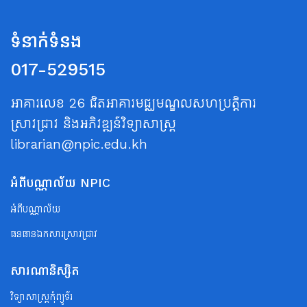
ទំនាក់ទំនង
017-529515
អាគារលេខ 26 ជិតអាគារមជ្ឈមណ្ឌលសហប្រត្តិការ
ស្រាវជ្រាវ និងអភិវឌ្ឍន៍វិទ្យាសាស្ត្រ
librarian@npic.edu.kh
អំពីបណ្ណាល័យ NPIC
អំពីបណ្ណាល័យ
ធនធានឯកសារស្រាវជ្រាវ
សារណានិស្សិត
វិទ្យាសាស្ត្រកុំព្យូទ័រ