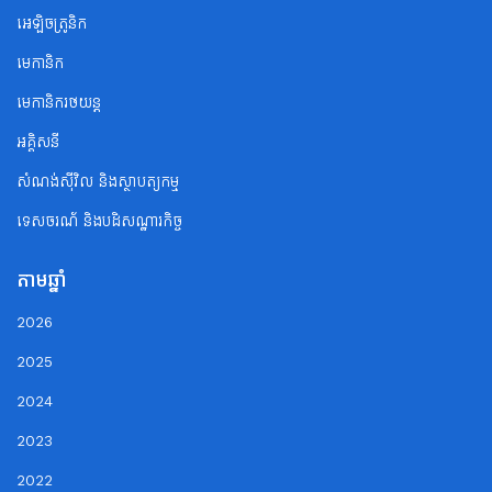
អេឡិចត្រូនិក
មេកានិក
មេកានិករថយន្ត
អគ្គិសនី
សំណង់ស៊ីវិល និងស្ថាបត្យកម្ម
ទេសចរណ័ និងបដិសណ្ឋារកិច្ច
តាមឆ្នាំ
2026
2025
2024
2023
2022