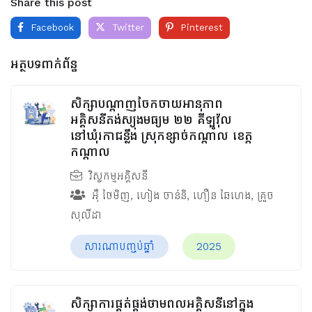
Share this post
Facebook
Twitter
Pinterest
អត្ថបទពាក់ព័ន្ធ
សិក្សាបណ្តាញចែកចាយអានុភាព
អគ្គិសនីតង់ស្យុងមធ្យម ២២ គីឡូវ៉ុល
នៅឃុំរកាជន្លឹង ស្រុកខ្សាច់កណ្ដាល ខេត្ត
កណ្ដាល
វិស្វកម្មអគ្គិសនី
អ៊ឺ ថៃមិញ
,
ហៀង ចាន់និ
,
ហឿន ឆៃហេង
,
គ្រួច
សុលីដា
សារណាបញ្ចប់ឆ្នាំ
2025
សិក្សាការផ្គត់ផ្គង់ថាមពលអគ្គិសនីនៅក្នុង