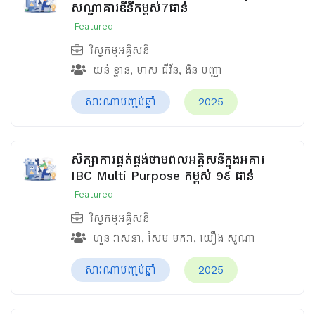
សណ្ឋាគារឌីនីកម្ពស់7ជាន់
Featured
វិស្វកម្មអគ្គិសនី
យន់ ខ្នាន
,
មាស ជីវ័ន
,
ងិន បញ្ញា
សារណាបញ្ចប់ឆ្នាំ
2025
សិក្សាការផ្គត់ផ្គង់ថាមពលអគ្គិសនីក្នុងអគារ
IBC Multi Purpose កម្ពស់ ១៩ ជាន់
Featured
វិស្វកម្មអគ្គិសនី
ហួន​ វាសនា
,
សែម មករា
,
យឿង សូណា
សារណាបញ្ចប់ឆ្នាំ
2025