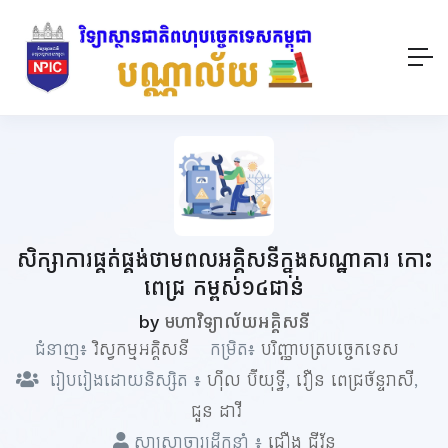
សិក្សាការផ្គត់ផ្គង់ថាមពលអគ្គិសនីក្នុងសណ្ឋាគារ កោះ
ពេជ្រ កម្ពស់១៤ជាន់
by
មហាវិទ្យាល័យអគ្គិសនី
ជំនាញ៖
វិស្វកម្មអគ្គិសនី
កម្រិត៖
បរិញ្ញាបត្របច្ចេកទេស
រៀបរៀងដោយនិស្សិត ៖
ហ៊ឹល ប៊ីយុទ្ធី
,
វឿន ពេជ្រច័ន្ទរាសី
,
ជួន​ ដាវី
សាស្ត្រាចារ្យដឹកនាំ ៖
ជឿង ជីវ័ន្ត