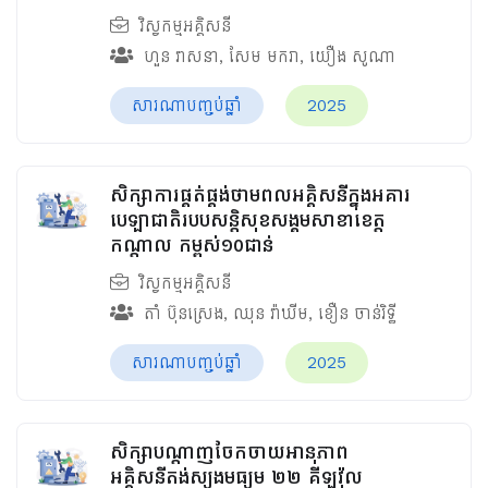
វិស្វកម្មអគ្គិសនី
ហួន​ វាសនា
,
សែម មករា
,
យឿង សូណា
សារណាបញ្ចប់ឆ្នាំ
2025
សិក្សាការផ្គត់ផ្គង់ថាមពលអគ្គិសនីក្នុងអគារ
បេឡាជាតិរបបសន្តិសុខ​សង្គមសាខាខេត្ត
កណ្តាល កម្ពស់១០ជាន់
វិស្វកម្មអគ្គិសនី
តាំ ប៊ុនស្រេង
,
ឈុន វ៉ាឃីម​
,
ខឿន ចាន់រិទ្ធី​
សារណាបញ្ចប់ឆ្នាំ
2025
សិក្សាបណ្តាញចែកចាយអានុភាព
អគ្គិសនីតង់ស្យុងមធ្យម ២២ គីឡូវ៉ុល