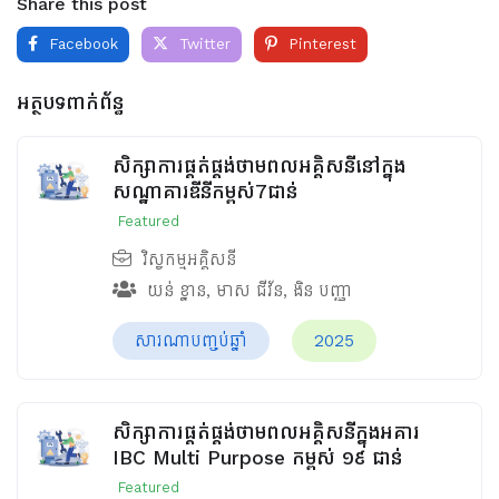
Share this post
Facebook
Twitter
Pinterest
អត្ថបទពាក់ព័ន្ធ
សិក្សាការផ្គត់ផ្គង់ថាមពលអគ្គិសនីនៅក្នុង
សណ្ឋាគារឌីនីកម្ពស់7ជាន់
Featured
វិស្វកម្មអគ្គិសនី
យន់ ខ្នាន
,
មាស ជីវ័ន
,
ងិន បញ្ញា
សារណាបញ្ចប់ឆ្នាំ
2025
សិក្សាការផ្គត់ផ្គង់ថាមពលអគ្គិសនីក្នុងអគារ
IBC Multi Purpose កម្ពស់ ១៩ ជាន់
Featured