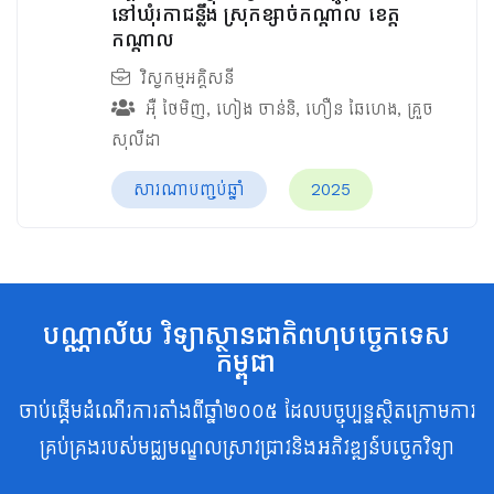
នៅឃុំរកាជន្លឹង ស្រុកខ្សាច់កណ្ដាល ខេត្ត
កណ្ដាល
វិស្វកម្មអគ្គិសនី
អ៊ឺ ថៃមិញ
,
ហៀង ចាន់និ
,
ហឿន ឆៃហេង
,
គ្រួច
សុលីដា
សារណាបញ្ចប់ឆ្នាំ
2025
បណ្ណាល័យ វិទ្យាស្ថានជាតិពហុបច្ចេកទេស
កម្ពុជា
ចាប់ផ្តើមដំណើរការតាំងពីឆ្នាំ២០០៥ ដែលបច្ចុប្បន្នស្ថិតក្រោមការ
គ្រប់គ្រងរបស់មជ្ឈមណ្ឌលស្រាវជ្រាវនិងអភិវឌ្ឍន៍បច្ចេកវិទ្យា