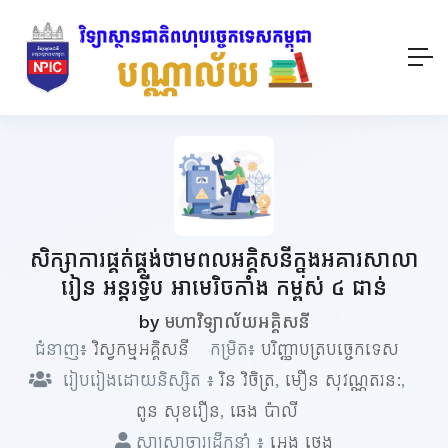
សិក្សាការផ្គត់ផ្គង់ថាមពលអគ្គិសនីក្នុងអគារសាលា
រៀន​ ​អន្តរ​ទ្វីប អាមេរិចកាំង កម្ពស់ ៤​ ជាន់
by
មហាវិទ្យាល័យអគ្គិសនី
ជំនាញ៖
វិស្វកម្មអគ្គិសនី
កម្រិត៖
បរិញ្ញាបត្របច្ចេកទេស
រៀបរៀងដោយនិស្សិត ៖
រិន វិចិត្រ
,
មឿន សុវណ្ណតរន:
,
ពូន សុខរឿន​
,
ឆេង​ ប៉ាលី
សាស្ត្រាចារ្យដឹកនាំ ៖
អេង ថេង