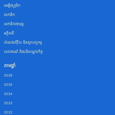
អេឡិចត្រូនិក
មេកានិក
មេកានិករថយន្ត
អគ្គិសនី
សំណង់ស៊ីវិល និងស្ថាបត្យកម្ម
ទេសចរណ័ និងបដិសណ្ឋារកិច្ច
តាមឆ្នាំ
2026
2025
2024
2023
2022