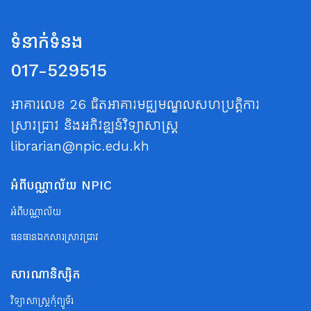
ទំនាក់ទំនង
017-529515
អាគារលេខ 26 ជិតអាគារមជ្ឈមណ្ឌលសហប្រត្តិការ
ស្រាវជ្រាវ និងអភិវឌ្ឍន៍វិទ្យាសាស្ត្រ
librarian@npic.edu.kh
អំពីបណ្ណាល័យ NPIC
អំពីបណ្ណាល័យ
ធនធានឯកសារស្រាវជ្រាវ
សារណានិស្សិត
វិទ្យាសាស្ត្រកុំព្យូទ័រ