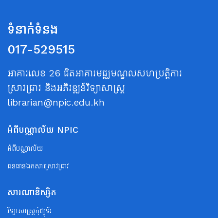
ទំនាក់ទំនង
017-529515
អាគារលេខ 26 ជិតអាគារមជ្ឈមណ្ឌលសហប្រត្តិការ
ស្រាវជ្រាវ និងអភិវឌ្ឍន៍វិទ្យាសាស្ត្រ
librarian@npic.edu.kh
អំពីបណ្ណាល័យ NPIC
អំពីបណ្ណាល័យ
ធនធានឯកសារស្រាវជ្រាវ
សារណានិស្សិត
វិទ្យាសាស្ត្រកុំព្យូទ័រ