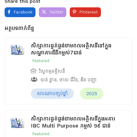
Share this post
Facebook
Twitter
Pinterest
អត្ថបទពាក់ព័ន្ធ
សិក្សាការផ្គត់ផ្គង់ថាមពលអគ្គិសនីនៅក្នុង
សណ្ឋាគារឌីនីកម្ពស់7ជាន់
Featured
វិស្វកម្មអគ្គិសនី
យន់ ខ្នាន
,
មាស ជីវ័ន
,
ងិន បញ្ញា
សារណាបញ្ចប់ឆ្នាំ
2025
សិក្សាការផ្គត់ផ្គង់ថាមពលអគ្គិសនីក្នុងអគារ
IBC Multi Purpose កម្ពស់ ១៩ ជាន់
Featured