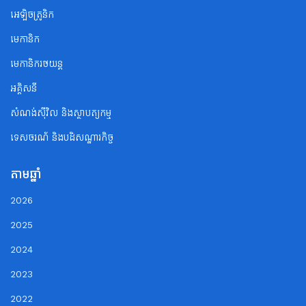
អេឡិចត្រូនិក
មេកានិក
មេកានិករថយន្ត
អគ្គិសនី
សំណង់ស៊ីវិល និងស្ថាបត្យកម្ម
ទេសចរណ័ និងបដិសណ្ឋារកិច្ច
តាមឆ្នាំ
2026
2025
2024
2023
2022