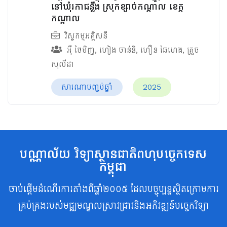
នៅឃុំរកាជន្លឹង ស្រុកខ្សាច់កណ្ដាល ខេត្ត
កណ្ដាល
វិស្វកម្មអគ្គិសនី
អ៊ឺ ថៃមិញ
,
ហៀង ចាន់និ
,
ហឿន ឆៃហេង
,
គ្រួច
សុលីដា
សារណាបញ្ចប់ឆ្នាំ
2025
បណ្ណាល័យ វិទ្យាស្ថានជាតិពហុបច្ចេកទេស
កម្ពុជា
ចាប់ផ្តើមដំណើរការតាំងពីឆ្នាំ២០០៥ ដែលបច្ចុប្បន្នស្ថិតក្រោមការ
គ្រប់គ្រងរបស់មជ្ឈមណ្ឌលស្រាវជ្រាវនិងអភិវឌ្ឍន៍បច្ចេកវិទ្យា