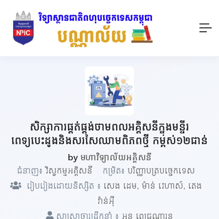
សិក្សាការផ្គត់ផ្គង់ថាមពលអគ្គិសនីក្នុងមន្ទីរ
ពេទ្យបេះដូងនិងសរសៃឈាម​​​ពិភពថ្មី​​ កម្ពស់១២ជាន់
by
មហាវិទ្យាល័យអគ្គិសនី
ជំនាញ៖
វិស្វកម្មអគ្គិសនី
កម្រិត៖
បរិញ្ញាបត្របច្ចេកទេស
រៀបរៀងដោយនិស្សិត ៖
សេង ដេម
,
ម៉ាន់ វេហាស៍
,
តេង
វ៉ាន់អ៊ី
សាស្ត្រាចារ្យដឹកនាំ ៖
អន ពេជ្រណារុន