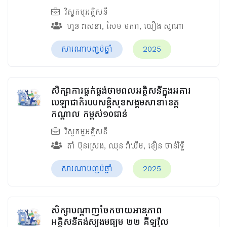
វិស្វកម្មអគ្គិសនី
ហួន​ វាសនា
,
សែម មករា
,
យឿង សូណា
សារណាបញ្ចប់ឆ្នាំ
2025
សិក្សាការផ្គត់ផ្គង់ថាមពលអគ្គិសនីក្នុងអគារ
បេឡាជាតិរបបសន្តិសុខ​សង្គមសាខាខេត្ត
កណ្តាល កម្ពស់១០ជាន់
វិស្វកម្មអគ្គិសនី
តាំ ប៊ុនស្រេង
,
ឈុន វ៉ាឃីម​
,
ខឿន ចាន់រិទ្ធី​
សារណាបញ្ចប់ឆ្នាំ
2025
សិក្សាបណ្តាញចែកចាយអានុភាព
អគ្គិសនីតង់ស្យុងមធ្យម ២២ គីឡូវ៉ុល