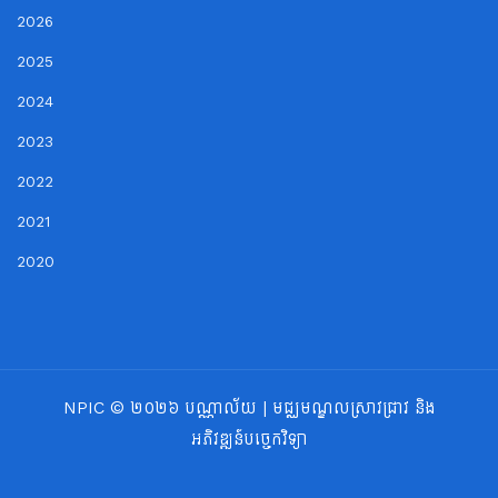
2026
2025
2024
2023
2022
2021
2020
NPIC © ២០២៦ បណ្ណាល័យ | មជ្ឈមណ្ឌលស្រាវជ្រាវ និង
អភិវឌ្ឍន៍បច្ចេកវិទ្យា