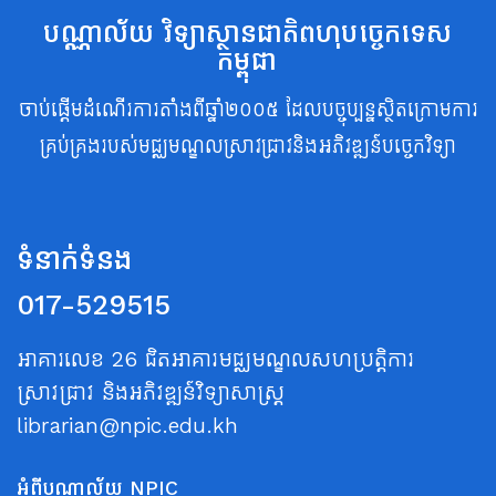
បណ្ណាល័យ វិទ្យាស្ថានជាតិពហុបច្ចេកទេស
កម្ពុជា
ចាប់ផ្តើមដំណើរការតាំងពីឆ្នាំ២០០៥ ដែលបច្ចុប្បន្នស្ថិតក្រោមការ
គ្រប់គ្រងរបស់មជ្ឈមណ្ឌលស្រាវជ្រាវនិងអភិវឌ្ឍន៍បច្ចេកវិទ្យា
ទំនាក់ទំនង
017-529515
អាគារលេខ 26 ជិតអាគារមជ្ឈមណ្ឌលសហប្រត្តិការ
ស្រាវជ្រាវ និងអភិវឌ្ឍន៍វិទ្យាសាស្ត្រ
librarian@npic.edu.kh
អំពីបណ្ណាល័យ NPIC