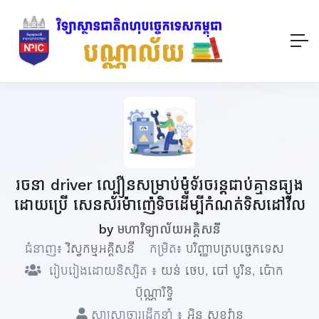
រចនា driver ល្បឿនសម្រាប់ម៉ូទ័រចរន្តជាប់គ្មានធ្យូង
ដោយប្រើ សេនស័រម៉ាញ៉េទិចដើម្បីកំណត់ទិសដៅវិល
by
មហាវិទ្យាល័យអគ្គិសនី
ជំនាញ៖
វិស្វកម្មអគ្គិសនី
កម្រិត៖
បរិញ្ញាបត្របច្ចេកទេស
រៀបរៀងដោយនិស្សិត ៖
យន់​ ថេប
,
បៅ បូរិន
,
ប៉ោក
ប៊ុណ្ណារិទ្ធិ
សាស្ត្រាចារ្យដឹកនាំ ៖
អ៊ិន សុខវ៉ាន