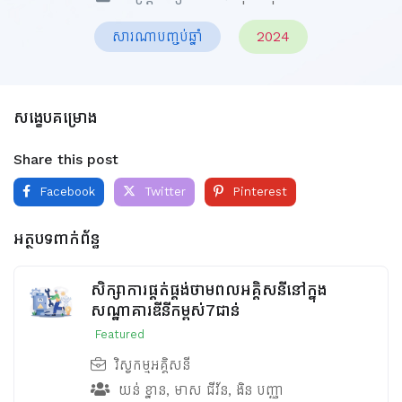
សារណាបញ្ចប់ឆ្នាំ
2024
សង្ខេបគម្រោង
Share this post
Facebook
Twitter
Pinterest
អត្ថបទពាក់ព័ន្ធ
សិក្សាការផ្គត់ផ្គង់ថាមពលអគ្គិសនីនៅក្នុង
សណ្ឋាគារឌីនីកម្ពស់7ជាន់
Featured
វិស្វកម្មអគ្គិសនី
យន់ ខ្នាន
,
មាស ជីវ័ន
,
ងិន បញ្ញា