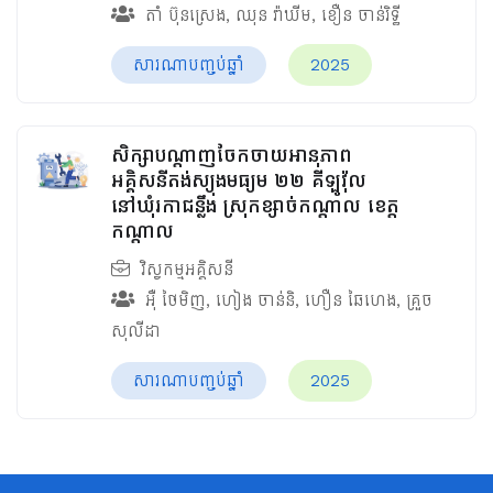
តាំ ប៊ុនស្រេង
,
ឈុន វ៉ាឃីម​
,
ខឿន ចាន់រិទ្ធី​
សារណាបញ្ចប់ឆ្នាំ
2025
សិក្សាបណ្តាញចែកចាយអានុភាព
អគ្គិសនីតង់ស្យុងមធ្យម ២២ គីឡូវ៉ុល
នៅឃុំរកាជន្លឹង ស្រុកខ្សាច់កណ្ដាល ខេត្ត
កណ្ដាល
វិស្វកម្មអគ្គិសនី
អ៊ឺ ថៃមិញ
,
ហៀង ចាន់និ
,
ហឿន ឆៃហេង
,
គ្រួច
សុលីដា
សារណាបញ្ចប់ឆ្នាំ
2025