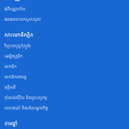
អំពីបណ្ណាល័យ
ធនធានឯកសារស្រាវជ្រាវ
សារណានិស្សិត
វិទ្យាសាស្ត្រកុំព្យូទ័រ
អេឡិចត្រូនិក
មេកានិក
មេកានិករថយន្ត
អគ្គិសនី
សំណង់ស៊ីវិល និងស្ថាបត្យកម្ម
ទេសចរណ័ និងបដិសណ្ឋារកិច្ច
តាមឆ្នាំ