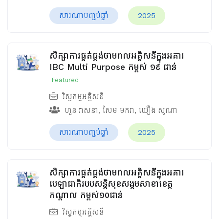
សារណាបញ្ចប់ឆ្នាំ
2025
សិក្សាការផ្គត់ផ្គង់ថាមពលអគ្គិសនីក្នុងអគារ
IBC Multi Purpose កម្ពស់ ១៩ ជាន់
Featured
វិស្វកម្មអគ្គិសនី
ហួន​ វាសនា
,
សែម មករា
,
យឿង សូណា
សារណាបញ្ចប់ឆ្នាំ
2025
សិក្សាការផ្គត់ផ្គង់ថាមពលអគ្គិសនីក្នុងអគារ
បេឡាជាតិរបបសន្តិសុខ​សង្គមសាខាខេត្ត
កណ្តាល កម្ពស់១០ជាន់
វិស្វកម្មអគ្គិសនី