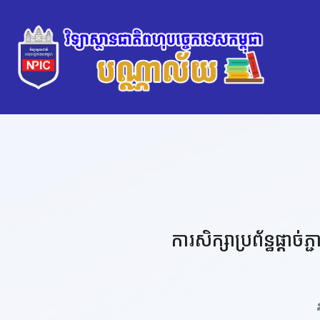
ការសិក្សាប្រព័ន្ធផ្តាច