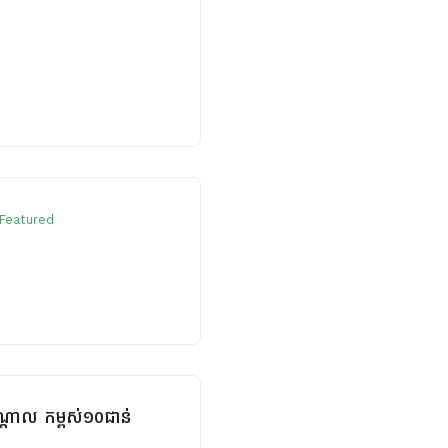
Featured
កណ្តាល កម្ពស់១០ជាន់