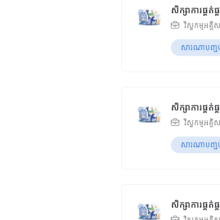
សិក្សាការផ្គត់
វិស្វកម្មអគ្គិ
សារណាបញ្ចប់ឆ
សិក្សាការផ្គត
វិស្វកម្មអគ្គិ
សារណាបញ្ចប់ឆ
សិក្សាការផ្គត
វិស្វកម្មអគ្គិ