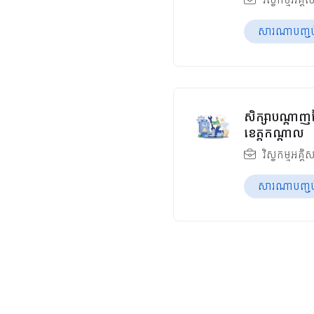
សារណាបញ្ចប់ឆ
សិក្សាបណ្តាញច
ខេត្តកណ្ដាល
វិស្វកម្មអគ្គិ
សារណាបញ្ចប់ឆ