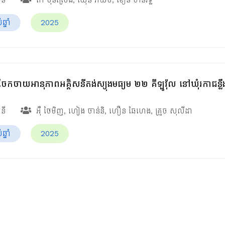
្នាំ
2025
ែកចាយអានុភាពអគ្គិសនីតង់ស្យុងមធ្យម ២២ គីឡូវ៉ុល នៅឃុំរកាជន្លឹ
សនី
អ៊ឺ ថៃមិញ
,
ហៀង ចាន់និ
,
ហឿន ឆៃហេង
,
គ្រួច សុលីដា
្នាំ
2025