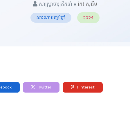
សាស្ត្រាចារ្យដឹកនាំ ៖
កែវ សុធីម
សារណាបញ្ចប់ឆ្នាំ
2024
ebook
Twitter
Pinterest