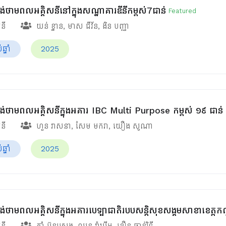
ផ្គង់ថាមពលអគ្គិសនីនៅក្នុងសណ្ឋាគារឌីនីកម្ពស់7ជាន់
Featured
សនី
យន់ ខ្នាន
,
មាស ជីវ័ន
,
ងិន បញ្ញា
្នាំ
2025
់ផ្គង់ថាមពលអគ្គិសនីក្នុងអគារ IBC Multi Purpose កម្ពស់ ១៩ ជាន់
សនី
ហួន​ វាសនា
,
សែម មករា
,
យឿង សូណា
្នាំ
2025
់ផ្គង់ថាមពលអគ្គិសនីក្នុងអគារបេឡាជាតិរបបសន្តិសុខ​សង្គមសាខាខេត្ត
សនី
តាំ ប៊ុនស្រេង
,
ឈុន វ៉ាឃីម​
,
ខឿន ចាន់រិទ្ធី​