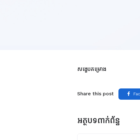
សង្ខេបគម្រោង
Share this post
Fac
អត្ថបទពាក់ព័ន្ធ