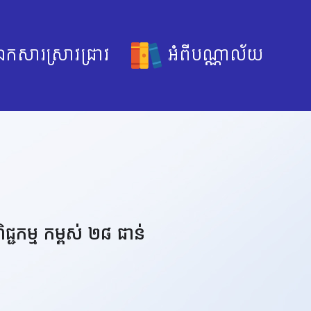
កសារស្រាវជ្រាវ
អំពីបណ្ណាល័យ
ិជ្ជកម្ម កម្ពស់ ២៨ ជាន់