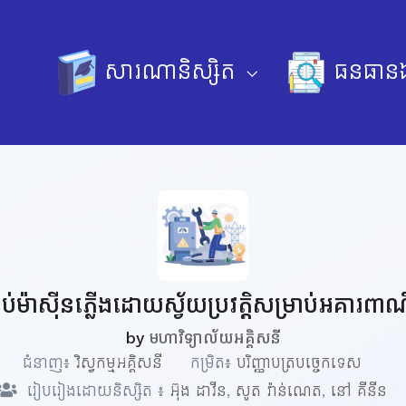
សារណានិស្សិត
ធនធានឯ
់ភ្ជាប់ម៉ាស៊ីនភ្លើងដោយស្វ័យប្រវត្តិសម្រាប់អគារពាណ
by
មហាវិទ្យាល័យអគ្គិសនី
ជំនាញ៖
វិស្វកម្មអគ្គិសនី
កម្រិត៖
បរិញ្ញាបត្របច្ចេកទេស
រៀបរៀងដោយនិស្សិត ៖
អ៊ុង ដាវីន
,
សូត វ៉ាន់ណេត
,
នៅ គីនីន