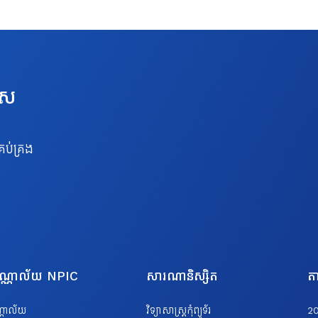
េស
រប់គ្រង
បណ្ណាល័យ NPIC
សារណានិស្សិត
តា
ណ្ណាល័យ
វិទ្យាសាស្ត្រកុំព្យូទ័រ
2