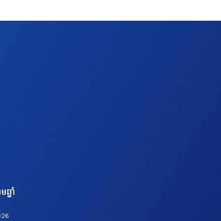
មឆ្នាំ
026