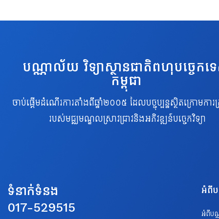
បណ្ណាល័យ វិទ្យាស្ថានជាតិពហុបច្ចេកទ
កម្ពុជា
ចាប់ផ្តើមដំណើរការតាំងពីឆ្នាំ២០០៥ ដែលបច្ចុប្បន្នស្ថិតក្រោមការគ្
របស់មជ្ឈមណ្ឌលស្រាវជ្រាវនិងអភិវឌ្ឍន៍បច្ចេកវិទ្យា
ទំនាក់ទំនង
អំពី
017-529515
អំពីប