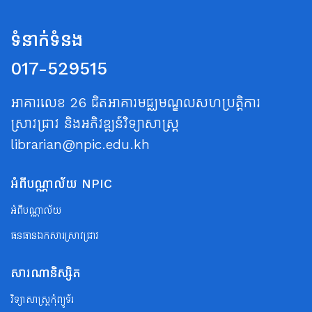
ទំនាក់ទំនង
017-529515
អាគារលេខ 26 ជិតអាគារមជ្ឈមណ្ឌលសហប្រត្តិការ
ស្រាវជ្រាវ និងអភិវឌ្ឍន៍វិទ្យាសាស្ត្រ
librarian@npic.edu.kh
អំពីបណ្ណាល័យ NPIC
អំពីបណ្ណាល័យ
ធនធានឯកសារស្រាវជ្រាវ
សារណានិស្សិត
វិទ្យាសាស្ត្រកុំព្យូទ័រ