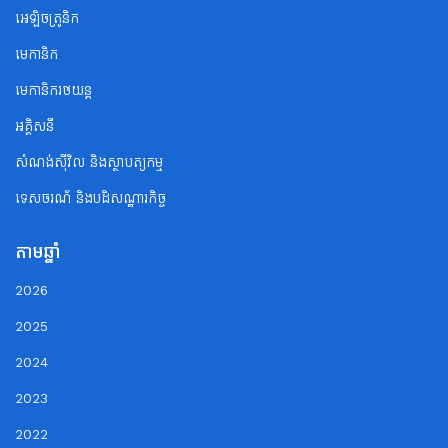
អេឡិចត្រូនិក
មេកានិក
មេកានិករថយន្ត
អគ្គិសនី
សំណង់ស៊ីវិល និងស្ថាបត្យកម្ម
ទេសចរណ័ និងបដិសណ្ឋារកិច្ច
តាមឆ្នាំ
2026
2025
2024
2023
2022