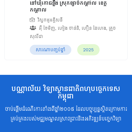
នៅឃុំរកាជន្លឹង ស្រុកខ្សាច់កណ្ដាល ខេត្ត
កណ្ដាល
វិស្វកម្មអគ្គិសនី
អ៊ឺ ថៃមិញ
,
ហៀង ចាន់និ
,
ហឿន ឆៃហេង
,
គ្រួច
សុលីដា
សារណាបញ្ចប់ឆ្នាំ
2025
បណ្ណាល័យ វិទ្យាស្ថានជាតិពហុបច្ចេកទេស
កម្ពុជា
ចាប់ផ្តើមដំណើរការតាំងពីឆ្នាំ២០០៥ ដែលបច្ចុប្បន្នស្ថិតក្រោមការ
គ្រប់គ្រងរបស់មជ្ឈមណ្ឌលស្រាវជ្រាវនិងអភិវឌ្ឍន៍បច្ចេកវិទ្យា