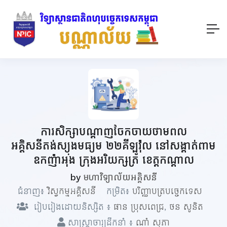
ការសិក្សាបណ្តាញចែកចាយថាមពល
អគ្គិសនីតង់ស្យុងមធ្យម ២២គីឡូវ៉ុល នៅសង្តាត់ពាម
ឧកញ៉ាអុង ក្រុងអរិយក្សត្រ ខេត្តកណ្តាល
by
មហាវិទ្យាល័យអគ្គិសនី
ជំនាញ៖
វិស្វកម្មអគ្គិសនី
កម្រិត៖
បរិញ្ញាបត្របច្ចេកទេស
រៀបរៀងដោយនិស្សិត ៖
ផាន ប្រុសពេជ្រ
,
ថន សូនិត
សាស្ត្រាចារ្យដឹកនាំ ៖
ណាំ សុភា