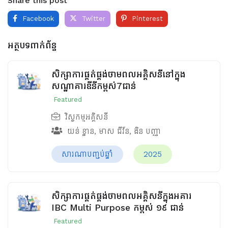
Share this post
Facebook
Twitter
Pinterest
អត្ថបទពាក់ព័ន្ធ
សិក្សាការផ្គត់ផ្គង់ថាមពលអគ្គិសនីនៅក្នុង
សណ្ឋាគារឌីនីកម្ពស់7ជាន់
Featured
វិស្វកម្មអគ្គិសនី
យន់ ខ្នាន
,
មាស ជីវ័ន
,
ងិន បញ្ញា
សារណាបញ្ចប់ឆ្នាំ
2025
សិក្សាការផ្គត់ផ្គង់ថាមពលអគ្គិសនីក្នុងអគារ
IBC Multi Purpose កម្ពស់ ១៩ ជាន់
Featured