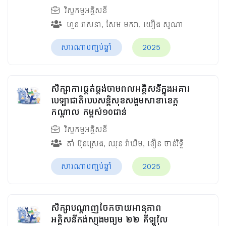
វិស្វកម្មអគ្គិសនី
ហួន​ វាសនា
,
សែម មករា
,
យឿង សូណា
សារណាបញ្ចប់ឆ្នាំ
2025
សិក្សាការផ្គត់ផ្គង់ថាមពលអគ្គិសនីក្នុងអគារ
បេឡាជាតិរបបសន្តិសុខ​សង្គមសាខាខេត្ត
កណ្តាល កម្ពស់១០ជាន់
វិស្វកម្មអគ្គិសនី
តាំ ប៊ុនស្រេង
,
ឈុន វ៉ាឃីម​
,
ខឿន ចាន់រិទ្ធី​
សារណាបញ្ចប់ឆ្នាំ
2025
សិក្សាបណ្តាញចែកចាយអានុភាព
អគ្គិសនីតង់ស្យុងមធ្យម ២២ គីឡូវ៉ុល