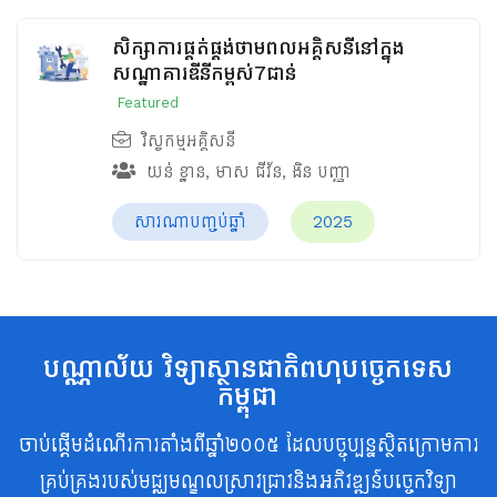
សិក្សាការផ្គត់ផ្គង់ថាមពលអគ្គិសនីនៅក្នុង
សណ្ឋាគារឌីនីកម្ពស់7ជាន់
Featured
វិស្វកម្មអគ្គិសនី
យន់ ខ្នាន
,
មាស ជីវ័ន
,
ងិន បញ្ញា
សារណាបញ្ចប់ឆ្នាំ
2025
បណ្ណាល័យ វិទ្យាស្ថានជាតិពហុបច្ចេកទេស
កម្ពុជា
ចាប់ផ្តើមដំណើរការតាំងពីឆ្នាំ២០០៥ ដែលបច្ចុប្បន្នស្ថិតក្រោមការ
គ្រប់គ្រងរបស់មជ្ឈមណ្ឌលស្រាវជ្រាវនិងអភិវឌ្ឍន៍បច្ចេកវិទ្យា