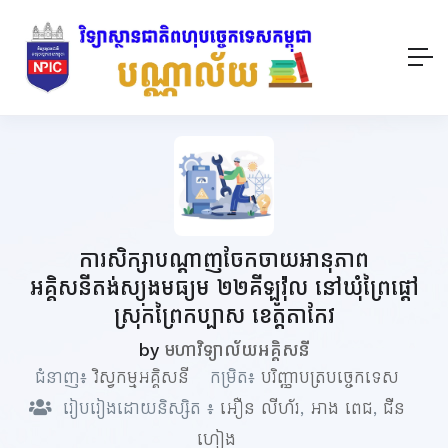
ការសិក្សាបណ្ដាញចែកចាយអានុភាព
អគ្គិសនីតង់ស្យុងមធ្យម ២២គីឡូវ៉ុល នៅឃុំព្រៃផ្ដៅ
ស្រុកព្រៃកប្បាស ខេត្តតាកែវ
by
មហាវិទ្យាល័យអគ្គិសនី
ជំនាញ៖
វិស្វកម្មអគ្គិសនី
កម្រិត៖
បរិញ្ញាបត្របច្ចេកទេស
រៀបរៀងដោយនិស្សិត ៖
អឿន លីហ័រ
,
អាង ពេជ
,
ជឺន
ហៀង