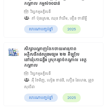
កណ្តាល កម្ពស់១០ជាន់
វិស្វកម្មអគ្គិសនី
តាំ ប៊ុនស្រេង
,
ឈុន វ៉ាឃីម​
,
ខឿន ចាន់រិទ្ធី​
សារណាបញ្ចប់ឆ្នាំ
2025
សិក្សាបណ្តាញចែកចាយអានុភាព
អគ្គិសនីតង់ស្យុងមធ្យម ២២ គីឡូវ៉ុល
នៅឃុំរកាជន្លឹង ស្រុកខ្សាច់កណ្ដាល ខេត្ត
កណ្ដាល
វិស្វកម្មអគ្គិសនី
អ៊ឺ ថៃមិញ
,
ហៀង ចាន់និ
,
ហឿន ឆៃហេង
,
គ្រួច
សុលីដា
សារណាបញ្ចប់ឆ្នាំ
2025