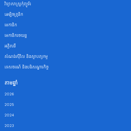
វិទ្យាសាស្ត្រកុំព្យូទ័រ
អេឡិចត្រូនិក
មេកានិក
មេកានិករថយន្ត
អគ្គិសនី
សំណង់ស៊ីវិល និងស្ថាបត្យកម្ម
ទេសចរណ័ និងបដិសណ្ឋារកិច្ច
តាមឆ្នាំ
2026
2025
2024
2023