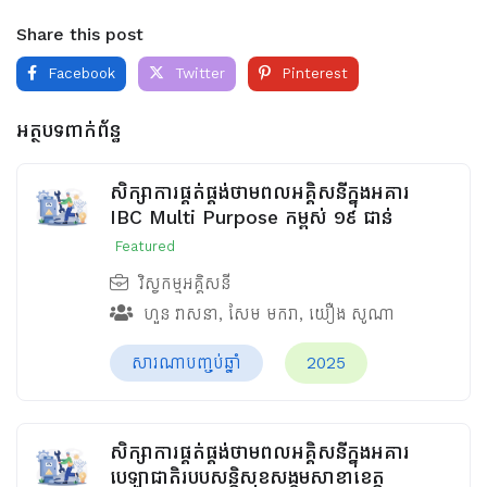
Share this post
Facebook
Twitter
Pinterest
អត្ថបទពាក់ព័ន្ធ
សិក្សាការផ្គត់ផ្គង់ថាមពលអគ្គិសនីក្នុងអគារ
IBC Multi Purpose កម្ពស់ ១៩ ជាន់
Featured
វិស្វកម្មអគ្គិសនី
ហួន​ វាសនា
,
សែម មករា
,
យឿង សូណា
សារណាបញ្ចប់ឆ្នាំ
2025
សិក្សាការផ្គត់ផ្គង់ថាមពលអគ្គិសនីក្នុងអគារ
បេឡាជាតិរបបសន្តិសុខ​សង្គមសាខាខេត្ត