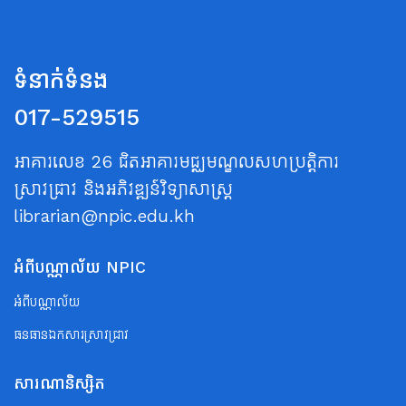
ទំនាក់ទំនង
017-529515
អាគារលេខ 26 ជិតអាគារមជ្ឈមណ្ឌលសហប្រត្តិការ
ស្រាវជ្រាវ និងអភិវឌ្ឍន៍វិទ្យាសាស្ត្រ
librarian@npic.edu.kh
អំពីបណ្ណាល័យ NPIC
អំពីបណ្ណាល័យ
ធនធានឯកសារស្រាវជ្រាវ
សារណានិស្សិត