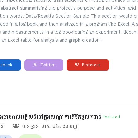
 hypothetical steps to train students on research ethics or pro
ef abstract summarizing the project’s purpose and activities, and 
ction words. Data/Results Section Sample This section would pre
rded in a log book and then analyzed in a program like Excel. A
ns and measurements in a log book during an experiment, docume
 an Excel table for analysis and graph creation. .
ebook
Twitter
Pinterest
ផ្គង់ថាមពលអគ្គិសនីនៅក្នុងសណ្ឋាគារឌីនីកម្ពស់7ជាន់
Featured
សនី
យន់ ខ្នាន
,
មាស ជីវ័ន
,
ងិន បញ្ញា