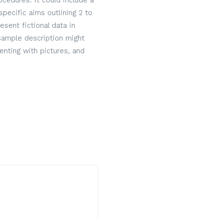
cedures. It could include a
specific aims outlining 2 to
sent fictional data in
 sample description might
nting with pictures, and