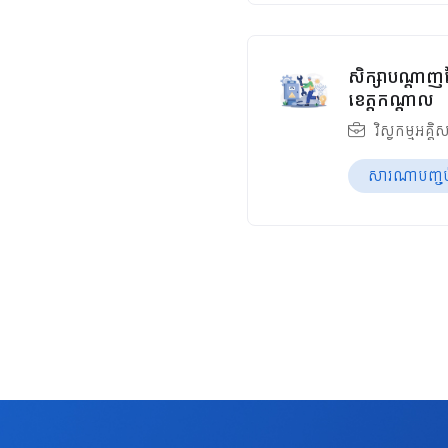
សិក្សាបណ្តាញច
ខេត្តកណ្ដាល
វិស្វកម្មអគ្គិ
សារណាបញ្ចប់ឆ