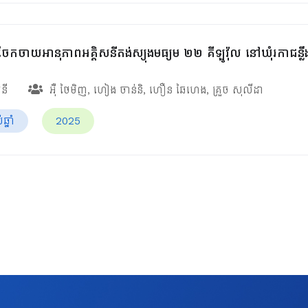
ែកចាយអានុភាពអគ្គិសនីតង់ស្យុងមធ្យម ២២ គីឡូវ៉ុល នៅឃុំរកាជន្លឹ
សនី
អ៊ឺ ថៃមិញ
,
ហៀង ចាន់និ
,
ហឿន ឆៃហេង
,
គ្រួច សុលីដា
្នាំ
2025