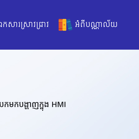
កសារស្រាវជ្រាវ
អំពីបណ្ណាល័យ
យកមកបង្ហាញក្នុង HMI