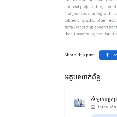
methods section can describe
notional project title, a bri
4 objectives starting with a
tables or graphs, often reco
detail recording observatio
then transferring the data to
Share this post
Fac
អត្ថបទពាក់ព័ន្ធ
សិក្សាការផ្គត់
វិស្វកម្មអគ្គិ