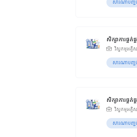
សារណាបញ្ចប់ឆ
សិក្សាការផ្គត
វិស្វកម្មអគ្គិ
សារណាបញ្ចប់ឆ
សិក្សាការផ្គត
វិស្វកម្មអគ្គិ
សារណាបញ្ចប់ឆ