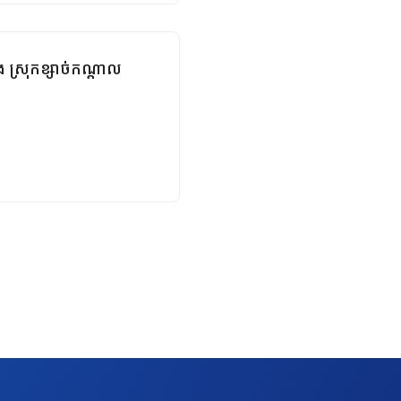
ង ស្រុកខ្សាច់កណ្ដាល