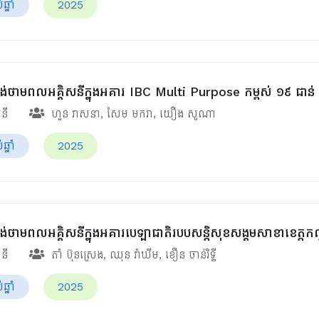
្នាំ
2025
់ផ្គង់ថាមពលអគ្គិសនីក្នុងអគារ IBC Multi Purpose កម្ពស់ ១៩ ជាន់
សនី
ហួន​ វាសនា
,
សែម មករា
,
យឿង សូណា
្នាំ
2025
់ផ្គង់ថាមពលអគ្គិសនីក្នុងអគារបេឡាជាតិរបបសន្តិសុខ​សង្គមសាខាខេត្ត
សនី
តាំ ប៊ុនស្រេង
,
ឈុន វ៉ាឃីម​
,
ខឿន ចាន់រិទ្ធី​
្នាំ
2025