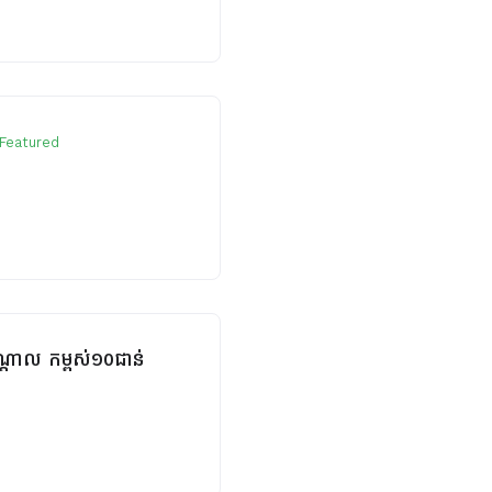
Featured
កណ្តាល កម្ពស់១០ជាន់