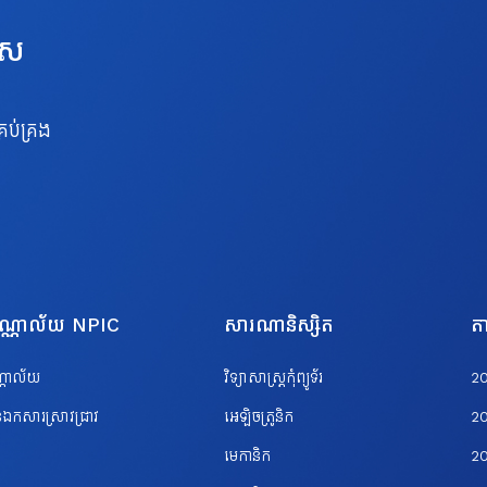
េស
រប់គ្រង
បណ្ណាល័យ NPIC
សារណានិស្សិត
តា
ណ្ណាល័យ
វិទ្យាសាស្ត្រកុំព្យូទ័រ
2
ឯកសារស្រាវជ្រាវ
អេឡិចត្រូនិក
2
មេកានិក
2