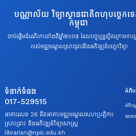
បណ្ណាល័យ វិទ្យាស្ថានជាតិពហុបច្ចេកទ
កម្ពុជា
ចាប់ផ្តើមដំណើរការតាំងពីឆ្នាំ២០០៥ ដែលបច្ចុប្បន្នស្ថិតក្រោមការគ្
របស់មជ្ឈមណ្ឌលស្រាវជ្រាវនិងអភិវឌ្ឍន៍បច្ចេកវិទ្យា
ទំនាក់ទំនង
អំពី
017-529515
អំពីប
អាគារលេខ 26 ជិតអាគារមជ្ឈមណ្ឌលសហប្រត្តិការ
ធនធាន
ស្រាវជ្រាវ និងអភិវឌ្ឍន៍វិទ្យាសាស្ត្រ
librarian@npic.edu.kh