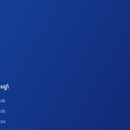
មឆ្នាំ
026
025
024