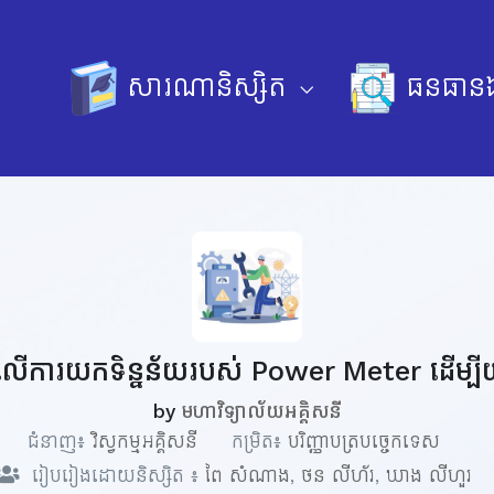
សារណានិស្សិត
ធនធានឯ
ៅលើការយកទិន្នន័យរបស់ Power Meter ដើម្បី
by
មហាវិទ្យាល័យអគ្គិសនី
ជំនាញ៖
វិស្វកម្មអគ្គិសនី
កម្រិត៖
បរិញ្ញាបត្របច្ចេកទេស
រៀបរៀងដោយនិស្សិត ៖
ពៃ សំណាង
,
ថន លីហ័រ
,
ឃាង លីហួរ