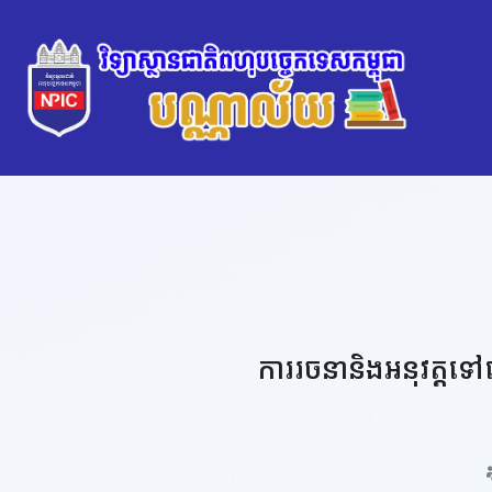
ការរចនានិងអនុវត្តទ