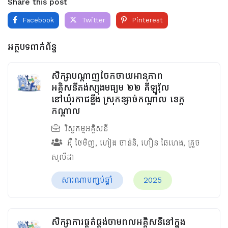
Share this post
Facebook
Twitter
Pinterest
អត្ថបទពាក់ព័ន្ធ
សិក្សាបណ្តាញចែកចាយអានុភាព
អគ្គិសនីតង់ស្យុងមធ្យម ២២ គីឡូវ៉ុល
នៅឃុំរកាជន្លឹង ស្រុកខ្សាច់កណ្ដាល ខេត្ត
កណ្ដាល
វិស្វកម្មអគ្គិសនី
អ៊ឺ ថៃមិញ
,
ហៀង ចាន់និ
,
ហឿន ឆៃហេង
,
គ្រួច
សុលីដា
សារណាបញ្ចប់ឆ្នាំ
2025
សិក្សាការផ្គត់ផ្គង់ថាមពលអគ្គិសនីនៅក្នុង