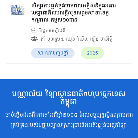
សិក្សាការផ្គត់ផ្គង់ថាមពលអគ្គិសនីក្នុងអគារ
បេឡាជាតិរបបសន្តិសុខ​សង្គមសាខាខេត្ត
កណ្តាល កម្ពស់១០ជាន់
វិស្វកម្មអគ្គិសនី
តាំ ប៊ុនស្រេង
,
ឈុន វ៉ាឃីម​
,
ខឿន ចាន់រិទ្ធី​
សារណាបញ្ចប់ឆ្នាំ
2025
បណ្ណាល័យ វិទ្យាស្ថានជាតិពហុបច្ចេកទេស
កម្ពុជា
ចាប់ផ្តើមដំណើរការតាំងពីឆ្នាំ២០០៥ ដែលបច្ចុប្បន្នស្ថិតក្រោមការ
គ្រប់គ្រងរបស់មជ្ឈមណ្ឌលស្រាវជ្រាវនិងអភិវឌ្ឍន៍បច្ចេកវិទ្យា