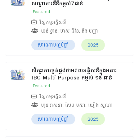
សណ្ឋាគារឌីនីកម្ពស់7ជាន់
Featured
វិស្វកម្មអគ្គិសនី
យន់ ខ្នាន
,
មាស ជីវ័ន
,
ងិន បញ្ញា
សារណាបញ្ចប់ឆ្នាំ
2025
សិក្សាការផ្គត់ផ្គង់ថាមពលអគ្គិសនីក្នុងអគារ
IBC Multi Purpose កម្ពស់ ១៩ ជាន់
Featured
វិស្វកម្មអគ្គិសនី
ហួន​ វាសនា
,
សែម មករា
,
យឿង សូណា
សារណាបញ្ចប់ឆ្នាំ
2025