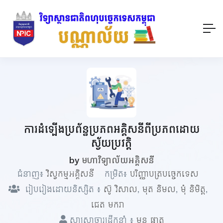
ការដំទ្បើងប្រព័ន្ធប្រភពអគ្គិសនីពីប្រភពដោយ
ស្វ័យប្រវត្តិ
by
មហាវិទ្យាល័យអគ្គិសនី
ជំនាញ៖
វិស្វកម្មអគ្គិសនី
កម្រិត៖
បរិញ្ញាបត្របច្ចេកទេស
រៀបរៀងដោយនិស្សិត ៖
ស៊ូ វិសាល
,
មុត និមល
,
មុំ និមិត្ត
,
ជេត មករា
សាស្ត្រាចារ្យដឹកនាំ ៖
មួន ផាត