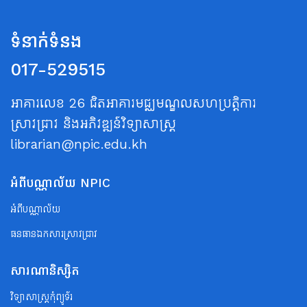
ទំនាក់ទំនង
017-529515
អាគារលេខ 26 ជិតអាគារមជ្ឈមណ្ឌលសហប្រត្តិការ
ស្រាវជ្រាវ និងអភិវឌ្ឍន៍វិទ្យាសាស្ត្រ
librarian@npic.edu.kh
អំពីបណ្ណាល័យ NPIC
អំពីបណ្ណាល័យ
ធនធានឯកសារស្រាវជ្រាវ
សារណានិស្សិត
វិទ្យាសាស្ត្រកុំព្យូទ័រ