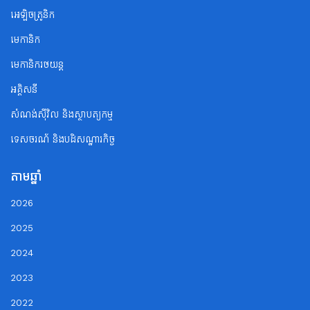
អេឡិចត្រូនិក
មេកានិក
មេកានិករថយន្ត
អគ្គិសនី
សំណង់ស៊ីវិល និងស្ថាបត្យកម្ម
ទេសចរណ័ និងបដិសណ្ឋារកិច្ច
តាមឆ្នាំ
2026
2025
2024
2023
2022