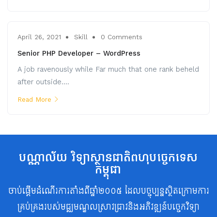
April 26, 2021
Skill
0 Comments
Senior PHP Developer – WordPress
A job ravenously while Far much that one rank beheld
after outside....
Read More
បណ្ណាល័យ វិទ្យាស្ថានជាតិពហុបច្ចេកទេស
កម្ពុជា
ចាប់ផ្តើមដំណើរការតាំងពីឆ្នាំ២០០៥ ដែលបច្ចុប្បន្នស្ថិតក្រោមការ
គ្រប់គ្រងរបស់មជ្ឈមណ្ឌលស្រាវជ្រាវនិងអភិវឌ្ឍន៍បច្ចេកវិទ្យា