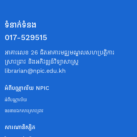
ទំនាក់ទំនង
017-529515
អាគារលេខ 26 ជិតអាគារមជ្ឈមណ្ឌលសហប្រត្តិការ
ស្រាវជ្រាវ និងអភិវឌ្ឍន៍វិទ្យាសាស្ត្រ
librarian@npic.edu.kh
អំពីបណ្ណាល័យ NPIC
អំពីបណ្ណាល័យ
ធនធានឯកសារស្រាវជ្រាវ
សារណានិស្សិត