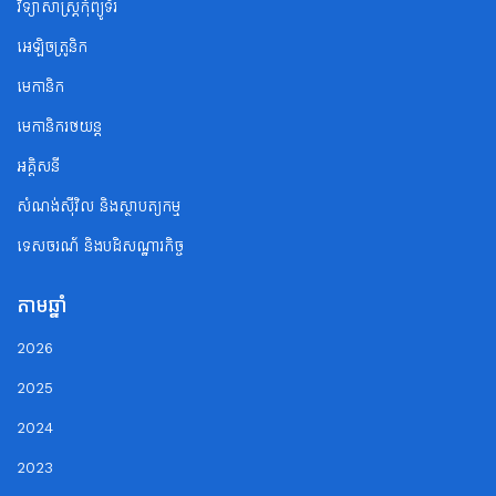
វិទ្យាសាស្ត្រកុំព្យូទ័រ
អេឡិចត្រូនិក
មេកានិក
មេកានិករថយន្ត
អគ្គិសនី
សំណង់ស៊ីវិល និងស្ថាបត្យកម្ម
ទេសចរណ័ និងបដិសណ្ឋារកិច្ច
តាមឆ្នាំ
2026
2025
2024
2023