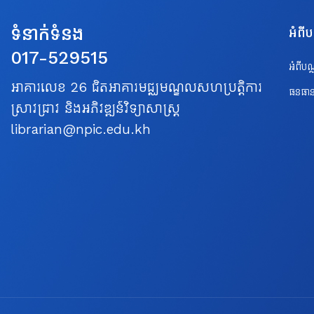
ទំនាក់ទំនង
អំពី
017-529515
អំពីប
អាគារលេខ 26 ជិតអាគារមជ្ឈមណ្ឌលសហប្រត្តិការ
ធនធាន
ស្រាវជ្រាវ និងអភិវឌ្ឍន៍វិទ្យាសាស្ត្រ
librarian@npic.edu.kh