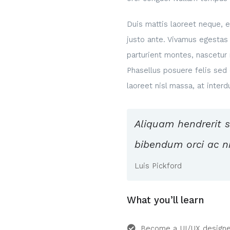
Duis mattis laoreet neque, e
justo ante. Vivamus egestas
parturient montes, nascetur 
Phasellus posuere felis sed e
laoreet nisl massa, at interd
Aliquam hendrerit s
bibendum orci ac ni
Luis Pickford
What you’ll learn
Become a UI/UX designe