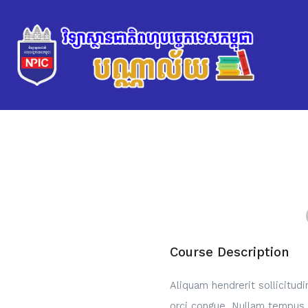
Course Description
Aliquam hendrerit sollicitud
orci congue. Nullam tempus so