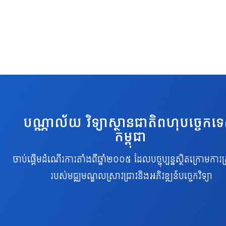
បណ្ណាល័យ វិទ្យាស្ថានជាតិពហុបច្ចេកទ
កម្ពុជា
ចាប់ផ្តើមដំណើរការតាំងពីឆ្នាំ២០០៥ ដែលបច្ចុប្បន្នស្ថិតក្រោមការគ្
របស់មជ្ឈមណ្ឌលស្រាវជ្រាវនិងអភិវឌ្ឍន៍បច្ចេកវិទ្យា