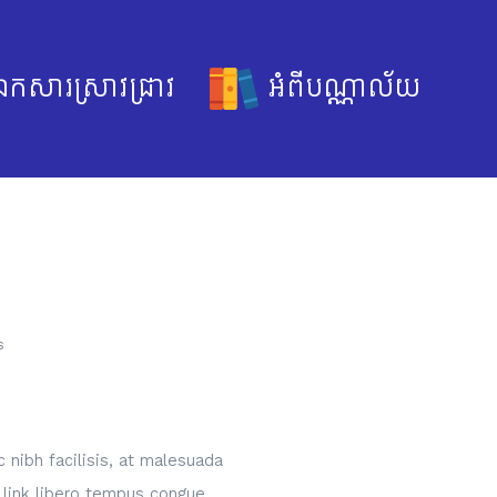
កសារស្រាវជ្រាវ
អំពីបណ្ណាល័យ
s
 nibh facilisis, at malesuada
t link libero tempus congue.