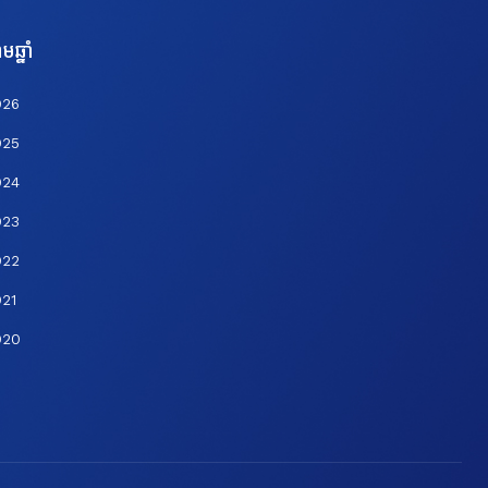
មឆ្នាំ
026
025
024
023
022
21
020