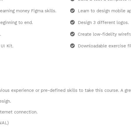
 earning money Figma skills.
Learn to design mobile a
beginning to end.
Design 3 different logos.
.
Create low-fidelity wiref
UI Kit.
Downloadable exercise fi
ious experience or pre-defined skills to take this course. A gr
esign.
ternet connection.
NAL)