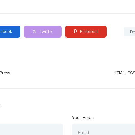
ebook
Twitter
Pinterest
De
Press
HTML, CSS,
t
Your Email