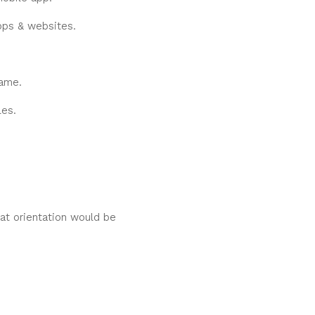
pps & websites.
rame.
les.
eat orientation would be