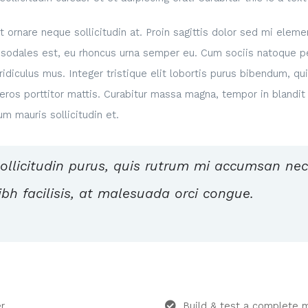
t ornare neque sollicitudin at. Proin sagittis dolor sed mi ele
 sodales est, eu rhoncus urna semper eu. Cum sociis natoque p
ridiculus mus. Integer tristique elit lobortis purus bibendum, q
ros porttitor mattis. Curabitur massa magna, tempor in blandit i
um mauris sollicitudin et.
ollicitudin purus, quis rutrum mi accumsan ne
bh facilisis, at malesuada orci congue.
r.
Build & test a complete 