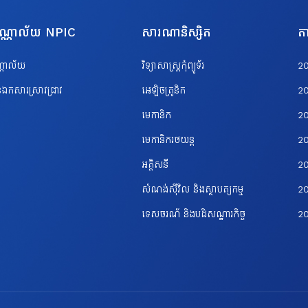
បណ្ណាល័យ NPIC
សារណានិស្សិត
តា
ណ្ណាល័យ
វិទ្យាសាស្ត្រកុំព្យូទ័រ
2
ឯកសារស្រាវជ្រាវ
អេឡិចត្រូនិក
2
មេកានិក
2
មេកានិករថយន្ត
2
អគ្គិសនី
2
សំណង់ស៊ីវិល និងស្ថាបត្យកម្ម
20
ទេសចរណ័ និងបដិសណ្ឋារកិច្ច
2