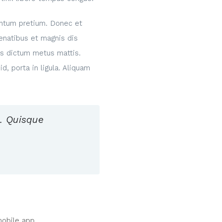
mentum pretium. Donec et
enatibus et magnis dis
uis dictum metus mattis.
d, porta in ligula. Aliquam
c. Quisque
mobile app.