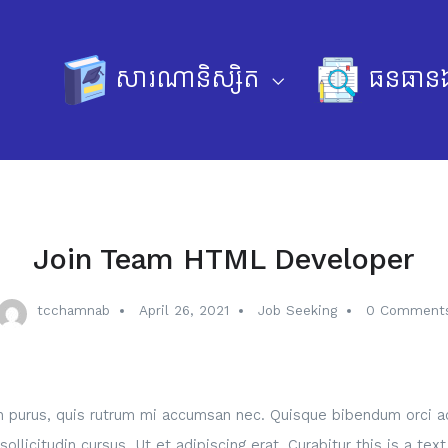
សារណានិស្សិត
ធនធានឯ
Join Team HTML Developer
tcchamnab
April 26, 2021
Job Seeking
0 Comment
in purus, quis rutrum mi accumsan nec. Quisque bibendum orci ac
llicitudin cursus. Ut et adipiscing erat. Curabitur this is a tex