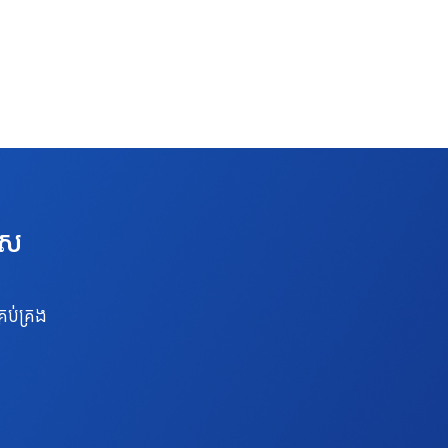
េស
រប់គ្រង