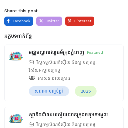
Share this post
Facebook
Twitter
Pinterest
អត្ថបទពាក់ព័ន្ធ
មជ្ឈមណ្ឌលវប្បធម៌ក្រុងភ្នំពេញ
Featured
វិស្វកម្មសំណង់ស៊ីវិល និងស្ថាបត្យកម្ម
,
វិស័យ៖
ស្ថាបត្យកម្ម
សេសន ឆាយស្រេង
សារណាបញ្ចប់ឆ្នាំ
2025
ស្ថានីយវិហអយស្ម័យយានក្រុងចតុមុខមង្គល
វិស្វកម្មសំណង់ស៊ីវិល និងស្ថាបត្យកម្ម
,