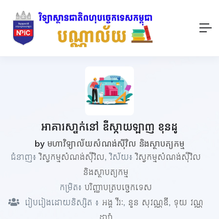
អាគារសា្នក់នៅ ឌឺស្កាយឡាញ​ ខុនដូ
by
មហាវិទ្យាល័យសំណង់ស៊ីវិល និងស្ថាបត្យកម្ម
ជំនាញ៖
វិស្វកម្មសំណង់ស៊ីវិល
, វិស័យ៖
វិស្វកម្មសំណង់ស៊ីវិល
និងស្ថាបត្យកម្ម
កម្រិត៖
បរិញ្ញាបត្របច្ចេកទេស
រៀបរៀងដោយនិស្សិត ៖
អង្គ​​ វីរៈ
,
នួន​ សុវណ្ណឌី
,
ទុយ វណ្ណ
ដារ៉ា