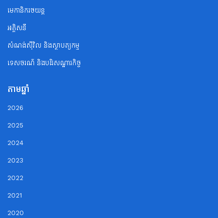
មេកានិករថយន្ត
អគ្គិសនី
សំណង់ស៊ីវិល និងស្ថាបត្យកម្ម
ទេសចរណ័ និងបដិសណ្ឋារកិច្ច
តាមឆ្នាំ
2026
2025
2024
2023
2022
2021
2020