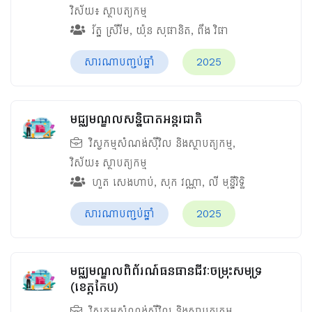
វិស័យ៖
ស្ថាបត្យកម្ម
រ័ត្ន ស្រីរីម
,
យ៉ុន សុផានិត
,
ពឹង វិផា
សារណាបញ្ចប់ឆ្នាំ
2025
មជ្ឈមណ្ឌលសន្និបាតអន្តរជាតិ
វិស្វកម្មសំណង់ស៊ីវិល និងស្ថាបត្យកម្ម
,
វិស័យ៖
ស្ថាបត្យកម្ម
ហួត សេងហាប់
,
សុក វណ្ណា
,
លី មុន្នីរិទ្ធិ
សារណាបញ្ចប់ឆ្នាំ
2025
មជ្ឈមណ្ឌលពិព័រណ៍ធនធានជីវៈចម្រុះសមុទ្រ
(ខេត្តកែប)
វិស្វកម្មសំណង់ស៊ីវិល និងស្ថាបត្យកម្ម
,