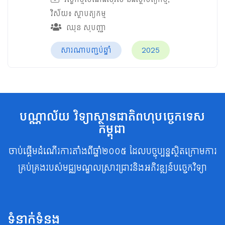
វិស័យ៖
ស្ថាបត្យកម្ម
ឈុន សុបញ្ញា
សារណាបញ្ចប់ឆ្នាំ
2025
បណ្ណាល័យ វិទ្យាស្ថានជាតិពហុបច្ចេកទេស
កម្ពុជា
ចាប់ផ្តើមដំណើរការតាំងពីឆ្នាំ២០០៥ ដែលបច្ចុប្បន្នស្ថិតក្រោមការ
គ្រប់គ្រងរបស់មជ្ឈមណ្ឌលស្រាវជ្រាវនិងអភិវឌ្ឍន៍បច្ចេកវិទ្យា
ទំនាក់ទំនង