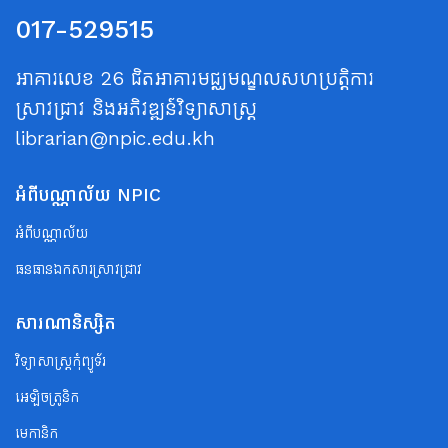
017-529515
អាគារលេខ 26 ជិតអាគារមជ្ឈមណ្ឌលសហប្រត្តិការ
ស្រាវជ្រាវ និងអភិវឌ្ឍន៍វិទ្យាសាស្ត្រ
librarian@npic.edu.kh
អំពីបណ្ណាល័យ NPIC
អំពីបណ្ណាល័យ
ធនធានឯកសារស្រាវជ្រាវ
សារណានិស្សិត
វិទ្យាសាស្ត្រកុំព្យូទ័រ
អេឡិចត្រូនិក
មេកានិក