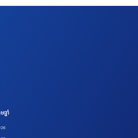
មឆ្នាំ
026