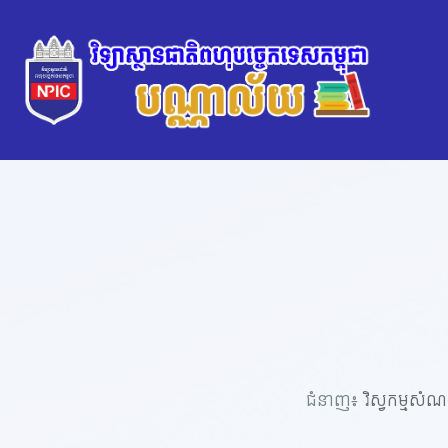
ជំនាញ៖
វិស្វកម្មសំណ