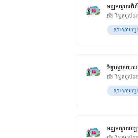
មជ្ឈមណ្ឌលពិព័
វិស្វកម្មសំណ
សារណាបញ្ចប់ឆ
វិទ្យាស្ថានពហុប
វិស្វកម្មសំណ
សារណាបញ្ចប់ឆ
មជ្ឈមណ្ឌលវប្បធ
វិស្វកម្មសំណ