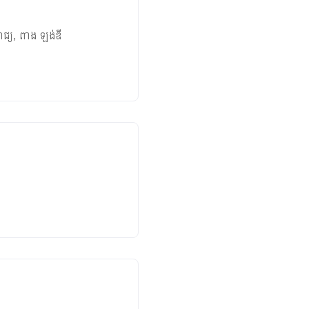
រាជ្យ
,
ពាង ឡង់ឌី