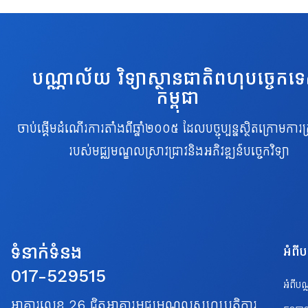
បណ្ណាល័យ វិទ្យាស្ថានជាតិពហុបច្ចេកទ
កម្ពុជា
ចាប់ផ្តើមដំណើរការតាំងពីឆ្នាំ២០០៥ ដែលបច្ចុប្បន្នស្ថិតក្រោមការគ្
របស់មជ្ឈមណ្ឌលស្រាវជ្រាវនិងអភិវឌ្ឍន៍បច្ចេកវិទ្យា
ទំនាក់ទំនង
អំពី
017-529515
អំពីប
អាគារលេខ 26 ជិតអាគារមជ្ឈមណ្ឌលសហប្រត្តិការ