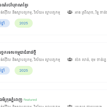
រណ៍របាំបុរាណខ្មែរ
ង់ស៊ីវិល និងស្ថាបត្យកម្ម
, វិស័យ៖
ស្ថាបត្យកម្ម
អាង ស្រីណុច
,
រិទ្ធ ចាន់
្នាំ
2025
ច្ចេកទេសកម្ពុជាជំនាន់ថ្មី
ង់ស៊ីវិល និងស្ថាបត្យកម្ម
, វិស័យ៖
ស្ថាបត្យកម្ម
ស៊ត សាន់
,
ខុម ចាន់រត្ឋ
្នាំ
2025
ម៌ក្រុងភ្នំពេញ
Featured
ង់ស៊ីវិល និងស្ថាបត្យកម្ម
, វិស័យ៖
ស្ថាបត្យកម្ម
សេសន ឆាយស្រេង