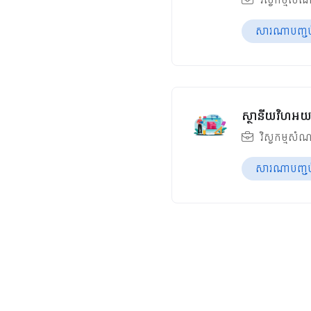
សារណាបញ្ចប់ឆ
ស្ថានីយវិហអយ
វិស្វកម្មសំណ
សារណាបញ្ចប់ឆ