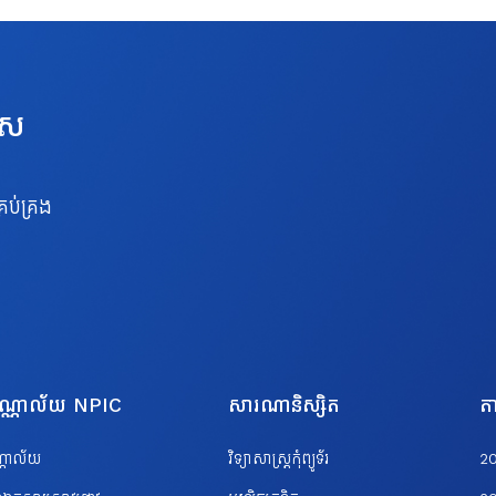
េស
រប់គ្រង
បណ្ណាល័យ NPIC
សារណានិស្សិត
តា
ណ្ណាល័យ
វិទ្យាសាស្ត្រកុំព្យូទ័រ
2