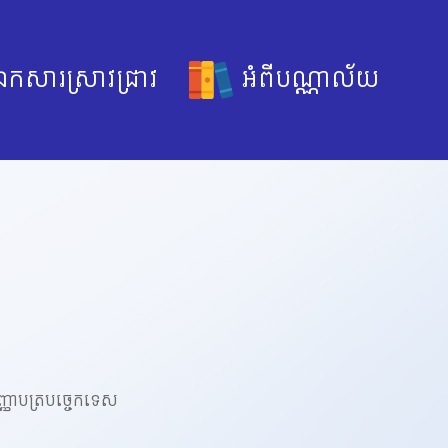
កសារស្រាវជ្រាវ
អំពីបណ្ណាល័យ
ិញ្ញាបត្របច្ចេកទេស