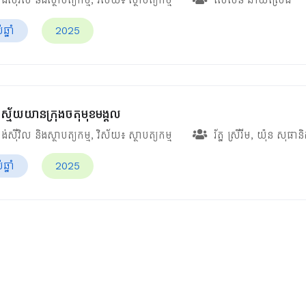
្នាំ
2025
ស្ម័យយានក្រុងចតុមុខមង្គល
ង់ស៊ីវិល និងស្ថាបត្យកម្ម
, វិស័យ៖
ស្ថាបត្យកម្ម
រ័ត្ន ស្រីរីម
,
យ៉ុន សុផាន
្នាំ
2025