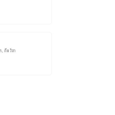
ិត
,
ពឹង វិផា