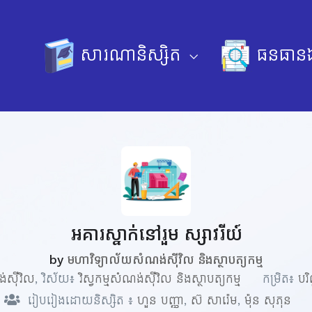
សារណានិស្សិត
ធនធានឯ
អគារស្នាក់នៅរួម ស្សាវរីយ៍
by
មហាវិទ្យាល័យសំណង់ស៊ីវិល និងស្ថាបត្យកម្ម
ង់ស៊ីវិល
, វិស័យ៖
វិស្វកម្មសំណង់ស៊ីវិល និងស្ថាបត្យកម្ម
កម្រិត៖
បរ
រៀបរៀងដោយនិស្សិត ៖
ហួន បញ្ញា
,
ស៊ សារ៉េម
,
ម៉ុន សុភុន