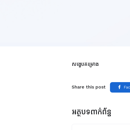
សង្ខេបគម្រោង
Share this post
Fac
អត្ថបទពាក់ព័ន្ធ