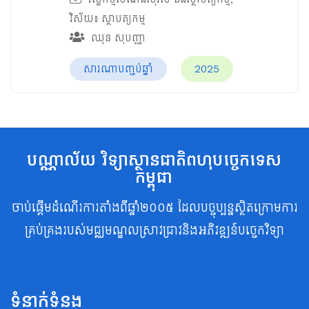
វិស័យ៖
ស្ថាបត្យកម្ម
ឈុន សុបញ្ញា
សារណាបញ្ចប់ឆ្នាំ
2025
បណ្ណាល័យ វិទ្យាស្ថានជាតិពហុបច្ចេកទេស
កម្ពុជា
ចាប់ផ្តើមដំណើរការតាំងពីឆ្នាំ២០០៥ ដែលបច្ចុប្បន្នស្ថិតក្រោមការ
គ្រប់គ្រងរបស់មជ្ឈមណ្ឌលស្រាវជ្រាវនិងអភិវឌ្ឍន៍បច្ចេកវិទ្យា
ទំនាក់ទំនង