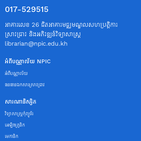
017-529515
អាគារលេខ 26 ជិតអាគារមជ្ឈមណ្ឌលសហប្រត្តិការ
ស្រាវជ្រាវ និងអភិវឌ្ឍន៍វិទ្យាសាស្ត្រ
librarian@npic.edu.kh
អំពីបណ្ណាល័យ NPIC
អំពីបណ្ណាល័យ
ធនធានឯកសារស្រាវជ្រាវ
សារណានិស្សិត
វិទ្យាសាស្ត្រកុំព្យូទ័រ
អេឡិចត្រូនិក
មេកានិក