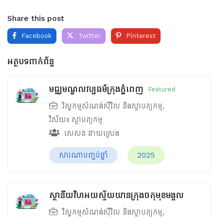
Share this post
Facebook
Twitter
Pinterest
អត្ថបទពាក់ព័ន្ធ
មជ្ឈមណ្ឌលវប្បធម៌ក្រុងភ្នំពេញ
Featured
វិស្វកម្មសំណង់ស៊ីវិល និងស្ថាបត្យកម្ម
,
វិស័យ៖
ស្ថាបត្យកម្ម
សេសន ឆាយស្រេង
សារណាបញ្ចប់ឆ្នាំ
2025
ស្ថានីយវិហអយស្ម័យយានក្រុងចតុមុខមង្គល
វិស្វកម្មសំណង់ស៊ីវិល និងស្ថាបត្យកម្ម
,