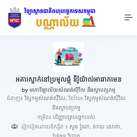
អគារស្នាក់នៅប្រមូលផ្ដុំ ឌឺរ៉ូយ៉ាល់អាផាតមេន
by
មហាវិទ្យាល័យសំណង់ស៊ីវិល និងស្ថាបត្យកម្ម
ជំនាញ៖
វិស្វកម្មសំណង់ស៊ីវិល
, វិស័យ៖
វិស្វកម្មសំណង់ស៊ីវិល
និងស្ថាបត្យកម្ម
កម្រិត៖
បរិញ្ញាបត្របច្ចេកទេស
រៀបរៀងដោយនិស្សិត ៖
សួង រ៉ូណា
,
សាយ សោភា
,
វ៉ាន់ថន វិជ្ជោត