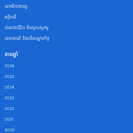
មេកានិករថយន្ត
អគ្គិសនី
សំណង់ស៊ីវិល និងស្ថាបត្យកម្ម
ទេសចរណ័ និងបដិសណ្ឋារកិច្ច
តាមឆ្នាំ
2026
2025
2024
2023
2022
2021
2020