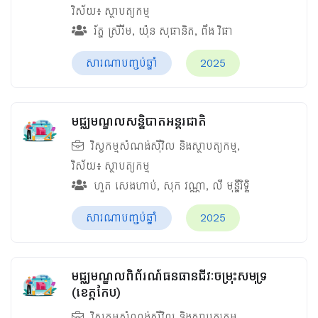
វិស័យ៖
ស្ថាបត្យកម្ម
រ័ត្ន ស្រីរីម
,
យ៉ុន សុផានិត
,
ពឹង វិផា
សារណាបញ្ចប់ឆ្នាំ
2025
មជ្ឈមណ្ឌលសន្និបាតអន្តរជាតិ
វិស្វកម្មសំណង់ស៊ីវិល និងស្ថាបត្យកម្ម
,
វិស័យ៖
ស្ថាបត្យកម្ម
ហួត សេងហាប់
,
សុក វណ្ណា
,
លី មុន្នីរិទ្ធិ
សារណាបញ្ចប់ឆ្នាំ
2025
មជ្ឈមណ្ឌលពិព័រណ៍ធនធានជីវៈចម្រុះសមុទ្រ
(ខេត្តកែប)
វិស្វកម្មសំណង់ស៊ីវិល និងស្ថាបត្យកម្ម
,