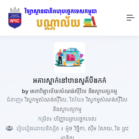
អគារស្នាក់នៅឋានសួគ៌បឹងកក់
by
មហាវិទ្យាល័យសំណង់ស៊ីវិល និងស្ថាបត្យកម្ម
ជំនាញ៖
វិស្វកម្មសំណង់ស៊ីវិល
, វិស័យ៖
វិស្វកម្មសំណង់ស៊ីវិល
និងស្ថាបត្យកម្ម
កម្រិត៖
បរិញ្ញាបត្របច្ចេកទេស
រៀបរៀងដោយនិស្សិត ៖
អ៊ូច វិច្ជិកា
,
ស៊ីម រំសាយ
,
រិន ព្រះ
អាទិត្យ