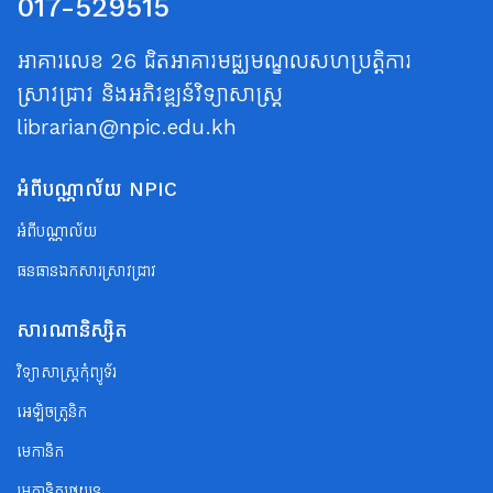
017-529515
អាគារលេខ 26 ជិតអាគារមជ្ឈមណ្ឌលសហប្រត្តិការ
ស្រាវជ្រាវ និងអភិវឌ្ឍន៍វិទ្យាសាស្ត្រ
librarian@npic.edu.kh
អំពីបណ្ណាល័យ NPIC
អំពីបណ្ណាល័យ
ធនធានឯកសារស្រាវជ្រាវ
សារណានិស្សិត
វិទ្យាសាស្ត្រកុំព្យូទ័រ
អេឡិចត្រូនិក
មេកានិក
មេកានិករថយន្ត