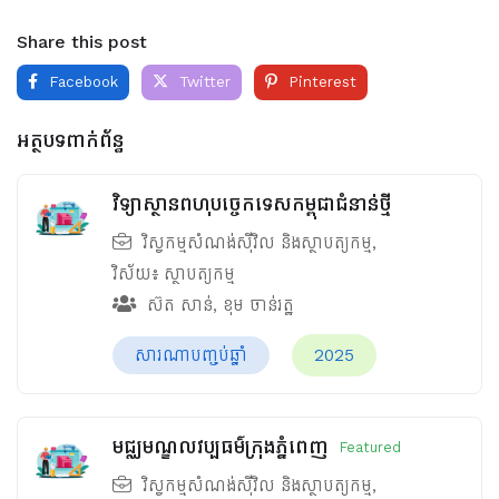
Share this post
Facebook
Twitter
Pinterest
អត្ថបទពាក់ព័ន្ធ
វិទ្យាស្ថានពហុបច្ចេកទេសកម្ពុជាជំនាន់ថ្មី
វិស្វកម្មសំណង់ស៊ីវិល និងស្ថាបត្យកម្ម
,
វិស័យ៖
ស្ថាបត្យកម្ម
ស៊ត សាន់
,
ខុម ចាន់រត្ឋ
សារណាបញ្ចប់ឆ្នាំ
2025
មជ្ឈមណ្ឌលវប្បធម៌ក្រុងភ្នំពេញ
Featured
វិស្វកម្មសំណង់ស៊ីវិល និងស្ថាបត្យកម្ម
,