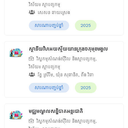
វិស័យ៖
ស្ថាបត្យកម្ម
សេសន ឆាយស្រេង
សារណាបញ្ចប់ឆ្នាំ
2025
ស្ថានីយវិហអយស្ម័យយានក្រុងចតុមុខមង្គល
វិស្វកម្មសំណង់ស៊ីវិល និងស្ថាបត្យកម្ម
,
វិស័យ៖
ស្ថាបត្យកម្ម
រ័ត្ន ស្រីរីម
,
យ៉ុន សុផានិត
,
ពឹង វិផា
សារណាបញ្ចប់ឆ្នាំ
2025
មជ្ឈមណ្ឌលសន្និបាតអន្តរជាតិ
វិស្វកម្មសំណង់ស៊ីវិល និងស្ថាបត្យកម្ម
,