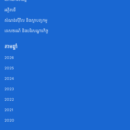
អគ្គិសនី
សំណង់ស៊ីវិល និងស្ថាបត្យកម្ម
ទេសចរណ័ និងបដិសណ្ឋារកិច្ច
តាមឆ្នាំ
2026
2025
2024
2023
2022
2021
2020