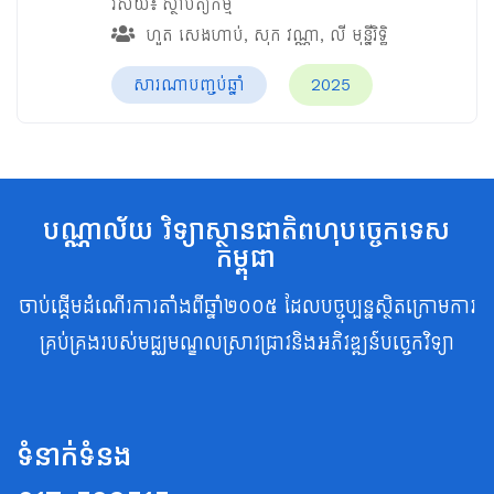
វិស័យ៖
ស្ថាបត្យកម្ម
ហួត សេងហាប់
,
សុក វណ្ណា
,
លី មុន្នីរិទ្ធិ
សារណាបញ្ចប់ឆ្នាំ
2025
បណ្ណាល័យ វិទ្យាស្ថានជាតិពហុបច្ចេកទេស
កម្ពុជា
ចាប់ផ្តើមដំណើរការតាំងពីឆ្នាំ២០០៥ ដែលបច្ចុប្បន្នស្ថិតក្រោមការ
គ្រប់គ្រងរបស់មជ្ឈមណ្ឌលស្រាវជ្រាវនិងអភិវឌ្ឍន៍បច្ចេកវិទ្យា
ទំនាក់ទំនង