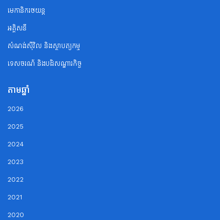
មេកានិករថយន្ត
អគ្គិសនី
សំណង់ស៊ីវិល និងស្ថាបត្យកម្ម
ទេសចរណ័ និងបដិសណ្ឋារកិច្ច
តាមឆ្នាំ
2026
2025
2024
2023
2022
2021
2020