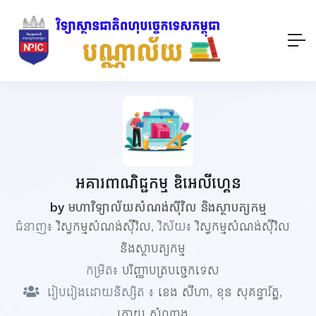
អគារពាណិជ្ជកម្ម ឌិអេលីហ្គេន
by
មហាវិទ្យាល័យសំណង់ស៊ីវិល និងស្ថាបត្យកម្ម
ជំនាញ៖
វិស្វកម្មសំណង់ស៊ីវិល
, វិស័យ៖
វិស្វកម្មសំណង់ស៊ីវិល
និងស្ថាបត្យកម្ម
កម្រិត៖
បរិញ្ញាបត្របច្ចេកទេស
រៀបរៀងដោយនិស្សិត ៖
ខេង សីហា
,
ខុន សុគន្ធារ័ត្ន
,
កោយ សំណាង