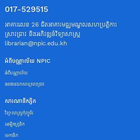
017-529515
អាគារលេខ 26 ជិតអាគារមជ្ឈមណ្ឌលសហប្រត្តិការ
ស្រាវជ្រាវ និងអភិវឌ្ឍន៍វិទ្យាសាស្ត្រ
librarian@npic.edu.kh
អំពីបណ្ណាល័យ NPIC
អំពីបណ្ណាល័យ
ធនធានឯកសារស្រាវជ្រាវ
សារណានិស្សិត
វិទ្យាសាស្ត្រកុំព្យូទ័រ
អេឡិចត្រូនិក
មេកានិក