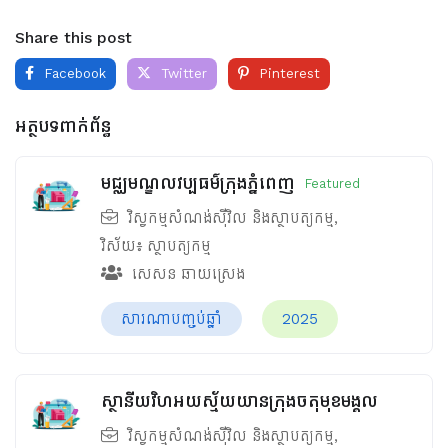
Share this post
Facebook
Twitter
Pinterest
អត្ថបទពាក់ព័ន្ធ
មជ្ឈមណ្ឌលវប្បធម៌ក្រុងភ្នំពេញ
Featured
វិស្វកម្មសំណង់ស៊ីវិល និងស្ថាបត្យកម្ម
,
វិស័យ៖
ស្ថាបត្យកម្ម
សេសន ឆាយស្រេង
សារណាបញ្ចប់ឆ្នាំ
2025
ស្ថានីយវិហអយស្ម័យយានក្រុងចតុមុខមង្គល
វិស្វកម្មសំណង់ស៊ីវិល និងស្ថាបត្យកម្ម
,