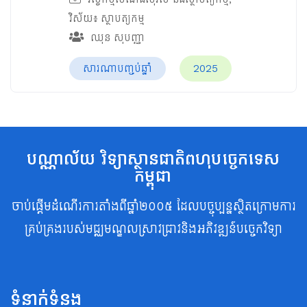
វិស័យ៖
ស្ថាបត្យកម្ម
ឈុន សុបញ្ញា
សារណាបញ្ចប់ឆ្នាំ
2025
បណ្ណាល័យ វិទ្យាស្ថានជាតិពហុបច្ចេកទេស
កម្ពុជា
ចាប់ផ្តើមដំណើរការតាំងពីឆ្នាំ២០០៥ ដែលបច្ចុប្បន្នស្ថិតក្រោមការ
គ្រប់គ្រងរបស់មជ្ឈមណ្ឌលស្រាវជ្រាវនិងអភិវឌ្ឍន៍បច្ចេកវិទ្យា
ទំនាក់ទំនង