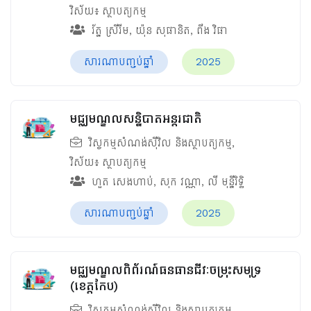
វិស័យ៖
ស្ថាបត្យកម្ម
រ័ត្ន ស្រីរីម
,
យ៉ុន សុផានិត
,
ពឹង វិផា
សារណាបញ្ចប់ឆ្នាំ
2025
មជ្ឈមណ្ឌលសន្និបាតអន្តរជាតិ
វិស្វកម្មសំណង់ស៊ីវិល និងស្ថាបត្យកម្ម
,
វិស័យ៖
ស្ថាបត្យកម្ម
ហួត សេងហាប់
,
សុក វណ្ណា
,
លី មុន្នីរិទ្ធិ
សារណាបញ្ចប់ឆ្នាំ
2025
មជ្ឈមណ្ឌលពិព័រណ៍ធនធានជីវៈចម្រុះសមុទ្រ
(ខេត្តកែប)
វិស្វកម្មសំណង់ស៊ីវិល និងស្ថាបត្យកម្ម
,