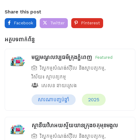
Share this post
Facebook
Twitter
Pinterest
អត្ថបទពាក់ព័ន្ធ
មជ្ឈមណ្ឌលវប្បធម៌ក្រុងភ្នំពេញ
Featured
វិស្វកម្មសំណង់ស៊ីវិល និងស្ថាបត្យកម្ម
,
វិស័យ៖
ស្ថាបត្យកម្ម
សេសន ឆាយស្រេង
សារណាបញ្ចប់ឆ្នាំ
2025
ស្ថានីយវិហអយស្ម័យយានក្រុងចតុមុខមង្គល
វិស្វកម្មសំណង់ស៊ីវិល និងស្ថាបត្យកម្ម
,