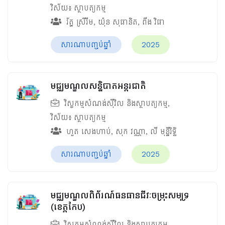
វិស័យ៖
ស្ថាបត្យកម្ម
រ័ត្ន ស្រីរីម
,
យ៉ុន សុផានិត
,
ពឹង វិផា
សារណាបញ្ចប់ឆ្នាំ
2025
មជ្ឈមណ្ឌលសន្និបាតអន្តរជាតិ
វិស្វកម្មសំណង់ស៊ីវិល និងស្ថាបត្យកម្ម
,
វិស័យ៖
ស្ថាបត្យកម្ម
ហួត សេងហាប់
,
សុក វណ្ណា
,
លី មុន្នីរិទ្ធិ
សារណាបញ្ចប់ឆ្នាំ
2025
មជ្ឈមណ្ឌលពិព័រណ៍ធនធានជីវៈចម្រុះសមុទ្រ
(ខេត្តកែប)
វិស្វកម្មសំណង់ស៊ីវិល និងស្ថាបត្យកម្ម
,