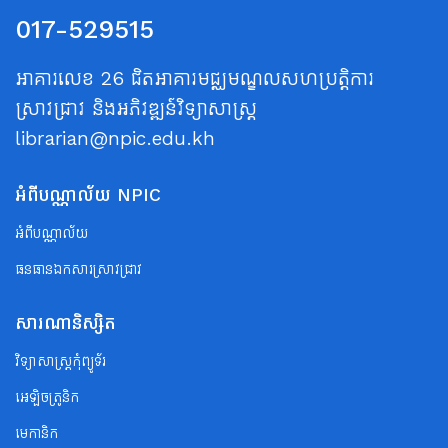
017-529515
អាគារលេខ 26 ជិតអាគារមជ្ឈមណ្ឌលសហប្រត្តិការ
ស្រាវជ្រាវ និងអភិវឌ្ឍន៍វិទ្យាសាស្ត្រ
librarian@npic.edu.kh
អំពីបណ្ណាល័យ NPIC
អំពីបណ្ណាល័យ
ធនធានឯកសារស្រាវជ្រាវ
សារណានិស្សិត
វិទ្យាសាស្ត្រកុំព្យូទ័រ
អេឡិចត្រូនិក
មេកានិក