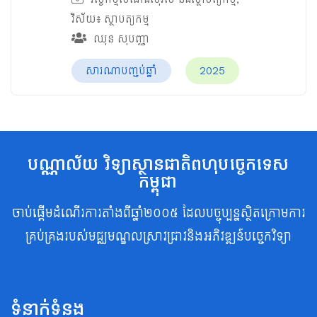
វិស័យ៖
ស្ថាបត្យកម្ម
ឈុន សុបញ្ញា
សារណាបញ្ចប់ឆ្នាំ
2025
បណ្ណាល័យ វិទ្យាស្ថានជាតិពហុបច្ចេកទេស
កម្ពុជា
ចាប់ផ្តើមដំណើរការតាំងពីឆ្នាំ២០០៥ ដែលបច្ចុប្បន្នស្ថិតក្រោមការ
គ្រប់គ្រងរបស់មជ្ឈមណ្ឌលស្រាវជ្រាវនិងអភិវឌ្ឍន៍បច្ចេកវិទ្យា
ទំនាក់ទំនង