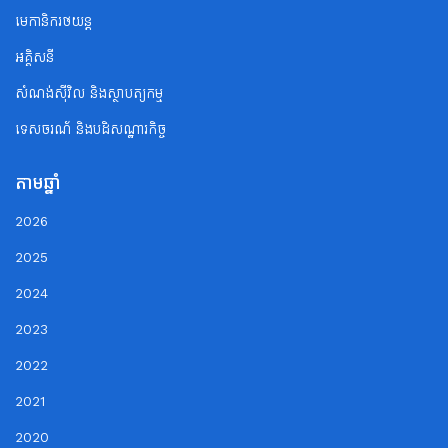
មេកានិករថយន្ត
អគ្គិសនី
សំណង់ស៊ីវិល និងស្ថាបត្យកម្ម
ទេសចរណ័ និងបដិសណ្ឋារកិច្ច
តាមឆ្នាំ
2026
2025
2024
2023
2022
2021
2020