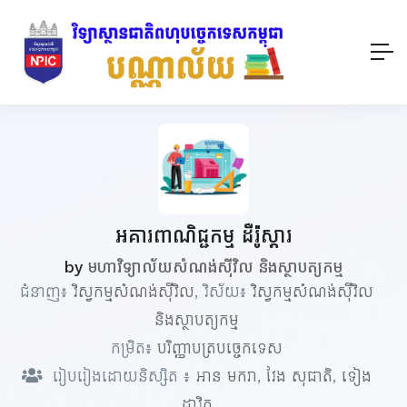
អគារពាណិជ្ជកម្ម ដឺរ៉ូស្ដារ
by
មហាវិទ្យាល័យសំណង់ស៊ីវិល និងស្ថាបត្យកម្ម
ជំនាញ៖
វិស្វកម្មសំណង់ស៊ីវិល
, វិស័យ៖
វិស្វកម្មសំណង់ស៊ីវិល
និងស្ថាបត្យកម្ម
កម្រិត៖
បរិញ្ញាបត្របច្ចេកទេស
រៀបរៀងដោយនិស្សិត ៖
អាន មករា
,
វែង សុជាតិ
,
ទៀង
ដាវិត