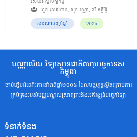
វិស័យ៖
ស្ថាបត្យកម្ម
ហួត សេងហាប់
,
សុក វណ្ណា
,
លី មុន្នីរិទ្ធិ
សារណាបញ្ចប់ឆ្នាំ
2025
បណ្ណាល័យ វិទ្យាស្ថានជាតិពហុបច្ចេកទេស
កម្ពុជា
ចាប់ផ្តើមដំណើរការតាំងពីឆ្នាំ២០០៥ ដែលបច្ចុប្បន្នស្ថិតក្រោមការ
គ្រប់គ្រងរបស់មជ្ឈមណ្ឌលស្រាវជ្រាវនិងអភិវឌ្ឍន៍បច្ចេកវិទ្យា
ទំនាក់ទំនង