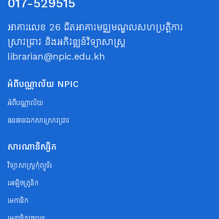
017-529515
អាគារលេខ 26 ជិតអាគារមជ្ឈមណ្ឌលសហប្រត្តិការ
ស្រាវជ្រាវ និងអភិវឌ្ឍន៍វិទ្យាសាស្ត្រ
librarian@npic.edu.kh
អំពីបណ្ណាល័យ NPIC
អំពីបណ្ណាល័យ
ធនធានឯកសារស្រាវជ្រាវ
សារណានិស្សិត
វិទ្យាសាស្ត្រកុំព្យូទ័រ
អេឡិចត្រូនិក
មេកានិក
មេកានិករថយន្ត