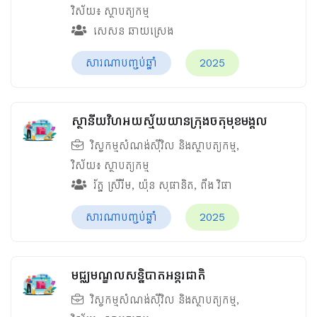
វិស័យ៖
ស្ថាបត្យកម្ម
សេសន ឆាយស្រេង
សារណាបញ្ចប់ឆ្នាំ
2025
ស្ថានីយវិហអយស្ម័យយានក្រុងចតុមុខមង្គល
វិស្វកម្មសំណង់ស៊ីវិល និងស្ថាបត្យកម្ម
,
វិស័យ៖
ស្ថាបត្យកម្ម
រ័ត្ន ស្រីរីម
,
យ៉ុន សុផានិត
,
ពឹង វិផា
សារណាបញ្ចប់ឆ្នាំ
2025
មជ្ឈមណ្ឌលសន្និបាតអន្តរជាតិ
វិស្វកម្មសំណង់ស៊ីវិល និងស្ថាបត្យកម្ម
,