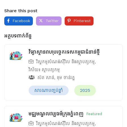
Share this post
Facebook
Twitter
Pinterest
អត្ថបទពាក់ព័ន្ធ
វិទ្យាស្ថានពហុបច្ចេកទេសកម្ពុជាជំនាន់ថ្មី
វិស្វកម្មសំណង់ស៊ីវិល និងស្ថាបត្យកម្ម
,
វិស័យ៖
ស្ថាបត្យកម្ម
ស៊ត សាន់
,
ខុម ចាន់រត្ឋ
សារណាបញ្ចប់ឆ្នាំ
2025
មជ្ឈមណ្ឌលវប្បធម៌ក្រុងភ្នំពេញ
Featured
វិស្វកម្មសំណង់ស៊ីវិល និងស្ថាបត្យកម្ម
,