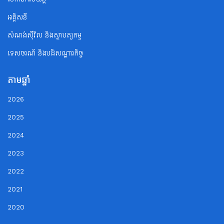
អគ្គិសនី
សំណង់ស៊ីវិល និងស្ថាបត្យកម្ម
ទេសចរណ័ និងបដិសណ្ឋារកិច្ច
តាមឆ្នាំ
2026
2025
2024
2023
2022
2021
2020