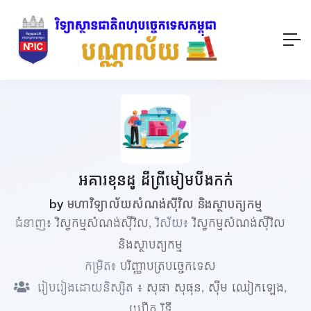
អគារខុនដូ ដឹព្រីមៀមបឹងកក់
by
មហាវិទ្យាល័យសំណង់ស៊ីវិល និងស្ថាបត្យកម្ម
ជំនាញ៖
វិស្វកម្មសំណង់ស៊ីវិល
, វិស័យ៖
វិស្វកម្មសំណង់ស៊ីវិល
និងស្ថាបត្យកម្ម
កម្រិត៖
បរិញ្ញាបត្របច្ចេកទេស
រៀបរៀងដោយនិស្សិត ៖
សុផា សុផុន
,
ស៊ីម ឈៀកឡេង
,
ឃឿត រិទ្ធី