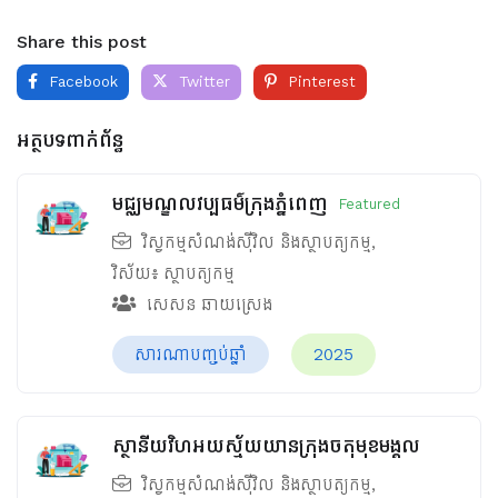
Share this post
Facebook
Twitter
Pinterest
អត្ថបទពាក់ព័ន្ធ
មជ្ឈមណ្ឌលវប្បធម៌ក្រុងភ្នំពេញ
Featured
វិស្វកម្មសំណង់ស៊ីវិល និងស្ថាបត្យកម្ម
,
វិស័យ៖
ស្ថាបត្យកម្ម
សេសន ឆាយស្រេង
សារណាបញ្ចប់ឆ្នាំ
2025
ស្ថានីយវិហអយស្ម័យយានក្រុងចតុមុខមង្គល
វិស្វកម្មសំណង់ស៊ីវិល និងស្ថាបត្យកម្ម
,