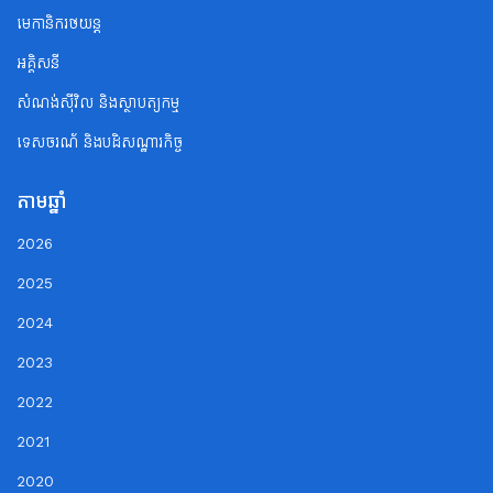
មេកានិករថយន្ត
អគ្គិសនី
សំណង់ស៊ីវិល និងស្ថាបត្យកម្ម
ទេសចរណ័ និងបដិសណ្ឋារកិច្ច
តាមឆ្នាំ
2026
2025
2024
2023
2022
2021
2020