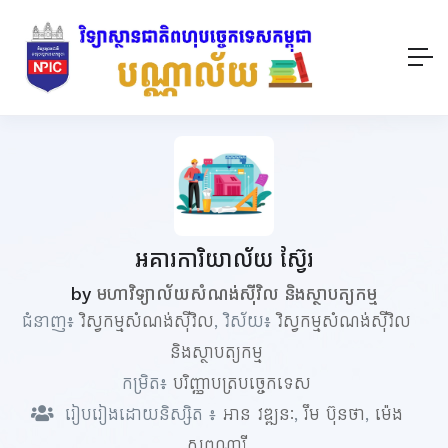
អគារការិយាល័យ ស៊្វែរ
by
មហាវិទ្យាល័យសំណង់ស៊ីវិល និងស្ថាបត្យកម្ម
ជំនាញ៖
វិស្វកម្មសំណង់ស៊ីវិល
, វិស័យ៖
វិស្វកម្មសំណង់ស៊ីវិល
និងស្ថាបត្យកម្ម
កម្រិត៖
បរិញ្ញាបត្របច្ចេកទេស
រៀបរៀងដោយនិស្សិត ៖
អាន​ វឌ្ឍនៈ
,
រឹម​ ប៊ុនថា
,
ម៉េង
សុពណ្ណារី