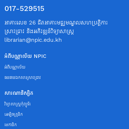
017-529515
អាគារលេខ 26 ជិតអាគារមជ្ឈមណ្ឌលសហប្រត្តិការ
ស្រាវជ្រាវ និងអភិវឌ្ឍន៍វិទ្យាសាស្ត្រ
librarian@npic.edu.kh
អំពីបណ្ណាល័យ NPIC
អំពីបណ្ណាល័យ
ធនធានឯកសារស្រាវជ្រាវ
សារណានិស្សិត
វិទ្យាសាស្ត្រកុំព្យូទ័រ
អេឡិចត្រូនិក
មេកានិក