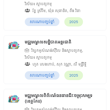
វិស័យ៖
ស្ថាបត្យកម្ម
រ័ត្ន ស្រីរីម
,
យ៉ុន សុផានិត
,
ពឹង វិផា
សារណាបញ្ចប់ឆ្នាំ
2025
មជ្ឈមណ្ឌលសន្និបាតអន្តរជាតិ
វិស្វកម្មសំណង់ស៊ីវិល និងស្ថាបត្យកម្ម
,
វិស័យ៖
ស្ថាបត្យកម្ម
ហួត សេងហាប់
,
សុក វណ្ណា
,
លី មុន្នីរិទ្ធិ
សារណាបញ្ចប់ឆ្នាំ
2025
មជ្ឈមណ្ឌលពិព័រណ៍ធនធានជីវៈចម្រុះសមុទ្រ
(ខេត្តកែប)
វិស្វកម្មសំណង់ស៊ីវិល និងស្ថាបត្យកម្ម
,