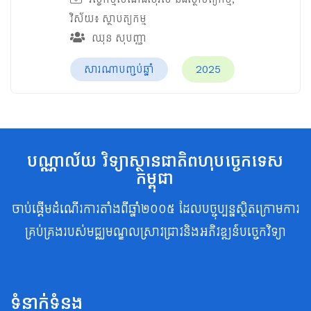
វិស័យ៖
ស្ថាបត្យកម្ម
ឈុន សុបញ្ញា
សារណាបញ្ចប់ឆ្នាំ
2025
បណ្ណាល័យ វិទ្យាស្ថានជាតិពហុបច្ចេកទេស
កម្ពុជា
ចាប់ផ្តើមដំណើរការតាំងពីឆ្នាំ២០០៥ ដែលបច្ចុប្បន្នស្ថិតក្រោមការ
គ្រប់គ្រងរបស់មជ្ឈមណ្ឌលស្រាវជ្រាវនិងអភិវឌ្ឍន៍បច្ចេកវិទ្យា
ទំនាក់ទំនង