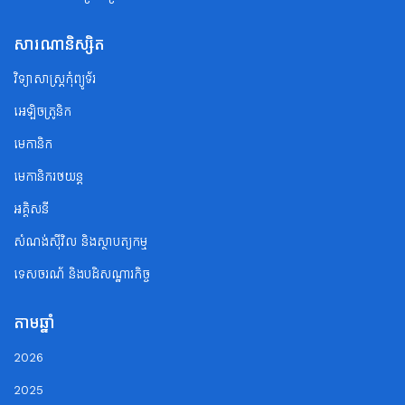
សារណានិស្សិត
វិទ្យាសាស្ត្រកុំព្យូទ័រ
អេឡិចត្រូនិក
មេកានិក
មេកានិករថយន្ត
អគ្គិសនី
សំណង់ស៊ីវិល និងស្ថាបត្យកម្ម
ទេសចរណ័ និងបដិសណ្ឋារកិច្ច
តាមឆ្នាំ
2026
2025