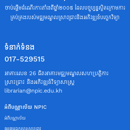
ចាប់ផ្តើមដំណើរការតាំងពីឆ្នាំ២០០៥ ដែលបច្ចុប្បន្នស្ថិតក្រោមការ
គ្រប់គ្រងរបស់មជ្ឈមណ្ឌលស្រាវជ្រាវនិងអភិវឌ្ឍន៍បច្ចេកវិទ្យា
ទំនាក់ទំនង
017-529515
អាគារលេខ 26 ជិតអាគារមជ្ឈមណ្ឌលសហប្រត្តិការ
ស្រាវជ្រាវ និងអភិវឌ្ឍន៍វិទ្យាសាស្ត្រ
librarian@npic.edu.kh
អំពីបណ្ណាល័យ NPIC
អំពីបណ្ណាល័យ
ធនធានឯកសារស្រាវជ្រាវ