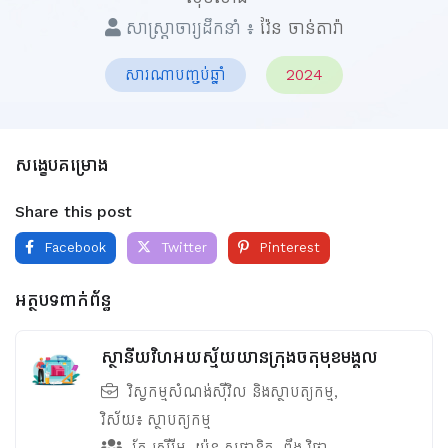
សាស្ត្រាចារ្យដឹកនាំ ៖
វ៉ែន ចាន់តារ៉ា
សារណាបញ្ចប់ឆ្នាំ
2024
សង្ខេបគម្រោង
Share this post
Facebook
Twitter
Pinterest
អត្ថបទពាក់ព័ន្ធ
ស្ថានីយវិហអយស្ម័យយានក្រុងចតុមុខមង្គល
វិស្វកម្មសំណង់ស៊ីវិល និងស្ថាបត្យកម្ម
,
វិស័យ៖
ស្ថាបត្យកម្ម
រ័ត្ន ស្រីរីម
,
យ៉ុន សុផានិត
,
ពឹង វិផា