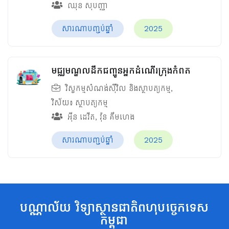
ឈុន សុបញ្ញា
សារណាបញ្ចប់ឆ្នាំ
2025
មជ្ឈមណ្ឌលដឹកជញ្ជូនអ្នកដំណើរក្រុងកំពត
វិស្វកម្មសំណង់ស៊ីវិល និងស្ថាបត្យកម្ម
,
វិស័យ៖
ស្ថាបត្យកម្ម
អ៊ីន ដេវីត
,
វ៉ុន គឹមហេង
សារណាបញ្ចប់ឆ្នាំ
2025
បណ្ណាល័យ វិទ្យាស្ថានជាតិពហុបច្ចេកទេស
កម្ពុជា