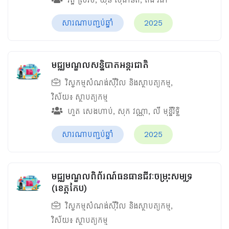
សារណាបញ្ចប់ឆ្នាំ
2025
មជ្ឈមណ្ឌលសន្និបាតអន្តរជាតិ
វិស្វកម្មសំណង់ស៊ីវិល និងស្ថាបត្យកម្ម
,
វិស័យ៖
ស្ថាបត្យកម្ម
ហួត សេងហាប់
,
សុក វណ្ណា
,
លី មុន្នីរិទ្ធិ
សារណាបញ្ចប់ឆ្នាំ
2025
មជ្ឈមណ្ឌលពិព័រណ៍ធនធានជីវៈចម្រុះសមុទ្រ
(ខេត្តកែប)
វិស្វកម្មសំណង់ស៊ីវិល និងស្ថាបត្យកម្ម
,
វិស័យ៖
ស្ថាបត្យកម្ម