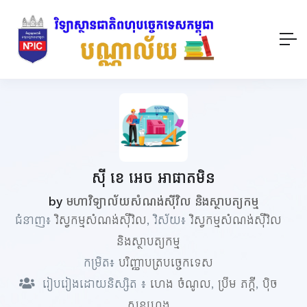
ស៊ី ខេ អេច អាផាតមិន
by
មហាវិទ្យាល័យសំណង់ស៊ីវិល និងស្ថាបត្យកម្ម
ជំនាញ៖
វិស្វកម្មសំណង់ស៊ីវិល
, វិស័យ៖
វិស្វកម្មសំណង់ស៊ីវិល
និងស្ថាបត្យកម្ម
កម្រិត៖
បរិញ្ញាបត្របច្ចេកទេស
រៀបរៀងដោយនិស្សិត ៖
ហេង​ ចំណូល
,
ប្រឹម ភក្តី
,
ប៉ិច
សុខហេង