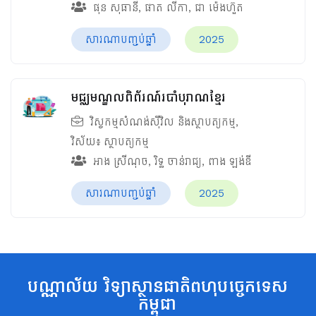
ផុន សុធានី
,
ផាត លីកា
,
ជា ម៉េងហ៊ួត
សារណាបញ្ចប់ឆ្នាំ
2025
មជ្ឈមណ្ឌលពិព័រណ៍របាំបុរាណខ្មែរ
វិស្វកម្មសំណង់ស៊ីវិល និងស្ថាបត្យកម្ម
,
វិស័យ៖
ស្ថាបត្យកម្ម
អាង ស្រីណុច
,
រិទ្ធ ចាន់រាជ្យ
,
ពាង ឡង់ឌី
សារណាបញ្ចប់ឆ្នាំ
2025
បណ្ណាល័យ វិទ្យាស្ថានជាតិពហុបច្ចេកទេស
កម្ពុជា