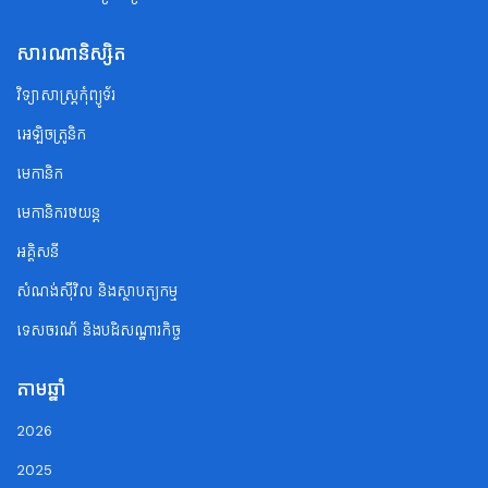
សារណានិស្សិត
វិទ្យាសាស្ត្រកុំព្យូទ័រ
អេឡិចត្រូនិក
មេកានិក
មេកានិករថយន្ត
អគ្គិសនី
សំណង់ស៊ីវិល និងស្ថាបត្យកម្ម
ទេសចរណ័ និងបដិសណ្ឋារកិច្ច
តាមឆ្នាំ
2026
2025