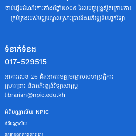
ចាប់ផ្តើមដំណើរការតាំងពីឆ្នាំ២០០៥ ដែលបច្ចុប្បន្នស្ថិតក្រោមការ
គ្រប់គ្រងរបស់មជ្ឈមណ្ឌលស្រាវជ្រាវនិងអភិវឌ្ឍន៍បច្ចេកវិទ្យា
ទំនាក់ទំនង
017-529515
អាគារលេខ 26 ជិតអាគារមជ្ឈមណ្ឌលសហប្រត្តិការ
ស្រាវជ្រាវ និងអភិវឌ្ឍន៍វិទ្យាសាស្ត្រ
librarian@npic.edu.kh
អំពីបណ្ណាល័យ NPIC
អំពីបណ្ណាល័យ
ធនធានឯកសារស្រាវជ្រាវ