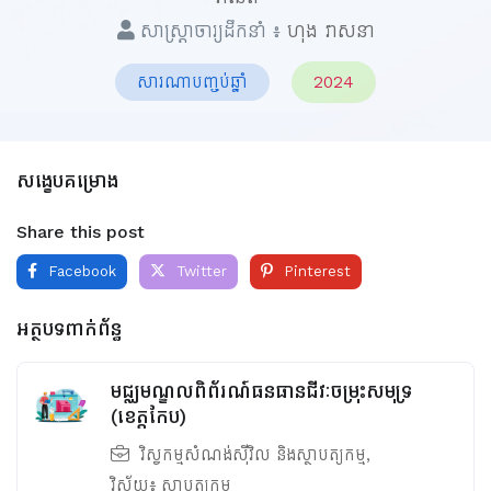
សាស្ត្រាចារ្យដឹកនាំ ៖
ហុង វាសនា
សារណាបញ្ចប់ឆ្នាំ
2024
សង្ខេបគម្រោង
Share this post
Facebook
Twitter
Pinterest
អត្ថបទពាក់ព័ន្ធ
មជ្ឈមណ្ឌលពិព័រណ៍ធនធានជីវៈចម្រុះសមុទ្រ
(ខេត្តកែប)
វិស្វកម្មសំណង់ស៊ីវិល និងស្ថាបត្យកម្ម
,
វិស័យ៖
ស្ថាបត្យកម្ម