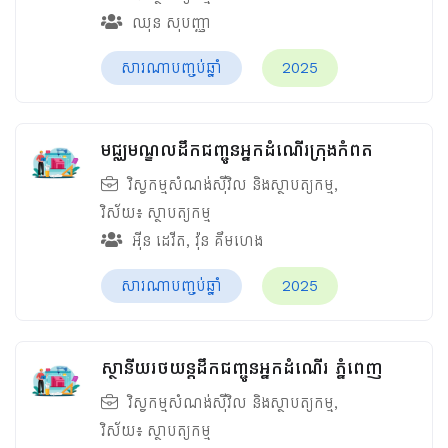
ឈុន សុបញ្ញា
សារណាបញ្ចប់ឆ្នាំ
2025
មជ្ឈមណ្ឌលដឹកជញ្ជូនអ្នកដំណើរក្រុងកំពត
វិស្វកម្មសំណង់ស៊ីវិល និងស្ថាបត្យកម្ម
,
វិស័យ៖
ស្ថាបត្យកម្ម
អ៊ីន ដេវីត
,
វ៉ុន គឹមហេង
សារណាបញ្ចប់ឆ្នាំ
2025
ស្ថានីយរថយន្តដឹកជញ្ជូនអ្នកដំណើរ ភ្នំពេញ
វិស្វកម្មសំណង់ស៊ីវិល និងស្ថាបត្យកម្ម
,
វិស័យ៖
ស្ថាបត្យកម្ម