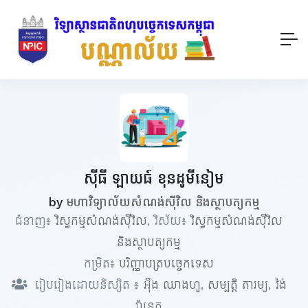
ស៊ីធី ឡាយធ៍ ខុនដូមីនៀម
by
មហាវិទ្យាល័យសំណង់ស៊ីវិល និងស្ថាបត្យកម្ម
ជំនាញ៖
វិស្វកម្មសំណង់ស៊ីវិល
, វិស័យ៖
វិស្វកម្មសំណង់ស៊ីវិល
និងស្ថាបត្យកម្ម
កម្រិត៖
បរិញ្ញាបត្របច្ចេកទេស
រៀបរៀងដោយនិស្សិត ៖
អ៊ឹង ឈាងហួ
,
សម្បត្តិ ភារម្យ
,
វ៉ង់
រ៉ានេត