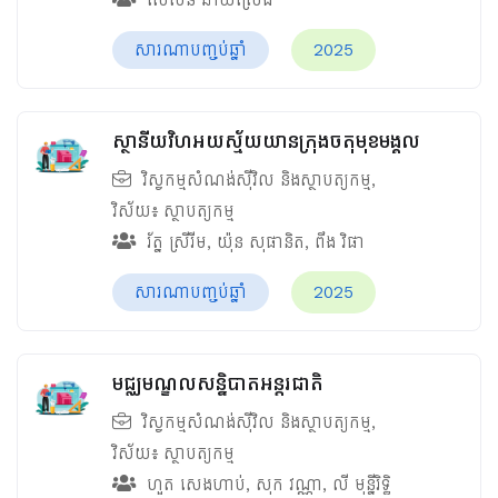
សារណាបញ្ចប់ឆ្នាំ
2025
ស្ថានីយវិហអយស្ម័យយានក្រុងចតុមុខមង្គល
វិស្វកម្មសំណង់ស៊ីវិល និងស្ថាបត្យកម្ម
,
វិស័យ៖
ស្ថាបត្យកម្ម
រ័ត្ន ស្រីរីម
,
យ៉ុន សុផានិត
,
ពឹង វិផា
សារណាបញ្ចប់ឆ្នាំ
2025
មជ្ឈមណ្ឌលសន្និបាតអន្តរជាតិ
វិស្វកម្មសំណង់ស៊ីវិល និងស្ថាបត្យកម្ម
,
វិស័យ៖
ស្ថាបត្យកម្ម
ហួត សេងហាប់
,
សុក វណ្ណា
,
លី មុន្នីរិទ្ធិ