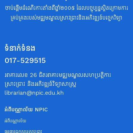
ចាប់ផ្តើមដំណើរការតាំងពីឆ្នាំ២០០៥ ដែលបច្ចុប្បន្នស្ថិតក្រោមការ
គ្រប់គ្រងរបស់មជ្ឈមណ្ឌលស្រាវជ្រាវនិងអភិវឌ្ឍន៍បច្ចេកវិទ្យា
ទំនាក់ទំនង
017-529515
អាគារលេខ 26 ជិតអាគារមជ្ឈមណ្ឌលសហប្រត្តិការ
ស្រាវជ្រាវ និងអភិវឌ្ឍន៍វិទ្យាសាស្ត្រ
librarian@npic.edu.kh
អំពីបណ្ណាល័យ NPIC
អំពីបណ្ណាល័យ
ធនធានឯកសារស្រាវជ្រាវ