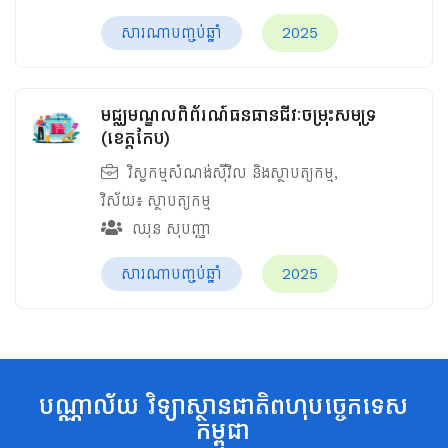
សារណាបញ្ចប់ឆ្នាំ
2025
មជ្ឈមណ្ឌលពិព័រណ៍ធនធានជីវៈចម្រុះសមុទ្រ
(ខេត្តកែប)
វិស្វកម្មសំណង់ស៊ីវិល និងស្ថាបត្យកម្ម
,
វិស័យ៖
ស្ថាបត្យកម្ម
ឈុន សុបញ្ញា
សារណាបញ្ចប់ឆ្នាំ
2025
បណ្ណាល័យ វិទ្យាស្ថានជាតិពហុបច្ចេកទេស
កម្ពុជា