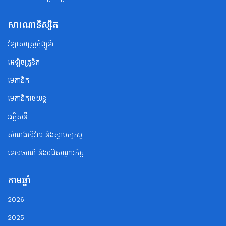
សារណានិស្សិត
វិទ្យាសាស្ត្រកុំព្យូទ័រ
អេឡិចត្រូនិក
មេកានិក
មេកានិករថយន្ត
អគ្គិសនី
សំណង់ស៊ីវិល និងស្ថាបត្យកម្ម
ទេសចរណ័ និងបដិសណ្ឋារកិច្ច
តាមឆ្នាំ
2026
2025