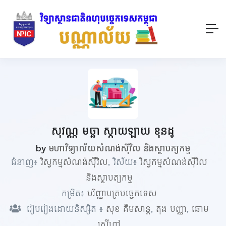
សុវណ្ណ មច្ឆា ស្កាយឡាយ ខុនដូ
by
មហាវិទ្យាល័យសំណង់ស៊ីវិល និងស្ថាបត្យកម្ម
ជំនាញ៖
វិស្វកម្មសំណង់ស៊ីវិល
, វិស័យ៖
វិស្វកម្មសំណង់ស៊ីវិល
និងស្ថាបត្យកម្ម
កម្រិត៖
បរិញ្ញាបត្របច្ចេកទេស
រៀបរៀងដោយនិស្សិត ៖
សុខ គឹមសាន្ត
,
តុង បញ្ញា
,
ឆោម​
ស្រីពៅ