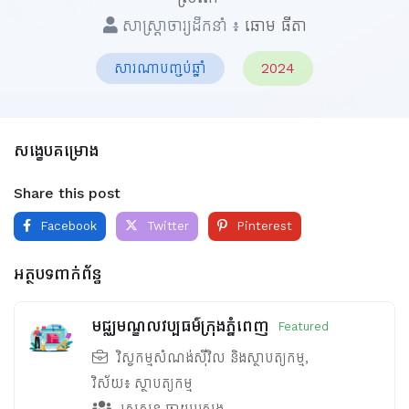
សាស្ត្រាចារ្យដឹកនាំ ៖
ឆោម ធីតា
សារណាបញ្ចប់ឆ្នាំ
2024
សង្ខេបគម្រោង
Share this post
Facebook
Twitter
Pinterest
អត្ថបទពាក់ព័ន្ធ
មជ្ឈមណ្ឌលវប្បធម៌ក្រុងភ្នំពេញ
Featured
វិស្វកម្មសំណង់ស៊ីវិល និងស្ថាបត្យកម្ម
,
វិស័យ៖
ស្ថាបត្យកម្ម
សេសន ឆាយស្រេង