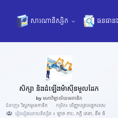
សារណានិស្សិត
ធនធានឯ
សិក្សា និងដំឡើងម៉ាស៊ីនមួលដែក
by
មហាវិទ្យាល័យមេកានិក
ជំនាញ៖
វិស្វកម្មមេកានិក
កម្រិត៖
បរិញ្ញាបត្របច្ចេកទេស
រៀបរៀងដោយនិស្សិត ៖
ឡាច ភារៈ
,
ភក្ដិ រតនា
,
នីម ធិ