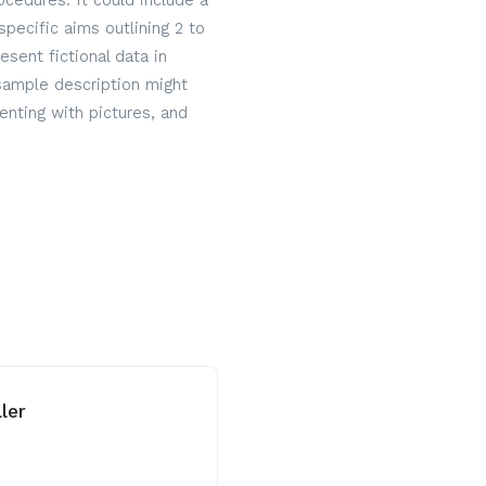
cedures. It could include a
specific aims outlining 2 to
sent fictional data in
 sample description might
nting with pictures, and
ller