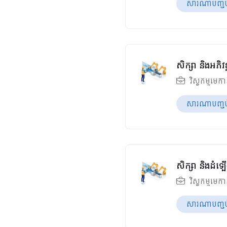
សារណាបញ្ចប់ឆ
សិក្សា និងអភិ
វិស្វកម្មមេក
សារណាបញ្ចប់ឆ
សិក្សា និងដំឡើ
វិស្វកម្មមេក
សារណាបញ្ចប់ឆ