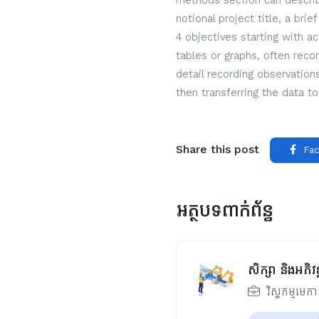
methods section can describe
notional project title, a bri
4 objectives starting with a
tables or graphs, often reco
detail recording observatio
then transferring the data to
Share this post
Fac
អត្ថបទពាក់ព័ន្ធ
សិក្សា និងអភ
វិស្វកម្មមេក