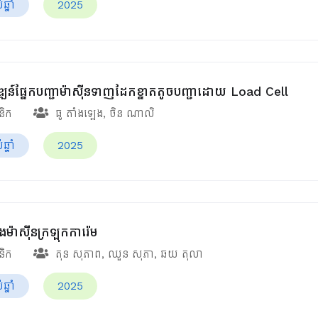
្នាំ
2025
វឌ្ឍន៍ផ្នែកបញ្ជាម៉ាស៊ីនទាញដែកខ្នាតតូចបញ្ជាដោយ Load Cell
ានិក
ធូ តាំងឡេង
,
ចិន ណាលិ
្នាំ
2025
ងម៉ាស៊ីនក្រឡុកការ៉េម
ានិក
តុន សុភាព
,
ឈួន សុភា
,
ឆយ តុលា
្នាំ
2025