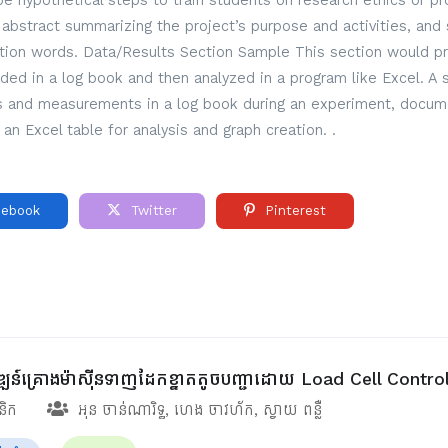
 hypothetical steps to train students on research ethics or pro
ef abstract summarizing the project’s purpose and activities, and 
ction words. Data/Results Section Sample This section would pre
rded in a log book and then analyzed in a program like Excel. A
ns and measurements in a log book during an experiment, docume
 an Excel table for analysis and graph creation. .
ebook
Twitter
Pinterest
ិវឌ្ឍន៍គ្រោងម៉ាស៊ីនទាញដែកខ្នាតតូចបញ្ជាដោយ Load Cell Contro
ានិក
អុន ចាន់ណារិទ្ធ
,
ហេង ចាវហ័ក
,
ស្វាយ ពន្លឺ