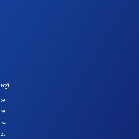
មឆ្នាំ
026
025
024
023