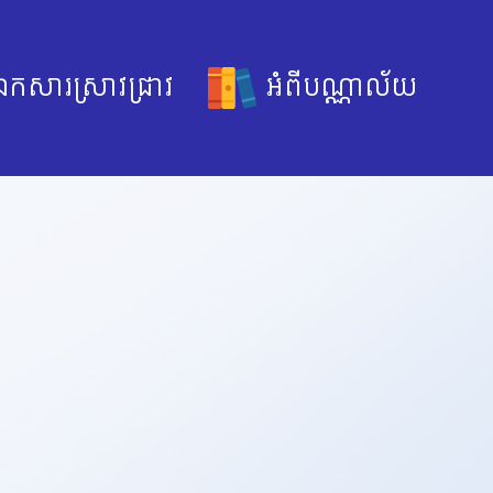
កសារស្រាវជ្រាវ
អំពីបណ្ណាល័យ