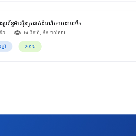
ើងប្រព័ន្ធម៉ាស៊ីនត្រជាក់ដំណើរការដោយទឹក
ានិក
រង ប៊ុនហ៊
,
ម៉ម ចល់សារ
្នាំ
2025