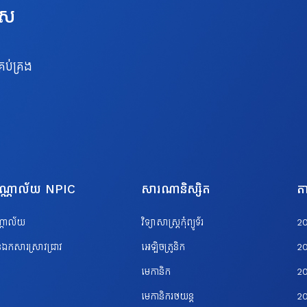
េស
រប់គ្រង
បណ្ណាល័យ NPIC
សារណានិស្សិត
តា
ណ្ណាល័យ
វិទ្យាសាស្ត្រកុំព្យូទ័រ
2
ឯកសារស្រាវជ្រាវ
អេឡិចត្រូនិក
2
មេកានិក
2
មេកានិករថយន្ត
2