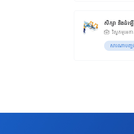
សិក្សា និងដំឡ
វិស្វកម្មមេក
សារណាបញ្ចប់ឆ