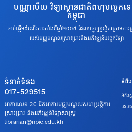
បណ្ណាល័យ វិទ្យាស្ថានជាតិពហុបច្ចេកទ
កម្ពុជា
ចាប់ផ្តើមដំណើរការតាំងពីឆ្នាំ២០០៥ ដែលបច្ចុប្បន្នស្ថិតក្រោមការគ្
របស់មជ្ឈមណ្ឌលស្រាវជ្រាវនិងអភិវឌ្ឍន៍បច្ចេកវិទ្យា
ទំនាក់ទំនង
អំពី
017-529515
អំពីប
អាគារលេខ 26 ជិតអាគារមជ្ឈមណ្ឌលសហប្រត្តិការ
ធនធាន
ស្រាវជ្រាវ និងអភិវឌ្ឍន៍វិទ្យាសាស្ត្រ
librarian@npic.edu.kh