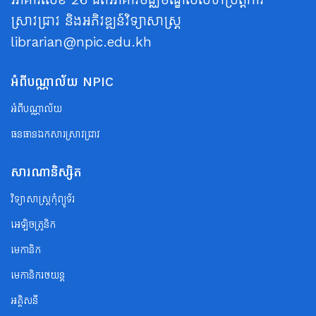
ស្រាវជ្រាវ និងអភិវឌ្ឍន៍វិទ្យាសាស្ត្រ
librarian@npic.edu.kh
អំពីបណ្ណាល័យ NPIC
អំពីបណ្ណាល័យ
ធនធានឯកសារស្រាវជ្រាវ
សារណានិស្សិត
វិទ្យាសាស្ត្រកុំព្យូទ័រ
អេឡិចត្រូនិក
មេកានិក
មេកានិករថយន្ត
អគ្គិសនី