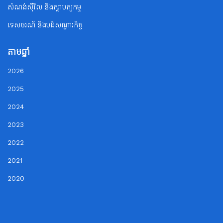
សំណង់ស៊ីវិល និងស្ថាបត្យកម្ម
ទេសចរណ័ និងបដិសណ្ឋារកិច្ច
តាមឆ្នាំ
2026
2025
2024
2023
2022
2021
2020