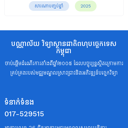
សារណាបញ្ចប់ឆ្នាំ
2025
បណ្ណាល័យ វិទ្យាស្ថានជាតិពហុបច្ចេកទេស
កម្ពុជា
ចាប់ផ្តើមដំណើរការតាំងពីឆ្នាំ២០០៥ ដែលបច្ចុប្បន្នស្ថិតក្រោមការ
គ្រប់គ្រងរបស់មជ្ឈមណ្ឌលស្រាវជ្រាវនិងអភិវឌ្ឍន៍បច្ចេកវិទ្យា
ទំនាក់ទំនង
017-529515
អាគារលេខ 26 ជិតអាគារមជ្ឈមណ្ឌលសហប្រត្តិការ