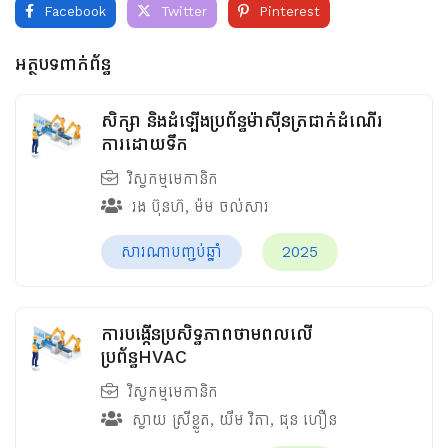
Facebook
Twitter
Pinterest
អត្ថបទពាក់ព័ន្ធ
សិក្សា និងដំឡើងប្រព័ន្ធម៉ាស៊ីនត្រជាក់ដំណើរ
ការដោយទឹក
វិស្វកម្មមេកានិក
រង ប៊ុនហ៊
,
ម៉ម ចល់សារ
សារណាបញ្ចប់ឆ្នាំ
2025
ការបង្កើនប្រសិទ្ធភាពថាមពលលើ
ប្រព័ន្ធHVAC
វិស្វកម្មមេកានិក
ស្វាយ ស្រីខ្លូត
,
យឹម វិតា
,
ជុន ហឿន