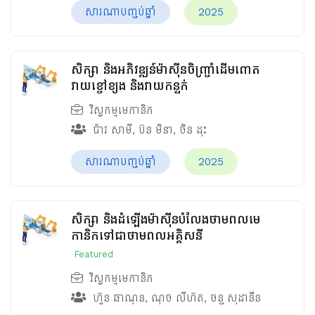
សារណាបញ្ចប់ឆ្នាំ
2025
សិក្សា និងអភិវឌ្ឍន៍ម៉ាស៊ីនចិញ្រ្ចាំដើមពោត
វាយខ្ចៅខ្យង និងវាយកន្ទក់
វិស្វកម្មមេកានិក
ប៉ាវ សាមី
,
ប៊ន មិនា
,
ចិន ដុះ
សារណាបញ្ចប់ឆ្នាំ
2025
សិក្សា និងដំឡើងម៉ាស៊ីនបំលែងថាមពលមេ
កានិកទៅជាថាមពលអគ្គិសនី
Featured
វិស្វកម្មមេកានិក
ហ៊ួន ឆាណុន
,
ណុច លីហ៊ត
,
ចន្ទ សុដានីន