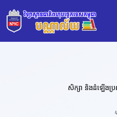
សិក្សា និងដំឡើងប្