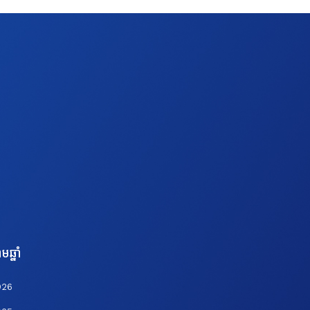
មឆ្នាំ
026