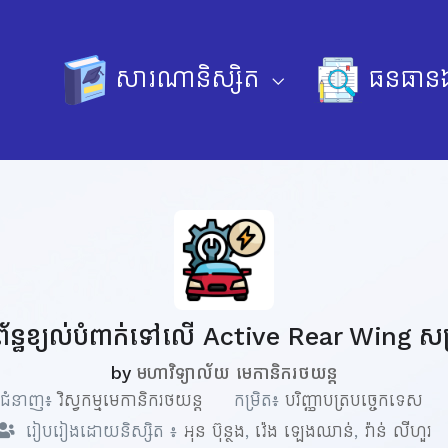
សារណានិស្សិត
ធនធានឯ
រព័ន្ធខ្យល់បំពាក់ទៅលើ Active Rear Wing សម
by
មហាវិទ្យាល័យ មេកានិករថយន្ត
ជំនាញ៖
វិស្វកម្មមេកានិករថយន្ត
កម្រិត៖
បរិញ្ញាបត្របច្ចេកទេស
រៀបរៀងដោយនិស្សិត ៖
អុន ប៊ុន្ថង
,
វ៉េង ឡេងឈាន់
,
វ៉ាន់ លីហួរ