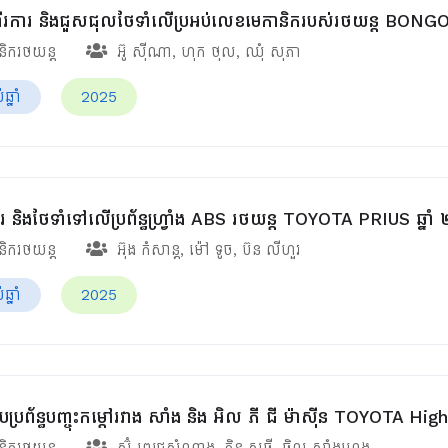
រការ និងជួសជុលថែទាំលើប្រអប់លេខមេកានិករបស់រថយន្ត BONGO ឆ
ានិករថយន្ត
អ៊ូ ស៊ីណា
,
ហុក ថុល
,
ឈុំ សុភា
្នាំ
2025
 និងថែទាំទៅលើប្រព័ន្ធហ្វ្រាំង ABS រថយន្ត TOYOTA PRIUS ឆ្នាំ
ានិករថយន្ត
អ៊ុង កំសាន្ត
,
ម៉ៅ ទូច
,
ប៊ន លីហួរ
្នាំ
2025
បប្រព័ន្ធបញ្ចុះកម្ដៅរវាង សាំង និង អិល ភី ជី ម៉ាស៊ីន TOYOTA Hi
ានិករថយន្ត
ស៊ុំ ពេជ្រសំណាង
,
ភិន សុធី
,
ឆិល សាំងហេង