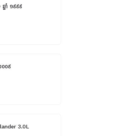
្នាំ ១៩៩៩
 ២០០៩
ghlander 3.0L