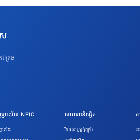
េស
រប់គ្រង
បណ្ណាល័យ NPIC
សារណានិស្សិត
តា
ណ្ណាល័យ
វិទ្យាសាស្ត្រកុំព្យូទ័រ
2