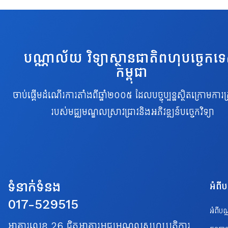
បណ្ណាល័យ វិទ្យាស្ថានជាតិពហុបច្ចេកទ
កម្ពុជា
ចាប់ផ្តើមដំណើរការតាំងពីឆ្នាំ២០០៥ ដែលបច្ចុប្បន្នស្ថិតក្រោមការគ្
របស់មជ្ឈមណ្ឌលស្រាវជ្រាវនិងអភិវឌ្ឍន៍បច្ចេកវិទ្យា
ទំនាក់ទំនង
អំពី
017-529515
អំពីប
អាគារលេខ 26 ជិតអាគារមជ្ឈមណ្ឌលសហប្រត្តិការ