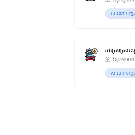
សារណាបញ្ចប់ឆ
ការគ្រប់គ្រង
វិស្វកម្មមេក
សារណាបញ្ចប់ឆ