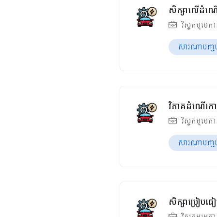
សិក្សាលើដំណើ
វិស្វកម្មមេក
សារណាបញ្ចប់ឆ
វិភាគដំណើរការ
វិស្វកម្មមេក
សារណាបញ្ចប់ឆ
សិក្សាប្រៀបធៀ
វិស្វកម្មមេក