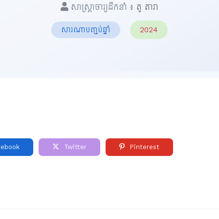
សាស្ត្រាចារ្យដឹកនាំ ៖
តូ តារា
សារណាបញ្ចប់ឆ្នាំ
2024
ebook
Twitter
Pinterest