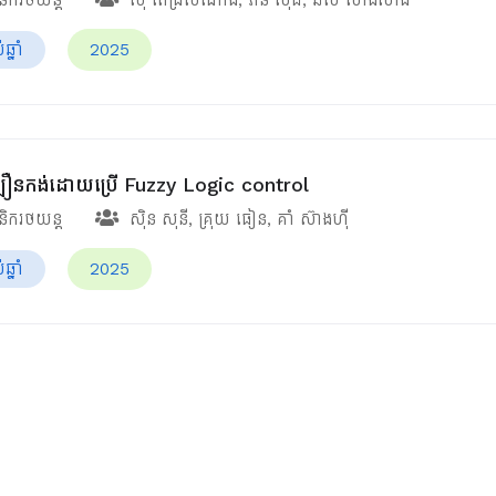
្នាំ
2025
ល្បឿនកង់ដោយប្រើ Fuzzy Logic control
ានិករថយន្ត
ស៊ិន សុនី
,
គ្រុយ ធៀន
,
គាំ ស៊ាងហ៊ី
្នាំ
2025