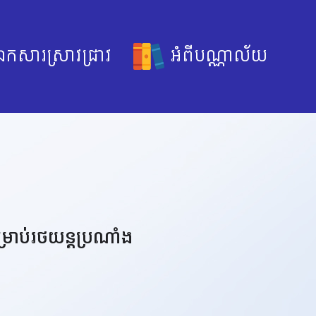
កសារស្រាវជ្រាវ
អំពីបណ្ណាល័យ
្រាប់រថយន្តប្រណាំង