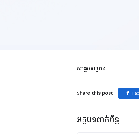
សង្ខេបគម្រោង
Share this post
Fac
អត្ថបទពាក់ព័ន្ធ