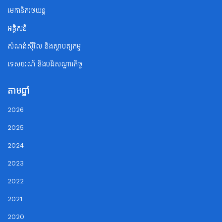
មេកានិករថយន្ត
អគ្គិសនី
សំណង់ស៊ីវិល និងស្ថាបត្យកម្ម
ទេសចរណ័ និងបដិសណ្ឋារកិច្ច
តាមឆ្នាំ
2026
2025
2024
2023
2022
2021
2020