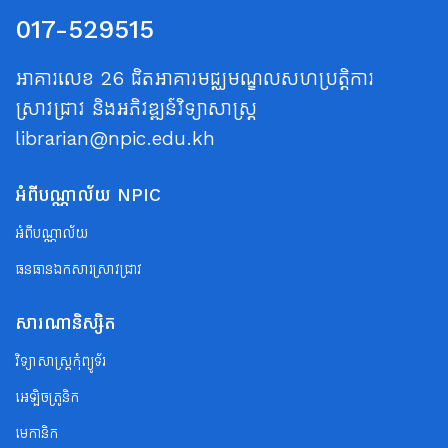
017-529515
អាគារលេខ 26 ជិតអាគារមជ្ឈមណ្ឌលសហប្រត្តិការ
ស្រាវជ្រាវ និងអភិវឌ្ឍន៍វិទ្យាសាស្ត្រ
librarian@npic.edu.kh
អំពីបណ្ណាល័យ NPIC
អំពីបណ្ណាល័យ
ធនធានឯកសារស្រាវជ្រាវ
សារណានិស្សិត
វិទ្យាសាស្ត្រកុំព្យូទ័រ
អេឡិចត្រូនិក
មេកានិក