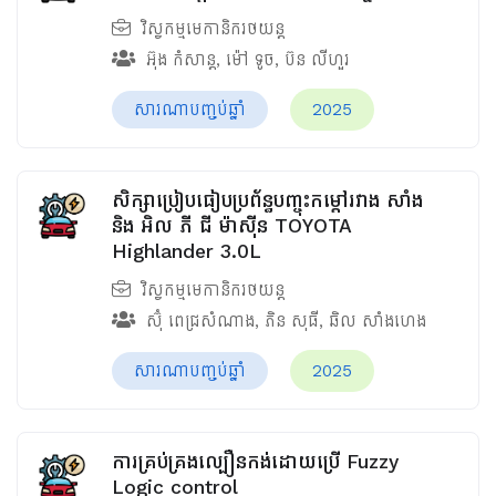
វិស្វកម្មមេកានិករថយន្ត
អ៊ុង កំសាន្ត
,
ម៉ៅ ទូច
,
ប៊ន លីហួរ
សារណាបញ្ចប់ឆ្នាំ
2025
សិក្សាប្រៀបធៀបប្រព័ន្ធបញ្ចុះកម្ដៅរវាង សាំង
និង អិល ភី ជី ម៉ាស៊ីន TOYOTA
Highlander 3.0L
វិស្វកម្មមេកានិករថយន្ត
ស៊ុំ ពេជ្រសំណាង
,
ភិន សុធី
,
ឆិល សាំងហេង
សារណាបញ្ចប់ឆ្នាំ
2025
ការគ្រប់គ្រងល្បឿនកង់ដោយប្រើ Fuzzy
Logic control