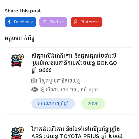
Share this post
Facebook
Twitter
Pinterest
អត្ថបទពាក់ព័ន្ធ
សិក្សាលើដំណើរការ និងជួសជុលថែទាំលើ
ប្រអប់លេខមេកានិករបស់រថយន្ត BONGO
ឆ្នាំ ១៩៩៩
វិស្វកម្មមេកានិករថយន្ត
អ៊ូ ស៊ីណា
,
ហុក ថុល
,
ឈុំ សុភា
សារណាបញ្ចប់ឆ្នាំ
2025
វិភាគដំណើរការ និងថែទាំទៅលើប្រព័ន្ធហ្វ្រាំង
ABS រថយន្ត TOYOTA PRIUS ឆ្នាំ ២០០៩