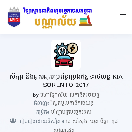
សិក្សា និងជួសជុលប្រព័ន្ធប្រេងឥន្ធនៈរថយន្ត KIA
SORENTO 2017
by
មហាវិទ្យាល័យ មេកានិករថយន្ត
ជំនាញ៖
វិស្វកម្មមេកានិករថយន្ត
កម្រិត៖
បរិញ្ញាបត្របច្ចេកទេស
រៀបរៀងដោយនិស្សិត ៖
ថៃ សាំសុង
,
ឃុត ចិន្ដា
,
គុជ
សុវណ្ណដេត