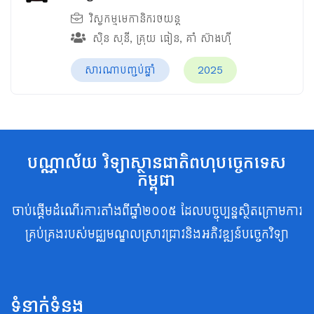
វិស្វកម្មមេកានិករថយន្ត
ស៊ិន សុនី
,
គ្រុយ ធៀន
,
គាំ ស៊ាងហ៊ី
សារណាបញ្ចប់ឆ្នាំ
2025
បណ្ណាល័យ វិទ្យាស្ថានជាតិពហុបច្ចេកទេស
កម្ពុជា
ចាប់ផ្តើមដំណើរការតាំងពីឆ្នាំ២០០៥ ដែលបច្ចុប្បន្នស្ថិតក្រោមការ
គ្រប់គ្រងរបស់មជ្ឈមណ្ឌលស្រាវជ្រាវនិងអភិវឌ្ឍន៍បច្ចេកវិទ្យា
ទំនាក់ទំនង