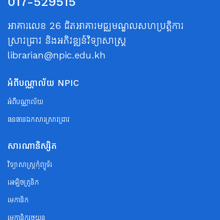
017-529515
អាគារលេខ 26 ជិតអាគារមជ្ឈមណ្ឌលសហប្រត្តិការ
ស្រាវជ្រាវ និងអភិវឌ្ឍន៍វិទ្យាសាស្ត្រ
librarian@npic.edu.kh
អំពីបណ្ណាល័យ NPIC
អំពីបណ្ណាល័យ
ធនធានឯកសារស្រាវជ្រាវ
សារណានិស្សិត
វិទ្យាសាស្ត្រកុំព្យូទ័រ
អេឡិចត្រូនិក
មេកានិក
មេកានិករថយន្ត