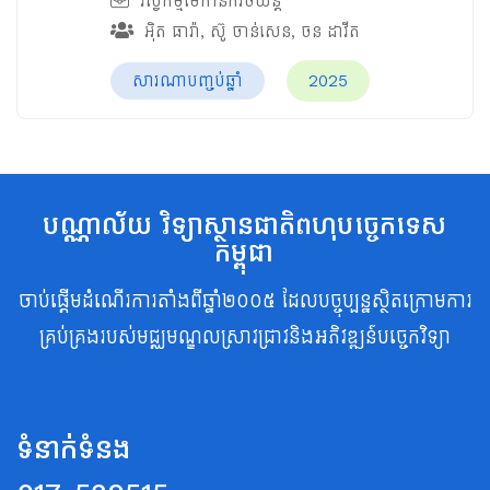
វិស្វកម្មមេកានិករថយន្ត
អ៊ិត ធារ៉ា
,
ស៊ូ ចាន់សេន
,
ចន ដាវីត
សារណាបញ្ចប់ឆ្នាំ
2025
បណ្ណាល័យ វិទ្យាស្ថានជាតិពហុបច្ចេកទេស
កម្ពុជា
ចាប់ផ្តើមដំណើរការតាំងពីឆ្នាំ២០០៥ ដែលបច្ចុប្បន្នស្ថិតក្រោមការ
គ្រប់គ្រងរបស់មជ្ឈមណ្ឌលស្រាវជ្រាវនិងអភិវឌ្ឍន៍បច្ចេកវិទ្យា
ទំនាក់ទំនង