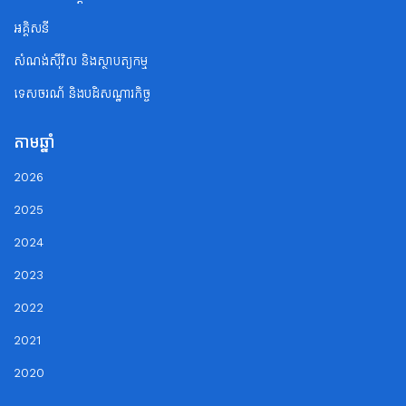
អគ្គិសនី
សំណង់ស៊ីវិល និងស្ថាបត្យកម្ម
ទេសចរណ័ និងបដិសណ្ឋារកិច្ច
តាមឆ្នាំ
2026
2025
2024
2023
2022
2021
2020