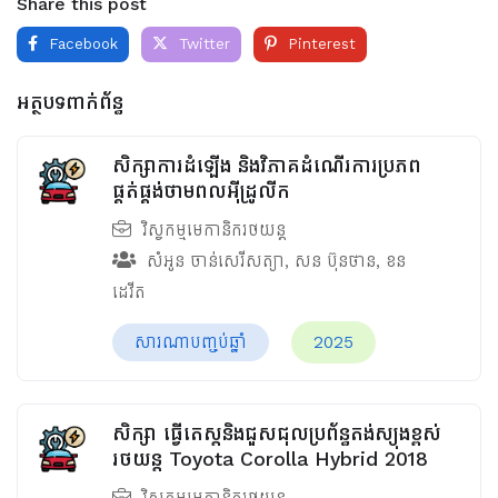
Share this post
Facebook
Twitter
Pinterest
អត្ថបទពាក់ព័ន្ធ
សិក្សាការដំឡើង និងវិភាគដំណើរការប្រភព
ផ្គត់ផ្គង់ថាមពលអ៊ីដ្រូលីក
វិស្វកម្មមេកានិករថយន្ត
សំអូន ចាន់សេរីសត្យា
,
សន ប៊ុនថាន
,
ខន
ដេវីត
សារណាបញ្ចប់ឆ្នាំ
2025
សិក្សា ធ្វើតេស្តនិងជួសជុលប្រព័ន្ធតង់ស្យុងខ្ពស់
រថយន្ត Toyota Corolla Hybrid 2018
វិស្វកម្មមេកានិករថយន្ត