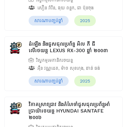
សឿន រ៉ាវីន
,
ធុយ​ ពន្លក
,
ជា ប៊ុនថុង
សារណាបញ្ចប់ឆ្នាំ
2025
ដំឡើង និងជួសជុលប្រព័ន្ធ អិល ភី ជី
លើរថយន្ដ LEXUS RX-300 ឆ្នាំ ២០០៣
វិស្វកម្មមេកានិករថយន្ត
អ៊ឺន វណ្ណដេត
,
ម៉ាច សុខហុង
,
ឆាន់ ផង់
សារណាបញ្ចប់ឆ្នាំ
2025
វិភាគស្រាវជ្រាវ និងតំហែទាំជួសជុលប្រព័ន្ធអាំ
ប្រាយ៉ារថយន្ត HYUNDAI SANTAFE
២០០៦