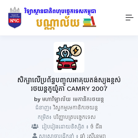
សិក្សាលើប្រព័ន្ធបញ្ចូលអាគុយតង់ស្យុងខ្ពស់
រថយន្តតូយ៉ូតា CAMRY 2007
by
មហាវិទ្យាល័យ មេកានិករថយន្ត
ជំនាញ៖
វិស្វកម្មមេកានិករថយន្ត
កម្រិត៖
បរិញ្ញាបត្របច្ចេកទេស
រៀបរៀងដោយនិស្សិត ៖
ថំ ជីង
សាស្ត្រាចារ្យដឹកនាំ ៖
ឆាំ រស្មីខេមរា