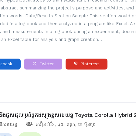
 hypothetical steps to train students on research ethics or pro
ef abstract summarizing the project’s purpose and activities, and 
ction words. Data/Results Section Sample This section would pre
rded in a log book and then analyzed in a program like Excel. A
ns and measurements in a log book during an experiment, docume
 an Excel table for analysis and graph creation. .
ebook
Twitter
Pinterest
ស្តនិងជួសជុលប្រព័ន្ធតង់ស្យុងខ្ពស់រថយន្ត Toyota Corolla Hybrid
ានិករថយន្ត
សឿន រ៉ាវីន
,
ធុយ​ ពន្លក
,
ជា ប៊ុនថុង