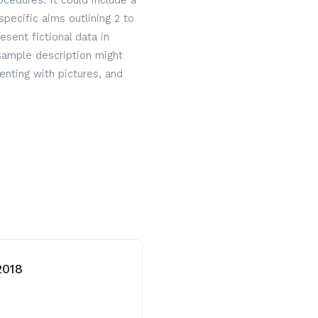
cedures. It could include a
specific aims outlining 2 to
sent fictional data in
 sample description might
nting with pictures, and
 2018