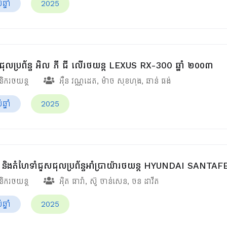
្នាំ
2025
ជុលប្រព័ន្ធ អិល ភី ជី លើរថយន្ដ LEXUS RX-300 ឆ្នាំ ២០០៣
ានិករថយន្ត
អ៊ឺន វណ្ណដេត
,
ម៉ាច សុខហុង
,
ឆាន់ ផង់
្នាំ
2025
រាវ និងតំហែទាំជួសជុលប្រព័ន្ធអាំប្រាយ៉ារថយន្ត HYUNDAI SANTA
ានិករថយន្ត
អ៊ិត ធារ៉ា
,
ស៊ូ ចាន់សេន
,
ចន ដាវីត
្នាំ
2025