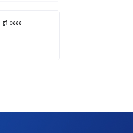
្នាំ ១៩៩៩