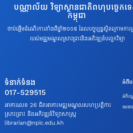
បណ្ណាល័យ វិទ្យាស្ថានជាតិពហុបច្ចេកទ
កម្ពុជា
ចាប់ផ្តើមដំណើរការតាំងពីឆ្នាំ២០០៥ ដែលបច្ចុប្បន្នស្ថិតក្រោមការគ្
របស់មជ្ឈមណ្ឌលស្រាវជ្រាវនិងអភិវឌ្ឍន៍បច្ចេកវិទ្យា
ទំនាក់ទំនង
អំពី
017-529515
អំពីប
អាគារលេខ 26 ជិតអាគារមជ្ឈមណ្ឌលសហប្រត្តិការ
ធនធាន
ស្រាវជ្រាវ និងអភិវឌ្ឍន៍វិទ្យាសាស្ត្រ
librarian@npic.edu.kh