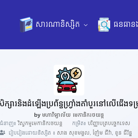
សារណានិស្សិត
ធនធានឯ
សិក្សារនិងដំឡើងប្រព័ន្ធហ្វ្រាំងតាំបួរនៅលើជើងទម្
by
មហាវិទ្យាល័យ មេកានិករថយន្ត
ជំនាញ៖
វិស្វកម្មមេកានិករថយន្ត
កម្រិត៖
បរិញ្ញាបត្របច្ចេកទេស
រៀបរៀងដោយនិស្សិត ៖
សាង សុខមង្គល
,
ញ៉ែម ជីវ៉ា
,
ខូន ជីវ័ន្ន