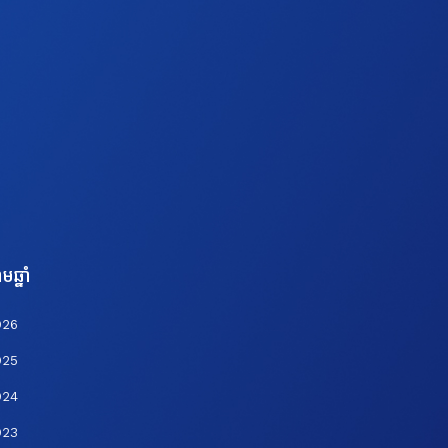
មឆ្នាំ
026
025
024
023