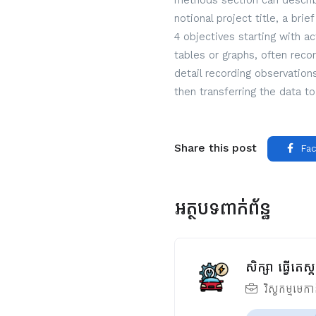
methods section can describe
notional project title, a bri
4 objectives starting with a
tables or graphs, often reco
detail recording observatio
then transferring the data to
Share this post
Fac
អត្ថបទពាក់ព័ន្ធ
សិក្សា ធ្វើតេ
វិស្វកម្មមេក