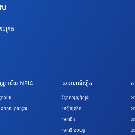
េស
រប់គ្រង
បណ្ណាល័យ NPIC
សារណានិស្សិត
តា
ណ្ណាល័យ
វិទ្យាសាស្ត្រកុំព្យូទ័រ
2
ឯកសារស្រាវជ្រាវ
អេឡិចត្រូនិក
2
មេកានិក
2
មេកានិករថយន្ត
2