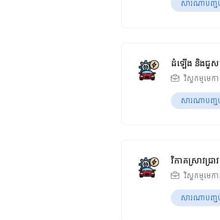
សារណាបញ្ចប់ឆ
ដំឡើង និងជួស
វិស្វកម្មមេក
សារណាបញ្ចប់ឆ
វិភាគស្រាវជ្
វិស្វកម្មមេក
សារណាបញ្ចប់ឆ