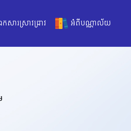
កសារស្រាវជ្រាវ
អំពីបណ្ណាល័យ
រ