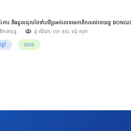
រការ និងជួសជុលថែទាំលើប្រអប់លេខមេកានិករបស់រថយន្ត BONGO ឆ
ានិករថយន្ត
អ៊ូ ស៊ីណា
,
ហុក ថុល
,
ឈុំ សុភា
្នាំ
2025