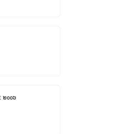
FE ២០០៦