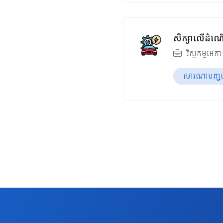
សិក្សាលើដំណើ
វិស្វកម្មមេក
សារណាបញ្ចប់ឆ