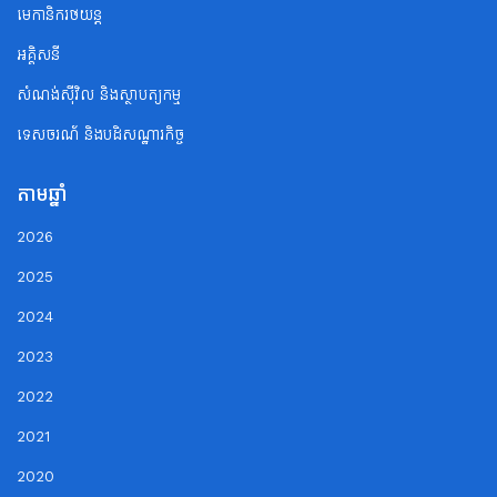
មេកានិករថយន្ត
អគ្គិសនី
សំណង់ស៊ីវិល និងស្ថាបត្យកម្ម
ទេសចរណ័ និងបដិសណ្ឋារកិច្ច
តាមឆ្នាំ
2026
2025
2024
2023
2022
2021
2020