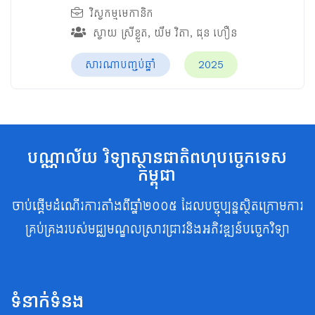
វិស្វកម្មមេកានិក
ស្វាយ ស្រីខ្លូត
,
យឹម វិតា
,
ជុន ហឿន
សារណាបញ្ចប់ឆ្នាំ
2025
បណ្ណាល័យ វិទ្យាស្ថានជាតិពហុបច្ចេកទេស
កម្ពុជា
ចាប់ផ្តើមដំណើរការតាំងពីឆ្នាំ២០០៥ ដែលបច្ចុប្បន្នស្ថិតក្រោមការ
គ្រប់គ្រងរបស់មជ្ឈមណ្ឌលស្រាវជ្រាវនិងអភិវឌ្ឍន៍បច្ចេកវិទ្យា
ទំនាក់ទំនង