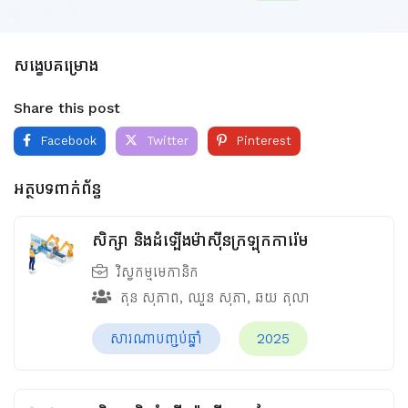
សង្ខេបគម្រោង
Share this post
Facebook
Twitter
Pinterest
អត្ថបទពាក់ព័ន្ធ
សិក្សា និងដំឡើងម៉ាស៊ីនក្រឡុកការ៉េម
វិស្វកម្មមេកានិក
តុន សុភាព
,
ឈួន សុភា
,
ឆយ តុលា
សារណាបញ្ចប់ឆ្នាំ
2025