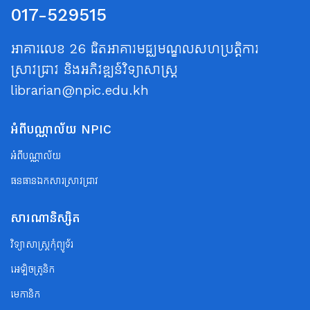
017-529515
អាគារលេខ 26 ជិតអាគារមជ្ឈមណ្ឌលសហប្រត្តិការ
ស្រាវជ្រាវ និងអភិវឌ្ឍន៍វិទ្យាសាស្ត្រ
librarian@npic.edu.kh
អំពីបណ្ណាល័យ NPIC
អំពីបណ្ណាល័យ
ធនធានឯកសារស្រាវជ្រាវ
សារណានិស្សិត
វិទ្យាសាស្ត្រកុំព្យូទ័រ
អេឡិចត្រូនិក
មេកានិក