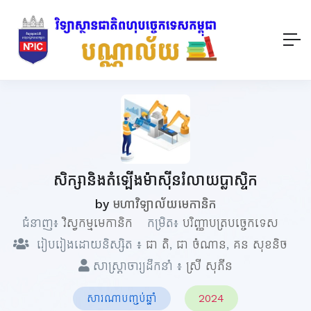
សិក្សានិងតំឡើងម៉ាស៊ីនរំលាយប្លាស្ទិក
by
មហាវិទ្យាល័យមេកានិក
ជំនាញ៖
វិស្វកម្មមេកានិក
កម្រិត៖
បរិញ្ញាបត្របច្ចេកទេស
រៀបរៀងដោយនិស្សិត ៖
ជា តិ
,
ជា ចំណាន
,
គន សុខនិច
សាស្ត្រាចារ្យដឹកនាំ ៖
ស្រី សុភីន
សារណាបញ្ចប់ឆ្នាំ
2024