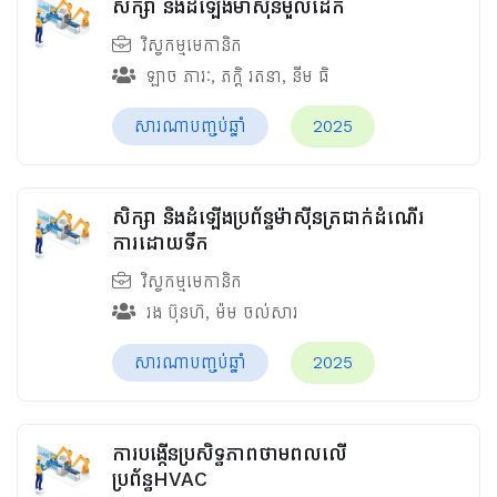
សិក្សា និងដំឡើងម៉ាស៊ីនមួលដែក
វិស្វកម្មមេកានិក
ឡាច ភារៈ
,
ភក្ដិ រតនា
,
នីម ធិ
សារណាបញ្ចប់ឆ្នាំ
2025
សិក្សា និងដំឡើងប្រព័ន្ធម៉ាស៊ីនត្រជាក់ដំណើរ
ការដោយទឹក
វិស្វកម្មមេកានិក
រង ប៊ុនហ៊
,
ម៉ម ចល់សារ
សារណាបញ្ចប់ឆ្នាំ
2025
ការបង្កើនប្រសិទ្ធភាពថាមពលលើ
ប្រព័ន្ធHVAC