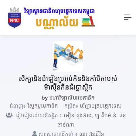
សិក្សានិងដំឡើងប្រអប់កិននិងកាំបិតរបស់
ម៉ាស៊ីនកិនជ័រប្លាស្ទិក
by
មហាវិទ្យាល័យមេកានិក
ជំនាញ៖
វិស្វកម្មមេកានិក
កម្រិត៖
បរិញ្ញាបត្របច្ចេកទេស
រៀបរៀងដោយនិស្សិត ៖
អឿន តុងអ៊ាង
,
ឡ តឹកម៉ាន់
,
ផន
ផាន់ណា
សាស្ត្រាចារ្យដឹកនាំ ៖
ឈួរ វង្សជីវ័ន្ត