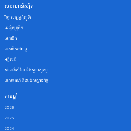
សារណានិស្សិត
វិទ្យាសាស្ត្រកុំព្យូទ័រ
អេឡិចត្រូនិក
មេកានិក
មេកានិករថយន្ត
អគ្គិសនី
សំណង់ស៊ីវិល និងស្ថាបត្យកម្ម
ទេសចរណ័ និងបដិសណ្ឋារកិច្ច
តាមឆ្នាំ
2026
2025
2024