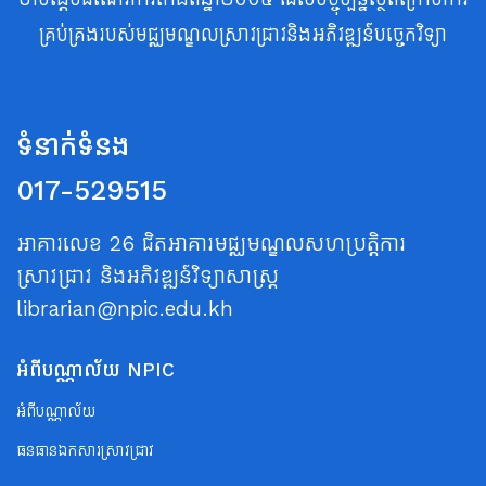
គ្រប់គ្រងរបស់មជ្ឈមណ្ឌលស្រាវជ្រាវនិងអភិវឌ្ឍន៍បច្ចេកវិទ្យា
ទំនាក់ទំនង
017-529515
អាគារលេខ 26 ជិតអាគារមជ្ឈមណ្ឌលសហប្រត្តិការ
ស្រាវជ្រាវ និងអភិវឌ្ឍន៍វិទ្យាសាស្ត្រ
librarian@npic.edu.kh
អំពីបណ្ណាល័យ NPIC
អំពីបណ្ណាល័យ
ធនធានឯកសារស្រាវជ្រាវ