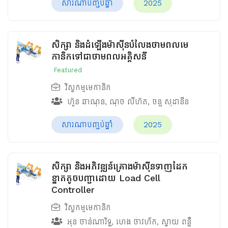
សារណាបញ្ចប់ឆ្នាំ
2025
សិក្សា និងដំឡើងម៉ាស៊ីនបំលែងថាមពលមេ
កានិកទៅជាថាមពលអគ្គិសនី
Featured
វិស្វកម្មមេកានិក
ហ៊ួន ឆាណុន
,
ណុច លីហ៊ត
,
ចន្ទ សុដានីន
សារណាបញ្ចប់ឆ្នាំ
2025
សិក្សា និងអភិវឌ្ឍន៍គ្រោងម៉ាស៊ីនទាញដែក
ខ្នាតតូចបញ្ជាដោយ Load Cell
Controller
វិស្វកម្មមេកានិក
អុន ចាន់ណារិទ្ធ
,
ហេង ចាវហ័ក
,
ស្វាយ ពន្លឺ