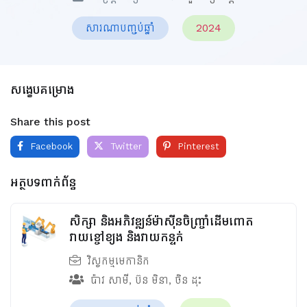
សារណាបញ្ចប់ឆ្នាំ
2024
សង្ខេបគម្រោង
Share this post
Facebook
Twitter
Pinterest
អត្ថបទពាក់ព័ន្ធ
សិក្សា និងអភិវឌ្ឍន៍ម៉ាស៊ីនចិញ្រ្ចាំដើមពោត
វាយខ្ចៅខ្យង និងវាយកន្ទក់
វិស្វកម្មមេកានិក
ប៉ាវ សាមី
,
ប៊ន មិនា
,
ចិន ដុះ