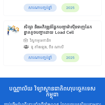
សារណាបញ្ចប់ឆ្នាំ
2025
សិក្សា និងអភិវឌ្ឍន៍ផ្នែកបញ្ជាម៉ាស៊ីនទាញដែក
ខ្នាតតូចបញ្ជាដោយ Load Cell
វិស្វកម្មមេកានិក
ធូ តាំងឡេង
,
ចិន ណាលិ
សារណាបញ្ចប់ឆ្នាំ
2025
បណ្ណាល័យ វិទ្យាស្ថានជាតិពហុបច្ចេកទេស
កម្ពុជា
ចាប់ផ្តើមដំណើរការតាំងពីឆ្នាំ២០០៥ ដែលបច្ចុប្បន្នស្ថិតក្រោមការ