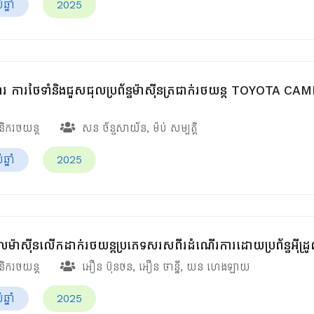
្នាំ
2025
រ ការថែទាំនិងជួសជុលប្រព័ន្ធម៉ាស៊ីនត្រជាក់រថយន្ត TOYOTA CAMRY
ានិករថយន្ត
សន ច័ន្ទសាយ័ន
,
ម៉ប់ សម្បត្តិ
្នាំ
2025
លម៉ាស៊ីនលើកដាក់រថយន្ដប្រភេទសរសពីរដំណើរការដោយប្រព័ន្ធអ៊ីដ្រ
ានិករថយន្ត
អឿន ប៊ុនថន
,
អឿន ថាន្នី
,
យន ហេងឡាយ
្នាំ
2025