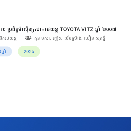
ុល ប្រព័ន្ធម៉ាស៊ីនត្រជាក់រថយន្ត TOYOTA VITZ ឆ្នាំ ២០០៧
ានិករថយន្ត
តុន មករា
,
ញ៉េស លឹមស្រ៊ាង
,
ឃឿន សុគន្នី
្នាំ
2025