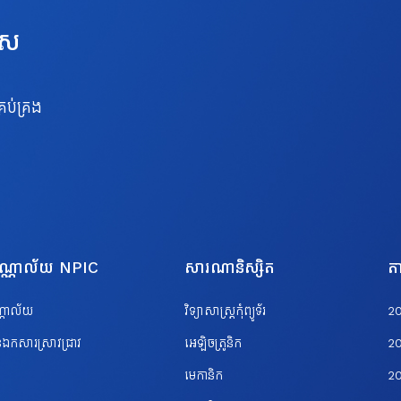
េស
រប់គ្រង
បណ្ណាល័យ NPIC
សារណានិស្សិត
តា
ណ្ណាល័យ
វិទ្យាសាស្ត្រកុំព្យូទ័រ
2
ឯកសារស្រាវជ្រាវ
អេឡិចត្រូនិក
2
មេកានិក
2