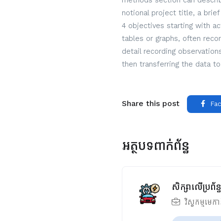
methods section can describe
notional project title, a bri
4 objectives starting with a
tables or graphs, often reco
detail recording observatio
then transferring the data to
Share this post
Fac
អត្ថបទពាក់ព័ន្ធ
សិក្សាលើប្រព
វិស្វកម្មមេក