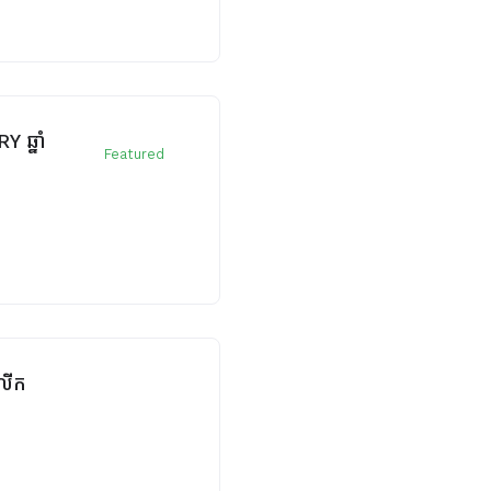
 ឆ្នាំ
Featured
ូលីក