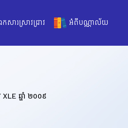
កសារស្រាវជ្រាវ
អំពីបណ្ណាល័យ
 XLE ឆ្នាំ ២០០៩