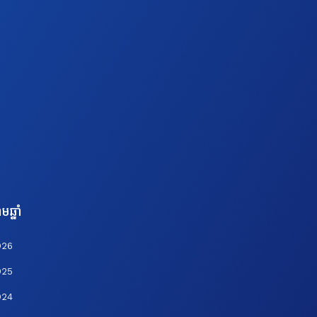
មឆ្នាំ
026
025
024