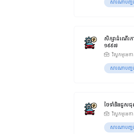
សារណាបញ្ចប់ឆ
សិក្សាដំណើរកា
១៩៩៧
វិស្វកម្មមេក
សារណាបញ្ចប់ឆ
ថែទាំនិងជួសជុ
វិស្វកម្មមេក
សារណាបញ្ចប់ឆ