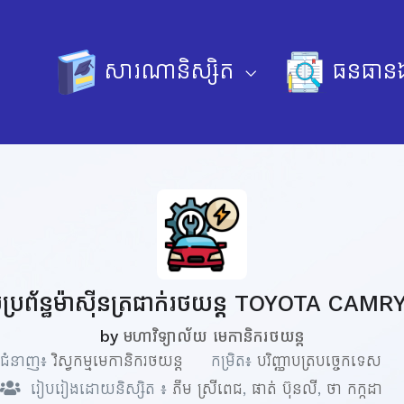
សារណានិស្សិត
ធនធានឯ
លប្រព័ន្ធម៉ាស៊ីនត្រជាក់រថយន្ត TOYOTA CAMRY
by
មហាវិទ្យាល័យ មេកានិករថយន្ត
ជំនាញ៖
វិស្វកម្មមេកានិករថយន្ត
កម្រិត៖
បរិញ្ញាបត្របច្ចេកទេស
រៀបរៀងដោយនិស្សិត ៖
ភឹម ស្រីពេជ
,
ផាត់ ប៊ុនលី
,
ថា កក្កដា