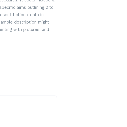
cedures. It could include a
specific aims outlining 2 to
sent fictional data in
 sample description might
nting with pictures, and