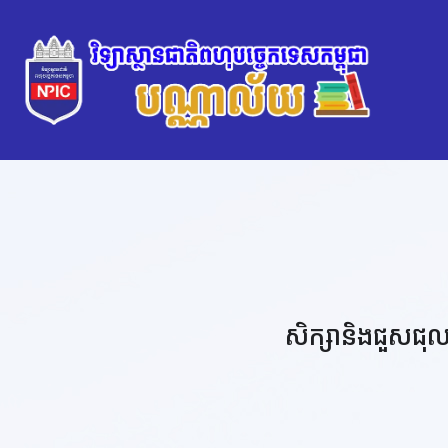
សិក្សានិងជួសជុ