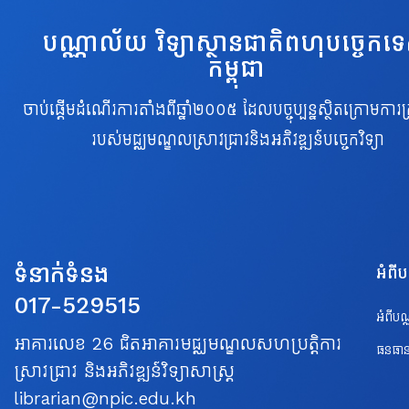
បណ្ណាល័យ វិទ្យាស្ថានជាតិពហុបច្ចេកទ
កម្ពុជា
ចាប់ផ្តើមដំណើរការតាំងពីឆ្នាំ២០០៥ ដែលបច្ចុប្បន្នស្ថិតក្រោមការគ្
របស់មជ្ឈមណ្ឌលស្រាវជ្រាវនិងអភិវឌ្ឍន៍បច្ចេកវិទ្យា
ទំនាក់ទំនង
អំពី
017-529515
អំពីប
អាគារលេខ 26 ជិតអាគារមជ្ឈមណ្ឌលសហប្រត្តិការ
ធនធាន
ស្រាវជ្រាវ និងអភិវឌ្ឍន៍វិទ្យាសាស្ត្រ
librarian@npic.edu.kh