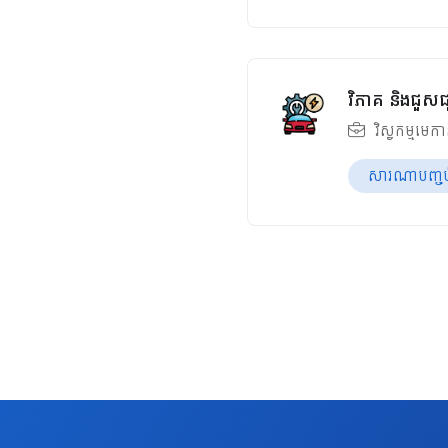
វិភាគ និងជួសជ
វិស្វកម្មមេក
សារណាបញ្ចប់ឆ