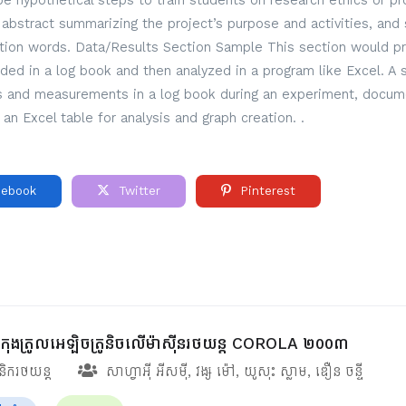
 hypothetical steps to train students on research ethics or pro
ef abstract summarizing the project’s purpose and activities, and 
ction words. Data/Results Section Sample This section would pre
rded in a log book and then analyzed in a program like Excel. A
ns and measurements in a log book during an experiment, docume
 an Excel table for analysis and graph creation. .
ebook
Twitter
Pinterest
័ន្ធកុងត្រូលអេឡិចត្រូនិចលើម៉ាស៊ីនរថយន្ត COROLA ២០០៣
ានិករថយន្ត
សាហ្វាអ៊ី អីសម៉ី
,
វង្ស ម៉ៅ
,
យូសុះ ស្លាម
,
ឌឿន ចន្ទី