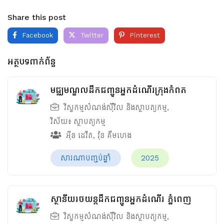
Share this post
Facebook
Twitter
Pinterest
អត្ថបទពាក់ព័ន្ធ
មជ្ឈមណ្ឌលដឹកជញ្ជូនអ្នកដំណើរក្រុងកំពត
វិស្វកម្មសំណង់ស៊ីវិល និងស្ថាបត្យកម្ម
,
វិស័យ៖
ស្ថាបត្យកម្ម
អ៊ីន ដេវីត
,
វ៉ុន គឹមហេង
សារណាបញ្ចប់ឆ្នាំ
2025
ស្ថានីយរថយន្តដឹកជញ្ជូនអ្នកដំណើរ ភ្នំពេញ
វិស្វកម្មសំណង់ស៊ីវិល និងស្ថាបត្យកម្ម
,