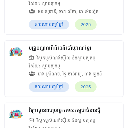
វិស័យ៖
ស្ថាបត្យកម្ម
ផុន សុធានី
,
ផាត លីកា
,
ជា ម៉េងហ៊ួត
សារណាបញ្ចប់ឆ្នាំ
2025
មជ្ឈមណ្ឌលពិព័រណ៍របាំបុរាណខ្មែរ
វិស្វកម្មសំណង់ស៊ីវិល និងស្ថាបត្យកម្ម
,
វិស័យ៖
ស្ថាបត្យកម្ម
អាង ស្រីណុច
,
រិទ្ធ ចាន់រាជ្យ
,
ពាង ឡង់ឌី
សារណាបញ្ចប់ឆ្នាំ
2025
វិទ្យាស្ថានពហុបច្ចេកទេសកម្ពុជាជំនាន់ថ្មី
វិស្វកម្មសំណង់ស៊ីវិល និងស្ថាបត្យកម្ម
,