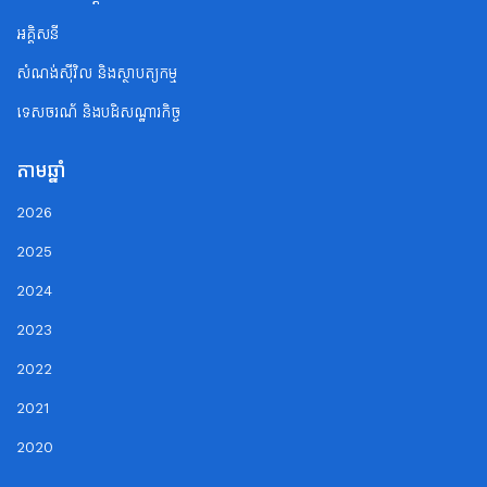
អគ្គិសនី
សំណង់ស៊ីវិល និងស្ថាបត្យកម្ម
ទេសចរណ័ និងបដិសណ្ឋារកិច្ច
តាមឆ្នាំ
2026
2025
2024
2023
2022
2021
2020