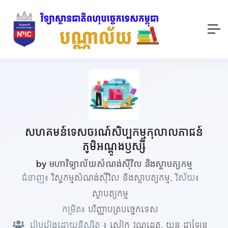
សហគមន៍ទេសចរណ៍សិប្បកម្មកុលាលភាជន៍
ភូមិអណ្តូងឫស្សី
by
មហាវិទ្យាល័យសំណង់ស៊ីវិល និងស្ថាបត្យកម្ម
ជំនាញ៖
វិស្វកម្មសំណង់ស៊ីវិល និងស្ថាបត្យកម្ម
, វិស័យ៖
ស្ថាបត្យកម្ម
កម្រិត៖
បរិញ្ញាបត្របច្ចេកទេស
រៀបរៀងដោយនិស្សិត ៖
សៀក វណ្ណដេត
,
យន ដាឡែន