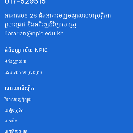
017-529515
អាគារលេខ 26 ជិតអាគារមជ្ឈមណ្ឌលសហប្រត្តិការ
ស្រាវជ្រាវ និងអភិវឌ្ឍន៍វិទ្យាសាស្ត្រ
librarian@npic.edu.kh
អំពីបណ្ណាល័យ NPIC
អំពីបណ្ណាល័យ
ធនធានឯកសារស្រាវជ្រាវ
សារណានិស្សិត
វិទ្យាសាស្ត្រកុំព្យូទ័រ
អេឡិចត្រូនិក
មេកានិក
មេកានិករថយន្ត