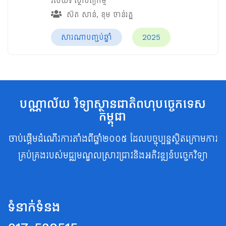
វិស័យ៖
ស្ថាបត្យកម្ម
ស៊ត សាន់
,
ខុម ចាន់រត្ឋ
សារណាបញ្ចប់ឆ្នាំ
2025
បណ្ណាល័យ វិទ្យាស្ថានជាតិពហុបច្ចេកទេស
កម្ពុជា
ចាប់ផ្តើមដំណើរការតាំងពីឆ្នាំ២០០៥ ដែលបច្ចុប្បន្នស្ថិតក្រោមការ
គ្រប់គ្រងរបស់មជ្ឈមណ្ឌលស្រាវជ្រាវនិងអភិវឌ្ឍន៍បច្ចេកវិទ្យា
ទំនាក់ទំនង