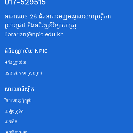
017-529515
អាគារលេខ 26 ជិតអាគារមជ្ឈមណ្ឌលសហប្រត្តិការ
ស្រាវជ្រាវ និងអភិវឌ្ឍន៍វិទ្យាសាស្ត្រ
librarian@npic.edu.kh
អំពីបណ្ណាល័យ NPIC
អំពីបណ្ណាល័យ
ធនធានឯកសារស្រាវជ្រាវ
សារណានិស្សិត
វិទ្យាសាស្ត្រកុំព្យូទ័រ
អេឡិចត្រូនិក
មេកានិក
មេកានិករថយន្ត