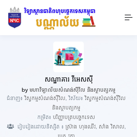
សណ្ឋាគារ វីអេសស៊ី
by
មហាវិទ្យាល័យសំណង់ស៊ីវិល និងស្ថាបត្យកម្ម
ជំនាញ៖
វិស្វកម្មសំណង់ស៊ីវិល
, វិស័យ៖
វិស្វកម្មសំណង់ស៊ីវិល
និងស្ថាបត្យកម្ម
កម្រិត៖
បរិញ្ញាបត្របច្ចេកទេស
រៀបរៀងដោយនិស្សិត ៖
ស្រ៊ាង ហុងឈីវ
,
សាំង វិសាល
,
ប្រុក វុត្ថា