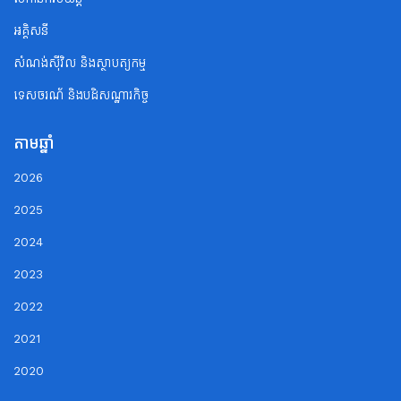
អគ្គិសនី
សំណង់ស៊ីវិល និងស្ថាបត្យកម្ម
ទេសចរណ័ និងបដិសណ្ឋារកិច្ច
តាមឆ្នាំ
2026
2025
2024
2023
2022
2021
2020