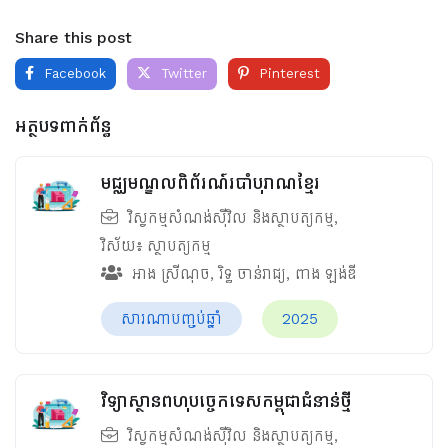
Share this post
Facebook
Twitter
Pinterest
អត្ថបទពាក់ព័ន្ធ
មជ្ឈមណ្ឌលពិព័រណ៍របាំបុរាណខ្មែរ
វិស្វកម្មសំណង់ស៊ីវិល និងស្ថាបត្យកម្ម
,
វិស័យ៖
ស្ថាបត្យកម្ម
អាង ស្រីណុច
,
រិទ្ធ ចាន់រាជ្យ
,
ពាង ឡង់ឌី
សារណាបញ្ចប់ឆ្នាំ
2025
វិទ្យាស្ថានពហុបច្ចេកទេសកម្ពុជាជំនាន់ថ្មី
វិស្វកម្មសំណង់ស៊ីវិល និងស្ថាបត្យកម្ម
,