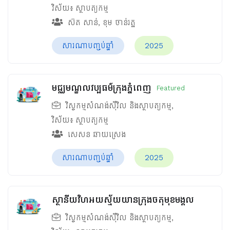
វិស័យ៖
ស្ថាបត្យកម្ម
ស៊ត សាន់
,
ខុម ចាន់រត្ឋ
សារណាបញ្ចប់ឆ្នាំ
2025
មជ្ឈមណ្ឌលវប្បធម៌ក្រុងភ្នំពេញ
Featured
វិស្វកម្មសំណង់ស៊ីវិល និងស្ថាបត្យកម្ម
,
វិស័យ៖
ស្ថាបត្យកម្ម
សេសន ឆាយស្រេង
សារណាបញ្ចប់ឆ្នាំ
2025
ស្ថានីយវិហអយស្ម័យយានក្រុងចតុមុខមង្គល
វិស្វកម្មសំណង់ស៊ីវិល និងស្ថាបត្យកម្ម
,