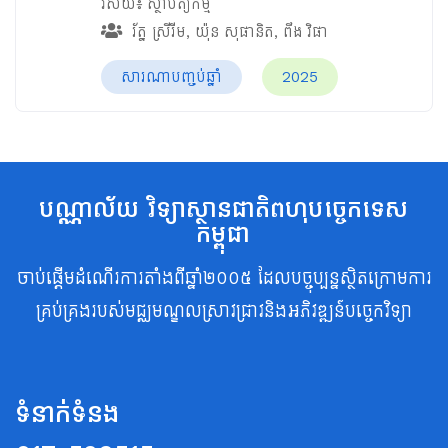
វិស័យ៖
ស្ថាបត្យកម្ម
រ័ត្ន ស្រីរីម
,
យ៉ុន សុផានិត
,
ពឹង វិផា
សារណាបញ្ចប់ឆ្នាំ
2025
បណ្ណាល័យ វិទ្យាស្ថានជាតិពហុបច្ចេកទេស
កម្ពុជា
ចាប់ផ្តើមដំណើរការតាំងពីឆ្នាំ២០០៥ ដែលបច្ចុប្បន្នស្ថិតក្រោមការ
គ្រប់គ្រងរបស់មជ្ឈមណ្ឌលស្រាវជ្រាវនិងអភិវឌ្ឍន៍បច្ចេកវិទ្យា
ទំនាក់ទំនង