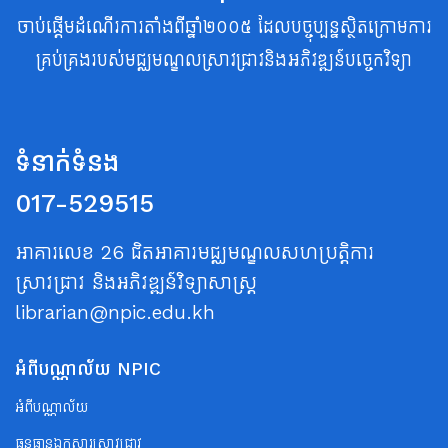
ចាប់ផ្តើមដំណើរការតាំងពីឆ្នាំ២០០៥ ដែលបច្ចុប្បន្នស្ថិតក្រោមការ
គ្រប់គ្រងរបស់មជ្ឈមណ្ឌលស្រាវជ្រាវនិងអភិវឌ្ឍន៍បច្ចេកវិទ្យា
ទំនាក់ទំនង
017-529515
អាគារលេខ 26 ជិតអាគារមជ្ឈមណ្ឌលសហប្រត្តិការ
ស្រាវជ្រាវ និងអភិវឌ្ឍន៍វិទ្យាសាស្ត្រ
librarian@npic.edu.kh
អំពីបណ្ណាល័យ NPIC
អំពីបណ្ណាល័យ
ធនធានឯកសារស្រាវជ្រាវ