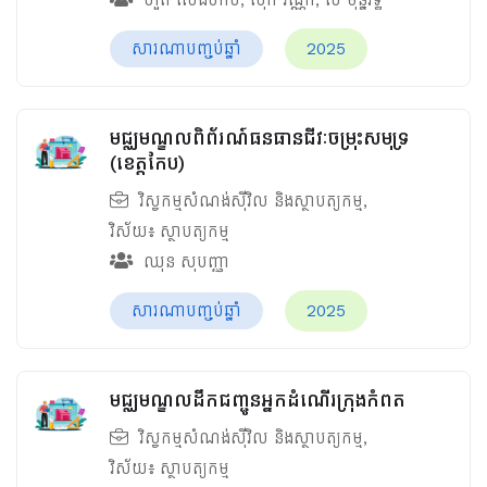
សារណាបញ្ចប់ឆ្នាំ
2025
មជ្ឈមណ្ឌលពិព័រណ៍ធនធានជីវៈចម្រុះសមុទ្រ
(ខេត្តកែប)
វិស្វកម្មសំណង់ស៊ីវិល និងស្ថាបត្យកម្ម
,
វិស័យ៖
ស្ថាបត្យកម្ម
ឈុន សុបញ្ញា
សារណាបញ្ចប់ឆ្នាំ
2025
មជ្ឈមណ្ឌលដឹកជញ្ជូនអ្នកដំណើរក្រុងកំពត
វិស្វកម្មសំណង់ស៊ីវិល និងស្ថាបត្យកម្ម
,
វិស័យ៖
ស្ថាបត្យកម្ម