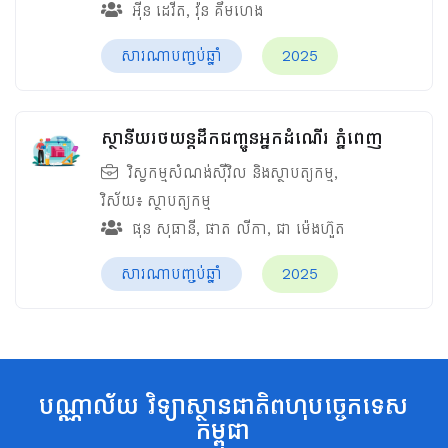
អ៊ីន ដេវីត
,
វ៉ុន គឹមហេង
សារណាបញ្ចប់ឆ្នាំ
2025
ស្ថានីយរថយន្តដឹកជញ្ជូនអ្នកដំណើរ ភ្នំពេញ
វិស្វកម្មសំណង់ស៊ីវិល និងស្ថាបត្យកម្ម
,
វិស័យ៖
ស្ថាបត្យកម្ម
ផុន សុធានី
,
ផាត លីកា
,
ជា ម៉េងហ៊ួត
សារណាបញ្ចប់ឆ្នាំ
2025
បណ្ណាល័យ វិទ្យាស្ថានជាតិពហុបច្ចេកទេស
កម្ពុជា