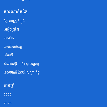
សារណានិស្សិត
វិទ្យាសាស្ត្រកុំព្យូទ័រ
អេឡិចត្រូនិក
មេកានិក
មេកានិករថយន្ត
អគ្គិសនី
សំណង់ស៊ីវិល និងស្ថាបត្យកម្ម
ទេសចរណ័ និងបដិសណ្ឋារកិច្ច
តាមឆ្នាំ
2026
2025