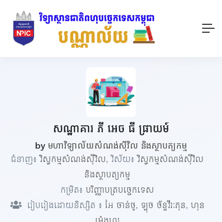
សណ្ឋាគារ ភី អេច ធី ផ្រាយម៍
by
មហាវិទ្យាល័យសំណង់ស៊ីវិល និងស្ថាបត្យកម្ម
ជំនាញ៖
វិស្វកម្មសំណង់ស៊ីវិល
, វិស័យ៖
វិស្វកម្មសំណង់ស៊ីវិល
និងស្ថាបត្យកម្ម
កម្រិត៖
បរិញ្ញាបត្របច្ចេកទេស
រៀបរៀងដោយនិស្សិត ៖
អែ ចាន់ថូ
,
ឡុច ច័ន្ទវីរៈភុន
,
ហុន
ម៉េងហួរ