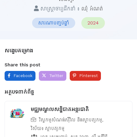
សាស្ត្រាចារ្យដឹកនាំ ៖
ឈុំ អំណត់
សារណាបញ្ចប់ឆ្នាំ
2024
សង្ខេបគម្រោង
Share this post
Facebook
Twitter
Pinterest
អត្ថបទពាក់ព័ន្ធ
មជ្ឈមណ្ឌលសន្និបាតអន្តរជាតិ
វិស្វកម្មសំណង់ស៊ីវិល និងស្ថាបត្យកម្ម
,
វិស័យ៖
ស្ថាបត្យកម្ម
ហួត សេងហាប់
,
សុក វណ្ណា
,
លី មុន្នីរិទ្ធិ