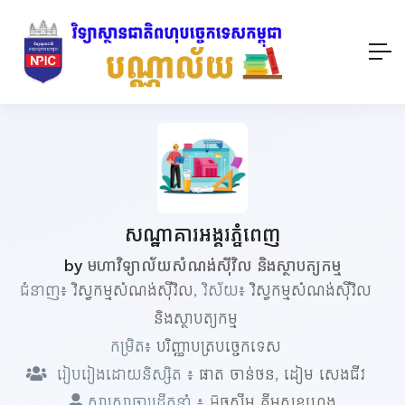
សណ្ឋាគារអង្គរភ្នំពេញ
by
មហាវិទ្យាល័យសំណង់ស៊ីវិល និងស្ថាបត្យកម្ម
ជំនាញ៖
វិស្វកម្មសំណង់ស៊ីវិល
, វិស័យ៖
វិស្វកម្មសំណង់ស៊ីវិល
និងស្ថាបត្យកម្ម
កម្រិត៖
បរិញ្ញាបត្របច្ចេកទេស
រៀបរៀងដោយនិស្សិត ៖
ផាត ចាន់ថន
,
ដៀម សេងជីវ
សាស្ត្រាចារ្យដឹកនាំ ៖
អ៊ូចស៊ឹម គឹមសុខហេង