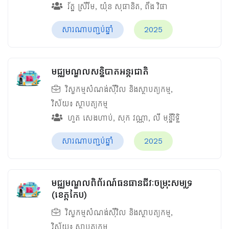
រ័ត្ន ស្រីរីម
,
យ៉ុន សុផានិត
,
ពឹង វិផា
សារណាបញ្ចប់ឆ្នាំ
2025
មជ្ឈមណ្ឌលសន្និបាតអន្តរជាតិ
វិស្វកម្មសំណង់ស៊ីវិល និងស្ថាបត្យកម្ម
,
វិស័យ៖
ស្ថាបត្យកម្ម
ហួត សេងហាប់
,
សុក វណ្ណា
,
លី មុន្នីរិទ្ធិ
សារណាបញ្ចប់ឆ្នាំ
2025
មជ្ឈមណ្ឌលពិព័រណ៍ធនធានជីវៈចម្រុះសមុទ្រ
(ខេត្តកែប)
វិស្វកម្មសំណង់ស៊ីវិល និងស្ថាបត្យកម្ម
,
វិស័យ៖
ស្ថាបត្យកម្ម