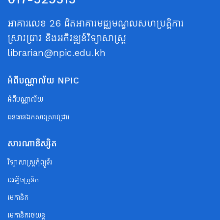
អាគារលេខ 26 ជិតអាគារមជ្ឈមណ្ឌលសហប្រត្តិការ
ស្រាវជ្រាវ និងអភិវឌ្ឍន៍វិទ្យាសាស្ត្រ
librarian@npic.edu.kh
អំពីបណ្ណាល័យ NPIC
អំពីបណ្ណាល័យ
ធនធានឯកសារស្រាវជ្រាវ
សារណានិស្សិត
វិទ្យាសាស្ត្រកុំព្យូទ័រ
អេឡិចត្រូនិក
មេកានិក
មេកានិករថយន្ត