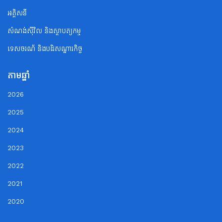
អគ្គិសនី
សំណង់ស៊ីវិល និងស្ថាបត្យកម្ម
ទេសចរណ័ និងបដិសណ្ឋារកិច្ច
តាមឆ្នាំ
2026
2025
2024
2023
2022
2021
2020