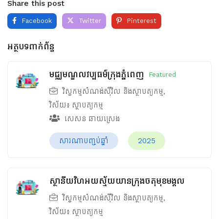
Share this post
Facebook
Twitter
Pinterest
អត្ថបទពាក់ព័ន្ធ
មជ្ឈមណ្ឌលវប្បធម៌ក្រុងភ្នំពេញ
Featured
វិស្វកម្មសំណង់ស៊ីវិល និងស្ថាបត្យកម្ម
,
វិស័យ៖
ស្ថាបត្យកម្ម
សេសន ឆាយស្រេង
សារណាបញ្ចប់ឆ្នាំ
2025
ស្ថានីយវិហអយស្ម័យយានក្រុងចតុមុខមង្គល
វិស្វកម្មសំណង់ស៊ីវិល និងស្ថាបត្យកម្ម
,
វិស័យ៖
ស្ថាបត្យកម្ម