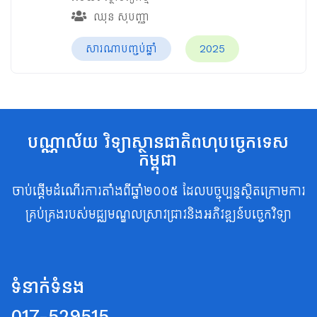
ឈុន សុបញ្ញា
សារណាបញ្ចប់ឆ្នាំ
2025
បណ្ណាល័យ វិទ្យាស្ថានជាតិពហុបច្ចេកទេស
កម្ពុជា
ចាប់ផ្តើមដំណើរការតាំងពីឆ្នាំ២០០៥ ដែលបច្ចុប្បន្នស្ថិតក្រោមការ
គ្រប់គ្រងរបស់មជ្ឈមណ្ឌលស្រាវជ្រាវនិងអភិវឌ្ឍន៍បច្ចេកវិទ្យា
ទំនាក់ទំនង
017-529515